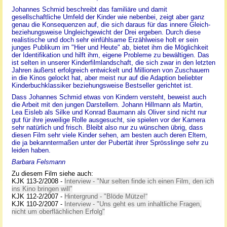
Johannes Schmid beschreibt das familiäre und damit
gesellschaftliche Umfeld der Kinder wie nebenbei, zeigt aber ganz
genau die Konsequenzen auf, die sich daraus für das innere Gleich-
beziehungsweise Ungleichgewicht der Drei ergeben. Durch diese
realistische und doch sehr einfühlsame Erzählweise holt er sein
junges Publikum im "Hier und Heute" ab, bietet ihm die Möglichkeit
der Identifikation und hilft ihm, eigene Probleme zu bewältigen. Das
ist selten in unserer Kinderfilmlandschaft, die sich zwar in den letzten
Jahren äußerst erfolgreich entwickelt und Millionen von Zuschauern
in die Kinos gelockt hat, aber meist nur auf die Adaption beliebter
Kinderbuchklassiker beziehungsweise Bestseller gerichtet ist.
Dass Johannes Schmid etwas von Kindern versteht, beweist auch
die Arbeit mit den jungen Darstellern. Johann Hillmann als Martin,
Lea Eisleb als Silke und Konrad Baumann als Oliver sind nicht nur
gut für ihre jeweilige Rolle ausgesucht, sie spielen vor der Kamera
sehr natürlich und frisch. Bleibt also nur zu wünschen übrig, dass
diesen Film sehr viele Kinder sehen, am besten auch deren Eltern,
die ja bekanntermaßen unter der Pubertät ihrer Sprösslinge sehr zu
leiden haben.
Barbara Felsmann
Zu diesem Film siehe auch:
KJK 113-2/2008 -
Interview - "Nur selten finde ich einen Film, den ich
ins Kino bringen will"
KJK 112-2/2007 -
Hintergrund - "Blöde Mütze!“
KJK 110-2/2007 -
Interview - "Uns geht es um inhaltliche Fragen,
nicht um oberflächlichen Erfolg"