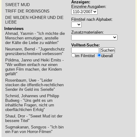
Anzeigen:
SWEET MUD
Einzelne Ausgaben:
TRIFF DIE ROBINSONS
DIE WILDEN HÜHNER UND DIE
Filmtitel nach Alphabet:
LIEBE
Interviews
Zusatzmaterialien:
Ahmad, Yasmin - "Ich möchte die
Menschen ermutigen, anstelle
der Kälte die Liebe zu wählen"
Volltext-Suche:
Neumann, Bernd - "Jugendschutz
grenzüberschreitend verbessern"
im Filmtitel
überall
Pöldma, Janno und Heiki Ernits -
"Wir wollten einfach nur einen
guten Film machen, der Kindern
gefällt"
Rosenbaum, Uwe - "Leider
stecken die öffentlich-rechtlichen
Sender ihr Geld ins Serielle"
Schmid, Johannes und Philipp
Budweg - "Uns geht es um
inhaltliche Fragen, nicht um
oberflächlichen Erfolg"
Shaul, Dror - "Sweet Mud ist der
bessere Titel"
Sugmakanan, Songyos - "Ich bin
ein Fan von Horror-Filmen"