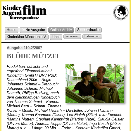
Home
letzte Ausgabe
Online-Archiv
Sonderdrucke
Kinderkino München e.V.
Links
Impressum
Datenschutz
Ausgabe 110-2/2007
BLÖDE MÜTZE!
Produktion: schlicht und
ergreifend Filmproduktion /
Kinderfilm GmbH / BR / RBB;
Deutschland 2006 – Regie:
Johannes Schmid – Drehbuch:
Johannes Schmid, Michael
Demuth, Philipp Budweg, nach
dem gleichnamigen Kinderbuch
von Thomas Schmid – Kamera:
Michael Bertl – Schnitt: Thomas
Kohler – Musik: Michael Heilrath – Darsteller: Johann Hillmann
(Martin), Konrad Baumann (Oliver), Lea Eisleb (Silke), Inka Friedrich
(Martins Mutter), Stephan Kampwirth (Martins Vater), Claudia Geisler
(Olivers Mutter), Andreas Hoppe (Olivers Vater), Inga Busch (Silkes
Mutter) u. a. – Länge: 90 Min. – Farbe – Kontakt: Kinderfilm GmbH,