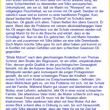
vom ersten Moment an! Also bleibt ihm nichts anderes übrig, als
seine Schüchternheit zu überwinden und Silke anzusprechen.
Unkompliziert, wie sie ist, lädt sie Martin ins "Riverpool" ein, ein
stillgelegtes Flussfreibad, wo sie immer mit Oli spielt. Darüber ist der
natürlich sauer und es kommt zu einer handfesten Prügelei. Kurz
darauf beobachtet Martin seinen "Erzfeind" im Schulklo beim
Rauchen. Oli glaubt sich allein, Tränen fließen ihm übers Gesicht. Er
weint. Weint über die Probleme mit seinem alkoholabhängigen Vater.
Als Oli wegen des Rauchens von der Schule verwiesen werden soll,
springt Martin für ihn in die Bresche und erklärt, dass er der
Schuldige sei. Nun ist das Eis gebrochen. Oli und Martin freunden
sich an und zusammen mit Silke bilden sie eine tolle Dreierbande.
Doch Martin möchte Silke ganz für sich allein haben und kommt so
in Konflikt mit seinen Gefühlen und dem schlechten Gewissen Oli
gegenüber ...
"Blöde Mütze!" nach dem gleichnamigen Kinderbuch von Thomas
Schmid, dem Bruder des Regisseurs, ist ein stiller, unspektakulärer
Film, dessen große Qualität in der psychologischen Genauigkeit
besteht, mit der die Autoren diese Geschichte erzählen. Im
Mittelpunkt werden ganz konsequent die jungen Protagonisten
gestellt, die sich in einer schwierigen Phase der Kindheit – dem
ersten Schritt vom Kindsein ins Erwachsenenleben – befinden. Um
deren Wirklichkeit geht es, um ihre Probleme mit sich, mit der Schule
und der Familie. Während Martin gut situiert und überbehütet von der
Mutter, einer Lehrerin, aufwächst, lebt Oli in einer sozial schwachen
Familie. Der arbeitslose Vater trinkt, die Mutter schleicht sich weg zu
ihrem neuen Freund und Oli muss mit der Situation allein
klarkommen. Silke wiederum lebt allein mit ihrer Mutter. Auf den
ersten Blick scheint alles in Ordnung zu sein, bis sich herausstellt,
wie sehr Silke darunter leidet, dass der Vater für sie nie Zeit hat.