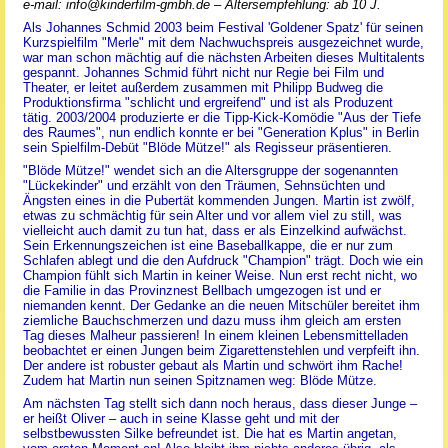
e-mail: info@kinderfilm-gmbh.de – Altersempfehlung: ab 10 J.
Als Johannes Schmid 2003 beim Festival 'Goldener Spatz' für seinen
Kurzspielfilm "Merle" mit dem Nachwuchspreis ausgezeichnet wurde,
war man schon mächtig auf die nächsten Arbeiten dieses Multitalents
gespannt. Johannes Schmid führt nicht nur Regie bei Film und
Theater, er leitet außerdem zusammen mit Philipp Budweg die
Produktionsfirma "schlicht und ergreifend" und ist als Produzent
tätig. 2003/2004 produzierte er die Tipp-Kick-Komödie "Aus der Tiefe
des Raumes", nun endlich konnte er bei "Generation Kplus" in Berlin
sein Spielfilm-Debüt "Blöde Mütze!" als Regisseur präsentieren.
"Blöde Mütze!" wendet sich an die Altersgruppe der sogenannten
"Lückekinder" und erzählt von den Träumen, Sehnsüchten und
Ängsten eines in die Pubertät kommenden Jungen. Martin ist zwölf,
etwas zu schmächtig für sein Alter und vor allem viel zu still, was
vielleicht auch damit zu tun hat, dass er als Einzelkind aufwächst.
Sein Erkennungszeichen ist eine Baseballkappe, die er nur zum
Schlafen ablegt und die den Aufdruck "Champion" trägt. Doch wie ein
Champion fühlt sich Martin in keiner Weise. Nun erst recht nicht, wo
die Familie in das Provinznest Bellbach umgezogen ist und er
niemanden kennt. Der Gedanke an die neuen Mitschüler bereitet ihm
ziemliche Bauchschmerzen und dazu muss ihm gleich am ersten
Tag dieses Malheur passieren! In einem kleinen Lebensmittelladen
beobachtet er einen Jungen beim Zigarettenstehlen und verpfeift ihn.
Der andere ist robuster gebaut als Martin und schwört ihm Rache!
Zudem hat Martin nun seinen Spitznamen weg: Blöde Mütze.
Am nächsten Tag stellt sich dann noch heraus, dass dieser Junge –
er heißt Oliver – auch in seine Klasse geht und mit der
selbstbewussten Silke befreundet ist. Die hat es Martin angetan,