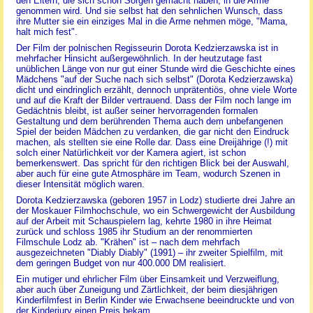
den Eltern, die sich schon Sorgen gemacht haben, in die Arme
genommen wird. Und sie selbst hat den sehnlichen Wunsch, dass
ihre Mutter sie ein einziges Mal in die Arme nehmen möge, "Mama,
halt mich fest".
Der Film der polnischen Regisseurin Dorota Kedzierzawska ist in
mehrfacher Hinsicht außergewöhnlich. In der heutzutage fast
unüblichen Länge von nur gut einer Stunde wird die Geschichte eines
Mädchens "auf der Suche nach sich selbst" (Dorota Kedzierzawska)
dicht und eindringlich erzählt, dennoch unprätentiös, ohne viele Worte
und auf die Kraft der Bilder vertrauend. Dass der Film noch lange im
Gedächtnis bleibt, ist außer seiner hervorragenden formalen
Gestaltung und dem berührenden Thema auch dem unbefangenen
Spiel der beiden Mädchen zu verdanken, die gar nicht den Eindruck
machen, als stellten sie eine Rolle dar. Dass eine Dreijährige (!) mit
solch einer Natürlichkeit vor der Kamera agiert, ist schon
bemerkenswert. Das spricht für den richtigen Blick bei der Auswahl,
aber auch für eine gute Atmosphäre im Team, wodurch Szenen in
dieser Intensität möglich waren.
Dorota Kedzierzawska (geboren 1957 in Lodz) studierte drei Jahre an
der Moskauer Filmhochschule, wo ein Schwergewicht der Ausbildung
auf der Arbeit mit Schauspielern lag, kehrte 1980 in ihre Heimat
zurück und schloss 1985 ihr Studium an der renommierten
Filmschule Lodz ab. "Krähen" ist – nach dem mehrfach
ausgezeichneten "Diably Diably" (1991) – ihr zweiter Spielfilm, mit
dem geringen Budget von nur 400.000 DM realisiert.
Ein mutiger und ehrlicher Film über Einsamkeit und Verzweiflung,
aber auch über Zuneigung und Zärtlichkeit, der beim diesjährigen
Kinderfilmfest in Berlin Kinder wie Erwachsene beeindruckte und von
der Kinderjury einen Preis bekam.