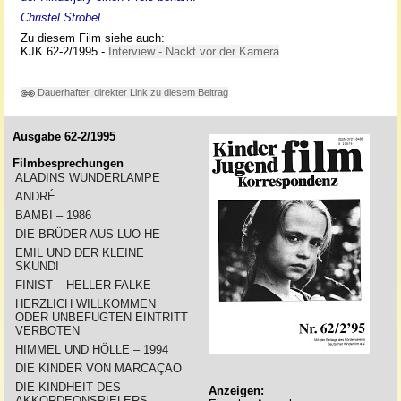
Christel Strobel
Zu diesem Film siehe auch:
KJK 62-2/1995 -
Interview - Nackt vor der Kamera
Dauerhafter, direkter Link zu diesem Beitrag
Ausgabe 62-2/1995
Filmbesprechungen
ALADINS WUNDERLAMPE
ANDRÉ
BAMBI – 1986
DIE BRÜDER AUS LUO HE
EMIL UND DER KLEINE
SKUNDI
FINIST – HELLER FALKE
HERZLICH WILLKOMMEN
ODER UNBEFUGTEN EINTRITT
VERBOTEN
HIMMEL UND HÖLLE – 1994
DIE KINDER VON MARCAÇAO
DIE KINDHEIT DES
Anzeigen:
AKKORDEONSPIELERS