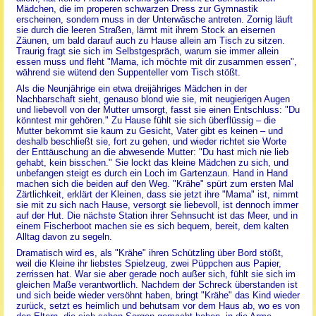
Mädchen, die im properen schwarzen Dress zur Gymnastik
erscheinen, sondern muss in der Unterwäsche antreten. Zornig läuft
sie durch die leeren Straßen, lärmt mit ihrem Stock an eisernen
Zäunen, um bald darauf auch zu Hause allein am Tisch zu sitzen.
Traurig fragt sie sich im Selbstgespräch, warum sie immer allein
essen muss und fleht "Mama, ich möchte mit dir zusammen essen",
während sie wütend den Suppenteller vom Tisch stößt.
Als die Neunjährige ein etwa dreijähriges Mädchen in der
Nachbarschaft sieht, genauso blond wie sie, mit neugierigen Augen
und liebevoll von der Mutter umsorgt, fasst sie einen Entschluss: "Du
könntest mir gehören." Zu Hause fühlt sie sich überflüssig – die
Mutter bekommt sie kaum zu Gesicht, Vater gibt es keinen – und
deshalb beschließt sie, fort zu gehen, und wieder richtet sie Worte
der Enttäuschung an die abwesende Mutter: "Du hast mich nie lieb
gehabt, kein bisschen." Sie lockt das kleine Mädchen zu sich, und
unbefangen steigt es durch ein Loch im Gartenzaun. Hand in Hand
machen sich die beiden auf den Weg. "Krähe" spürt zum ersten Mal
Zärtlichkeit, erklärt der Kleinen, dass sie jetzt ihre "Mama" ist, nimmt
sie mit zu sich nach Hause, versorgt sie liebevoll, ist dennoch immer
auf der Hut. Die nächste Station ihrer Sehnsucht ist das Meer, und in
einem Fischerboot machen sie es sich bequem, bereit, dem kalten
Alltag davon zu segeln.
Dramatisch wird es, als "Krähe" ihren Schützling über Bord stößt,
weil die Kleine ihr liebstes Spielzeug, zwei Püppchen aus Papier,
zerrissen hat. War sie aber gerade noch außer sich, fühlt sie sich im
gleichen Maße verantwortlich. Nachdem der Schreck überstanden ist
und sich beide wieder versöhnt haben, bringt "Krähe" das Kind wieder
zurück, setzt es heimlich und behutsam vor dem Haus ab, wo es von