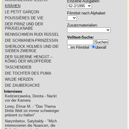
Einzelne Ausgaben:
KRÄHEN
LE PETIT GARÇON
Filmtitel nach Alphabet:
POUSSIÈRES DE VIE
DER PRINZ UND DER
Zusatzmaterialien:
PRÜGELKNABE
RENNSCHWEIN RUDI RÜSSEL
Volltext-Suche:
DIE SCHWANEN-PRINZESSIN
SHERLOCK HOLMES UND DIE
im Filmtitel
überall
SIEBEN ZWERGE
DER SILBERNE HENGST –
KÖNIG DER WILDPFERDE
TASCHENDIEB
DIE TOCHTER DES PUMA
WILDE HERZEN
DIE ZAUBERJACKE
Interviews
Kedzierzawska, Dorota - Nackt
vor der Kamera
Lorey, Elmar M. - "Das Thema
Dritte Welt ist immer schwieriger
präsent zu halten"
Narymbetov, Satybaldy - "Mich
interessieren die Nuancen, die