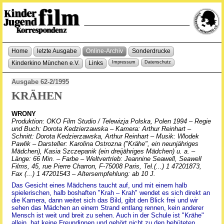
Home
letzte Ausgabe
Online-Archiv
Sonderdrucke
Kinderkino München e.V.
Links
Impressum
Datenschutz
Ausgabe 62-2/1995
KRÄHEN
WRONY
Produktion: OKO Film Studio / Telewizja Polska, Polen 1994 – Regie
und Buch: Dorota Kedzierzawska – Kamera: Arthur Reinhart –
Schnitt: Dorota Kedzierzawska, Arthur Reinhart – Musik: Wlodek
Pawlik – Darsteller: Karolina Ostrozna ("Krähe", ein neunjähriges
Mädchen), Kasia Szczepanik (ein dreijähriges Mädchen) u. a. –
Länge: 66 Min. – Farbe – Weltvertrieb: Jeannine Seawell, Seawell
Films, 45, rue Pierre Charron, F-75008 Paris, Tel.(...) 1 47201873,
Fax (...) 1 47201543 – Altersempfehlung: ab 10 J.
Das Gesicht eines Mädchens taucht auf, und mit einem halb
spielerischen, halb boshaften "Krah – Krah" wendet es sich direkt an
die Kamera, dann weitet sich das Bild, gibt den Blick frei und wir
sehen das Mädchen an einem Strand entlang rennen, kein anderer
Mensch ist weit und breit zu sehen. Auch in der Schule ist "Krähe"
allein, hat keine Freundinnen und gehört nicht zu den behüteten