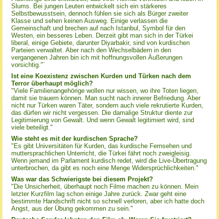
Slums. Bei jungen Leuten entwickelt sich ein stärkeres
Selbstbewusstsein, dennoch fühlen sie sich als Bürger zweiter
Klasse und sehen keinen Ausweg. Einige verlassen die
Gemeinschaft und brechen auf nach Istanbul, Symbol für den
Westen, ein besseres Leben. Derzeit gibt man sich in der Türkei
liberal, einige Gebiete, darunter Diyarbakir, sind von kurdischen
Parteien verwaltet. Aber nach den Wechselbädern in den
vergangenen Jahren bin ich mit hoffnungsvollen Äußerungen
vorsichtig."´
Ist eine Koexistenz zwischen Kurden und Türken nach dem
Terror überhaupt möglich?
"Viele Familienangehörige wollen nur wissen, wo ihre Toten liegen,
damit sie trauern können. Man sucht nach innerer Befriedung. Aber
nicht nur Türken waren Täter, sondern auch viele rekrutierte Kurden,
das dürfen wir nicht vergessen. Die damalige Struktur diente zur
Legitimierung von Gewalt. Und wenn Gewalt legitimiert wird, sind
viele beteiligt."
Wie steht es mit der kurdischen Sprache?
"Es gibt Universitäten für Kurden, das kurdische Fernsehen und
muttersprachlichen Unterricht, die Türkei fährt noch zweigleisig.
Wenn jemand im Parlament kurdisch redet, wird die Live-Übertragung
unterbrochen, da gibt es noch eine Menge Widersprüchlichkeiten."
Was war das Schwierigste bei diesem Projekt?
"Die Unsicherheit, überhaupt noch Filme machen zu können. Mein
letzter Kurzfilm lag schon einige Jahre zurück. Zwar geht eine
bestimmte Handschrift nicht so schnell verloren, aber ich hatte doch
Angst, aus der Übung gekommen zu sein."