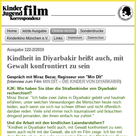
Home
letzte Ausgabe
Online-Archiv
Sonderdrucke
Kinderkino München e.V.
Links
Impressum
Datenschutz
Ausgabe 122-2/2010
Kindheit in Diyarbakir heißt auch, mit
Gewalt konfrontiert zu sein
Gespräch mit Miraz Bezar, Regisseur von "Min Dît"
(Interview zum Film
MIN DÎT – DIE KINDER VON DIYARKABIR
)
KJK: Wie haben Sie über die Straßenkinder von Diyarbakir
recherchiert?
Miraz Bezar: "Ich habe zwei Jahre in Diyarbakir gelebt und hautnah
erfahren, unter welchen Verwundungen die Menschen heute noch
leiden, auch wenn sie sich nur schwer öffnen und nicht öffentlich
darüber reden. Viele sind immer noch traumatisiert und bräuchten
dringend jemanden, der ihnen einfach nur zuhört."
Und die Arbeit mit den kindlichen Laiendarstellern?
"Kindheit in Diyarbakir heißt auch, mit Gewalt konfrontiert zu sein,
wenn auch nicht mit der Gewalt, die ich im Film zeige. Ich bin mit