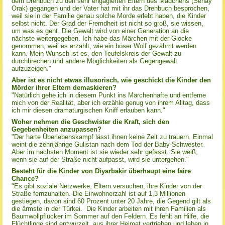
dem Drehbuch zu den sehr engagierten Eltern des Mädchens (Senay
Orak) gegangen und der Vater hat mit ihr das Drehbuch besprochen,
weil sie in der Familie genau solche Morde erlebt haben, die Kinder
selbst nicht. Der Grad der Fremdheit ist nicht so groß, sie wissen,
um was es geht. Die Gewalt wird von einer Generation an die
nächste weitergegeben. Ich habe das Märchen mit der Glocke
genommen, weil es erzählt, wie ein böser Wolf gezähmt werden
kann. Mein Wunsch ist es, den Teufelskreis der Gewalt zu
durchbrechen und andere Möglichkeiten als Gegengewalt
aufzuzeigen."
Aber ist es nicht etwas illusorisch, wie geschickt die Kinder den
Mörder ihrer Eltern demaskieren?
"Natürlich gehe ich in diesem Punkt ins Märchenhafte und entferne
mich von der Realität, aber ich erzähle genug von ihrem Alltag, dass
ich mir diesen dramaturgischen Kniff erlauben kann."
Woher nehmen die Geschwister die Kraft, sich den
Gegebenheiten anzupassen?
"Der harte Überlebenskampf lässt ihnen keine Zeit zu trauern. Einmal
weint die zehnjährige Gulistan nach dem Tod der Baby-Schwester.
Aber im nächsten Moment ist sie wieder sehr gefasst. Sie weiß,
wenn sie auf der Straße nicht aufpasst, wird sie untergehen."
Besteht für die Kinder von Diyarbakir überhaupt eine faire
Chance?
"Es gibt soziale Netzwerke, Eltern versuchen, ihre Kinder von der
Straße fernzuhalten. Die Einwohnerzahl ist auf 1,3 Millionen
gestiegen, davon sind 60 Prozent unter 20 Jahre, die Gegend gilt als
die ärmste in der Türkei. Die Kinder arbeiten mit ihren Familien als
Baumwollpflücker im Sommer auf den Feldern. Es fehlt an Hilfe, die
Flüchtlinge sind entwurzelt, aus ihrer Heimat vertrieben und leben in