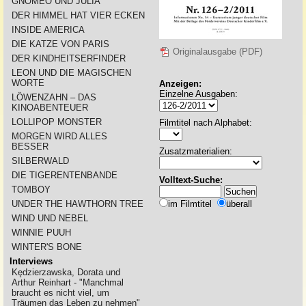
GNOMEO UND JULIA
DER HIMMEL HAT VIER ECKEN
INSIDE AMERICA
DIE KATZE VON PARIS
Originalausgabe (PDF)
DER KINDHEITSERFINDER
LEON UND DIE MAGISCHEN
WORTE
Anzeigen:
Einzelne Ausgaben:
LÖWENZAHN – DAS
KINOABENTEUER
LOLLIPOP MONSTER
Filmtitel nach Alphabet:
MORGEN WIRD ALLES
BESSER
Zusatzmaterialien:
SILBERWALD
DIE TIGERENTENBANDE
Volltext-Suche:
TOMBOY
UNDER THE HAWTHORN TREE
im Filmtitel
überall
WIND UND NEBEL
WINNIE PUUH
WINTER'S BONE
Interviews
Kędzierzawska, Dorata und
Arthur Reinhart - "Manchmal
braucht es nicht viel, um
Träumen das Leben zu nehmen"