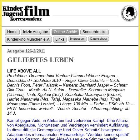
Home
letzte Ausgabe
Online-Archiv
Sonderdrucke
Kinderkino München e.V.
Links
Impressum
Datenschutz
Ausgabe 126-2/2011
GELIEBTES LEBEN
LIFE ABOVE ALL
Produktion: Dreamer Joint Venture Filmproduktion / Enigma –
Deutschland / Südafrika 2010 – Regie: Oliver Schmitz – Buch:
Dennis Foon, Péter Palátsik – Kamera: Bernhard Jasper – Schnitt:
Dirk Grau – Musik: Ali N. Askin – Darsteller: Khomotso Manyaka
(Chanda), Thato Kgaladi (Soly), Keaobaka Makanyane (Esther),
Harriet Manamela (Mrs. Tafa), Mapaseka Mathebe (Iris), Tinah
Mnumzana (Tante Liszbet) – Länge: 106 Min. – Farbe – FSK: ab 12 –
FBW: besonders wertvoll – Verleih: Senator – Altersempfehlung: ab
14 J.
Kampf gegen Aids, in Afrika ein fast verlorener Kampf. Eine Allianz
von Aberglaube, Nichtwissen und Verdrängen verhindert Aufklärung.
In diese diffizile Gemengelage führt Oliver Schmitz' bewegende
Adaption des internationalen Romanerfolgs "Worüber keiner spricht"
von Allan Stratton, der den Aids-Waisen eine Stimme verleiht.