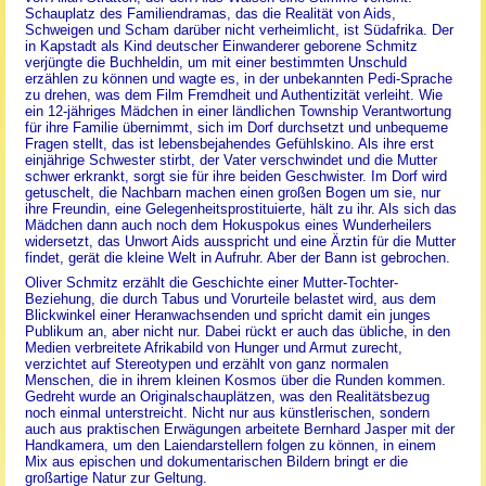
Schauplatz des Familiendramas, das die Realität von Aids,
Schweigen und Scham darüber nicht verheimlicht, ist Südafrika. Der
in Kapstadt als Kind deutscher Einwanderer geborene Schmitz
verjüngte die Buchheldin, um mit einer bestimmten Unschuld
erzählen zu können und wagte es, in der unbekannten Pedi-Sprache
zu drehen, was dem Film Fremdheit und Authentizität verleiht. Wie
ein 12-jähriges Mädchen in einer ländlichen Township Verantwortung
für ihre Familie übernimmt, sich im Dorf durchsetzt und unbequeme
Fragen stellt, das ist lebensbejahendes Gefühlskino. Als ihre erst
einjährige Schwester stirbt, der Vater verschwindet und die Mutter
schwer erkrankt, sorgt sie für ihre beiden Geschwister. Im Dorf wird
getuschelt, die Nachbarn machen einen großen Bogen um sie, nur
ihre Freundin, eine Gelegenheitsprostituierte, hält zu ihr. Als sich das
Mädchen dann auch noch dem Hokuspokus eines Wunderheilers
widersetzt, das Unwort Aids ausspricht und eine Ärztin für die Mutter
findet, gerät die kleine Welt in Aufruhr. Aber der Bann ist gebrochen.
Oliver Schmitz erzählt die Geschichte einer Mutter-Tochter-
Beziehung, die durch Tabus und Vorurteile belastet wird, aus dem
Blickwinkel einer Heranwachsenden und spricht damit ein junges
Publikum an, aber nicht nur. Dabei rückt er auch das übliche, in den
Medien verbreitete Afrikabild von Hunger und Armut zurecht,
verzichtet auf Stereotypen und erzählt von ganz normalen
Menschen, die in ihrem kleinen Kosmos über die Runden kommen.
Gedreht wurde an Originalschauplätzen, was den Realitätsbezug
noch einmal unterstreicht. Nicht nur aus künstlerischen, sondern
auch aus praktischen Erwägungen arbeitete Bernhard Jasper mit der
Handkamera, um den Laiendarstellern folgen zu können, in einem
Mix aus epischen und dokumentarischen Bildern bringt er die
großartige Natur zur Geltung.