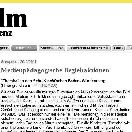
sgabe
Online-Archiv
Sonderdrucke
Kinderkino München e.V.
Links
Im
Ausgabe 126-2/2011
Medienpädagogische Begleitaktionen
"Themba" in den SchulKinoWochen Baden- Württemberg
(Hintergrund zum Film
THEMBA
)
Welches Bild haben die meisten Europäer von Afrika? Vornehmlich das Bild
aus den Medien, z.T. folkloristisch geprägt: afrikanische Volksstämme in
traditioneller Kleidung, mit urzeitlichen Waffen und vielen Kindern unter
einfachsten Lebensumständen. Auch ein sinnliches Bild über Farben,
Gerüche und Klänge gibt es – und ein Bild von Krisen, Kriegen, Krankheiten
wie AIDS. Das ist jedoch nur der eine Teil. Die Menschen in dieser Region
schaffen es, trotz der unvorstellbaren Bedingungen, ihr Überleben zu
sichern; jeden Tag neuen Mut zu schöpfen. "Für die Kinder ist ‘Themba’ wie
eine Therapie. Sie lernen: Wie Themba dürfen wir die Hoffnung und den
Kampf um ein besseres Leben nie aufgeben. Der Film spricht endlich in