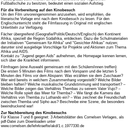
Fußballschuhe zu besitzen, bedeutet einen sozialen Aufstieg.
Für die Vorbereitung auf den Kinobesuch
Um den Film unvoreingenommen anzusehen, wird empfohlen, die
literarische Vorlage erst nach dem Kinobesuch zu lesen. Für den
Englischunterricht steht die Filmfassung in Original mit englischen
Untertiteln zur Verfügung.
Fächer übergreifend (Geografie/Politik/Deutsch/Englisch) den Kontinent
Afrika, speziell die Region Südafrika, entdecken. Dazu die Schulmaterialien
der Initiativen "Gemeinsam für Afrika" und "Gesichter Afrikas" nutzen;
darunter sind ausgiebige Vorschläge für Projekte und Aktionen zum Thema
Afrika und AIDS.
Kontakt zu "Jugend gegen Aids" aufnehmen, die Homepage kennen lernen,
sich über die Krankheit informieren.
Filmfragen (eine Auswahl gemeinsam mit den Schülern/innen treffen):
Die ersten 5 Minuten des Films nach dem Vorspann und die letzten 5
Minuten des Films vor dem Abspann: Was erzählen sie dem Zuschauer?
Wer wird bereits in welchem Zusammenhang vorgestellt? Welche Bilder
bleiben haften? Welche musikalische Grundstimmung wird transportiert? –
Welche Bilder zeigen das Verhältnis Thembas zu seinem Vater Vujo? –
Welche Rolle spielt das Meer für Themba? – Wie fängt die Kamera das
Verhältnis von Themba zu Luthando ein? – Was zeichnet die Freundschaft
zwischen Themba und Sipho aus? Beschreibe eine Szene, die besonders
beeindruckend war!
Zur Nachbereitung des Kinobesuchs
Für Klasse 7 und 8 geeignet: 3 Arbeitsblätter des Cornelsen Verlages, als
pdf-Datei zum Downloaden unter
www.cornelsen.de/lehrkraefte/akd/1.c.1977330.de