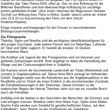
Südafrika das Tabu-Thema AIDS offen an. Das ist eine Befreiung für die
Millionen Betroffenen und eine lebenswichtige Aufklärung für unzählige
extrem gefährdete Kinder.“ (Aus einem Interview der Regisseurin Stefanie
Sycholt zur Wirkung ihres Films in Afrika, Quelle: www.tz-online.de, Artikel
vom 23.8.10 zur Auszeichnung des Films mit dem Unicef-
Kinderrechtspreis)
Einige Impulse und Anregungen für den Einsatz in verschiedensten
Bildungszusammenhängen:
Zur Filmsprache
Themba, Sipho und Nomtha sind die wichtigsten Identifikationsfiguren für
den jungen Zuschauer. Jede weitere Person wird zur Nebenfigur. Luthando
ist Täter und Opfer zugleich. Er handelt als kranker, im Denken
beschränkter Mann.
Die Kindheit und Jugend der drei Protagonisten wird mit kleineren und
größeren Zeitsprüngen erzählt. Breit angelegt ist dabei die Darstellung des
Alltags und der Chancenungleichheit in Südafrika.
Die Kamera nimmt die faszinierende Landschaft als Totale (Weitwinkel) und
zumeist in Vogelperspektive auf. Dieser ferne Blick erzeugt ein befreiendes
Gefühl. Dagegen erlebt man die Aufnahmen aus der Vogelperspektive in der
Rundhütte und im Shack als einen Einblick in die erschreckenden Zustände
der Elendsbehausungen in den Townships. Dieser Kontrast zu der
malerischen Region der Heimat Thembas zieht sich wie ein visueller Bruch
durch die Filmbilder.
Auffällig sind die Narben in den Gesichtern der Menschen, die Schmerz und
Leid ertragen müssen: Mandisa verlor ihren Mann Vujo, Sipho seine Mutter.
Nackte Füße werden zum Sinnbild für gesellschaftlichen Status: auf dem
Fußballplatz, beim Warten an der Straßenecke als Tagelöhner.