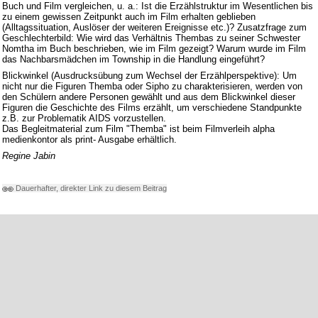
Buch und Film vergleichen, u. a.: Ist die Erzählstruktur im Wesentlichen bis
zu einem gewissen Zeitpunkt auch im Film erhalten geblieben
(Alltagssituation, Auslöser der weiteren Ereignisse etc.)? Zusatzfrage zum
Geschlechterbild: Wie wird das Verhältnis Thembas zu seiner Schwester
Nomtha im Buch beschrieben, wie im Film gezeigt? Warum wurde im Film
das Nachbarsmädchen im Township in die Handlung eingeführt?
Blickwinkel (Ausdrucksübung zum Wechsel der Erzählperspektive): Um
nicht nur die Figuren Themba oder Sipho zu charakterisieren, werden von
den Schülern andere Personen gewählt und aus dem Blickwinkel dieser
Figuren die Geschichte des Films erzählt, um verschiedene Standpunkte
z.B. zur Problematik AIDS vorzustellen.
Das Begleitmaterial zum Film "Themba" ist beim Filmverleih alpha
medienkontor als print- Ausgabe erhältlich.
Regine Jabin
Dauerhafter, direkter Link zu diesem Beitrag