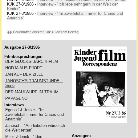
KJK 27-3/1986 -
Interview - "Ich lebe sehr gern in der Welt der
Kinder"
KJK 27-3/1986 -
Interview - "Im Zweifelsfall immer für Chaos und
Anarchie"
Dauerhafter, direkter Link zu diesem Beitrag
Ausgabe 27-3/1986
Filmbesprechungen
DER GLÜCKS-BÄRCHI-FILM
HODJA AUS PJORT
JAN AUF DER ZILLE
JANOSCH'S TRAUMSTUNDE –
Serie
DER MAULWURF IM TRAUM
PAPAGENO
Interviews
Egenolf & Jeske - "Im
Zweifelsfall immer für Chaos und
Anarchie"
Janosch - "Am liebsten würde ich
die Welt retten"
Anzeigen:
Miler, Zdenek - "Idee,