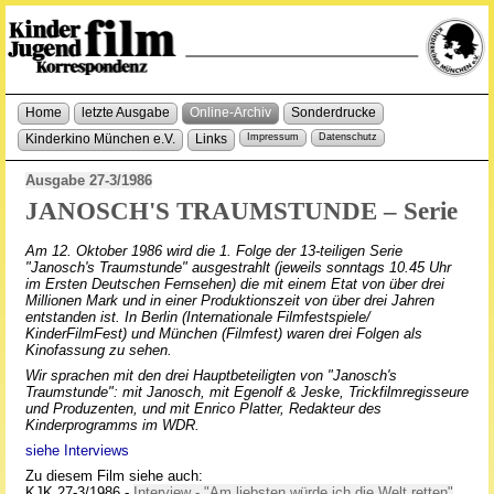
Home
letzte Ausgabe
Online-Archiv
Sonderdrucke
Kinderkino München e.V.
Links
Impressum
Datenschutz
Ausgabe 27-3/1986
JANOSCH'S TRAUMSTUNDE – Serie
Am 12. Oktober 1986 wird die 1. Folge der 13-teiligen Serie
"Janosch's Traumstunde" ausgestrahlt (jeweils sonntags 10.45 Uhr
im Ersten Deutschen Fernsehen) die mit einem Etat von über drei
Millionen Mark und in einer Produktionszeit von über drei Jahren
entstanden ist. In Berlin (Internationale Filmfestspiele/
KinderFilmFest) und München (Filmfest) waren drei Folgen als
Kinofassung zu sehen.
Wir sprachen mit den drei Hauptbeteiligten von "Janosch's
Traumstunde": mit Janosch, mit Egenolf & Jeske, Trickfilmregisseure
und Produzenten, und mit Enrico Platter, Redakteur des
Kinderprogramms im WDR.
siehe Interviews
Zu diesem Film siehe auch:
KJK 27-3/1986 -
Interview - "Am liebsten würde ich die Welt retten"