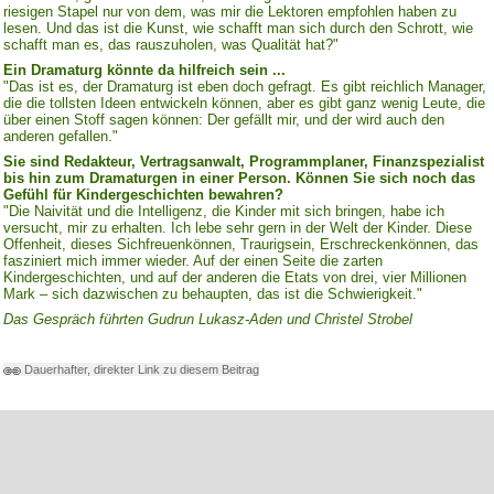
riesigen Stapel nur von dem, was mir die Lektoren empfohlen haben zu
lesen. Und das ist die Kunst, wie schafft man sich durch den Schrott, wie
schafft man es, das rauszuholen, was Qualität hat?"
Ein Dramaturg könnte da hilfreich sein ...
"Das ist es, der Dramaturg ist eben doch gefragt. Es gibt reichlich Manager,
die die tollsten Ideen entwickeln können, aber es gibt ganz wenig Leute, die
über einen Stoff sagen können: Der gefällt mir, und der wird auch den
anderen gefallen."
Sie sind Redakteur, Vertragsanwalt, Programmplaner, Finanzspezialist
bis hin zum Dramaturgen in einer Person. Können Sie sich noch das
Gefühl für Kindergeschichten bewahren?
"Die Naivität und die Intelligenz, die Kinder mit sich bringen, habe ich
versucht, mir zu erhalten. Ich lebe sehr gern in der Welt der Kinder. Diese
Offenheit, dieses Sichfreuenkönnen, Traurigsein, Erschreckenkönnen, das
fasziniert mich immer wieder. Auf der einen Seite die zarten
Kindergeschichten, und auf der anderen die Etats von drei, vier Millionen
Mark – sich dazwischen zu behaupten, das ist die Schwierigkeit."
Das Gespräch führten Gudrun Lukasz-Aden und Christel Strobel
Dauerhafter, direkter Link zu diesem Beitrag