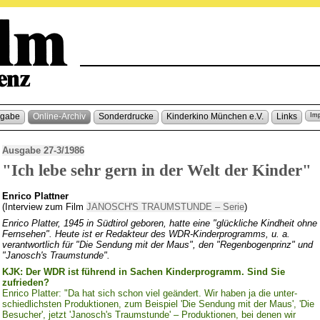
sgabe
Online-Archiv
Sonderdrucke
Kinderkino München e.V.
Links
Im
Ausgabe 27-3/1986
"Ich lebe sehr gern in der Welt der Kinder"
Enrico Plattner
(Interview zum Film
JANOSCH'S TRAUMSTUNDE – Serie
)
Enrico Platter, 1945 in Südtirol geboren, hatte eine "glückliche Kindheit ohne
Fernsehen". Heute ist er Redakteur des WDR-Kinderprogramms, u. a.
verantwortlich für "Die Sendung mit der Maus", den "Regenbogenprinz" und
"Janosch's Traumstunde".
KJK: Der WDR ist führend in Sachen Kinderprogramm. Sind Sie
zufrieden?
Enrico Platter: "Da hat sich schon viel geändert. Wir haben ja die unter-
schiedlichsten Produktionen, zum Beispiel 'Die Sendung mit der Maus', 'Die
Besucher', jetzt 'Janosch's Traumstunde' – Produktionen, bei denen wir