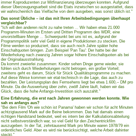
immer Koproduzenten zur Mitfinanzierung überzeugen konnten. Aufgrund
dieser Überzeugungsarbeit sind die Etats inzwischen so ausgestattet, dass
wir wahrscheinlich das Vielfache von dem ausgeben, was sonst üblich ist."
Das sonst Übliche – ist das mit Ihren Arbeitsbedingungen überhaupt
vergleichbar?
"Ich will den anderen nicht zu nahe treten ... Wir haben etwa 21.000
Programm-Minuten im Ersten und Dritten Programm des WDR, eine
unvorstellbare Menge ... Schwerpunkt bei uns ist es, aufgrund der
Programmpolitik sehr viel Geld in eigene Produktionen zu stecken. Die
Filme werden so produziert, dass sie auch noch Jahre später hohe
Einschaltquoten bringen. Zum Beispiel 'Pan Tau': Der hatte bei der
Wiederholung nach zwanzig Jahren sogar höhere Einschaltquoten als bei
der Originalausstrahlung.
Da kommt zweierlei zusammen: Kinder sehen Dinge gerne wieder, sie
fühlen sich durch Wiederholungen nicht betrogen, ein großer Vorteil;
zweitens geht es darum, Stück für Stück Qualitätsprogramme zu machen.
Auf diese Weise kommen wir etat-technisch in die Lage, das auch zu
bezahlen. Der Leistungsplan des Fernsehens liegt bei etwa 1.600,-- DM pro
Minute. Da die Auswertung über zehn, zwölf Jahre läuft, haben wir das
Glück, dass die hohe Anfangs-Investition sich auszahlt."
Eine Erfahrung, die erst nach Jahren gewonnen werden konnte. Wie
sah es anfangs aus?
"Bei dem Film 'Oh wie schön ist Panama' haben wir schon für acht Minuten
achtzigtausend Mark auf die Beine bekommen. Das hat damals einen
richtigen Handstand bedeutet, weil es intern bei der Kalkulationsabteilung
nicht selbstverständlich war, so viel Geld für den Zeichentrickfilm
auszugeben. In der Tat, zehntausend Mark pro Minute waren 1978/79 ein
ordentliches Geld. Aber es wird nie berücksichtigt, welche Arbeit dahinter
steckt."