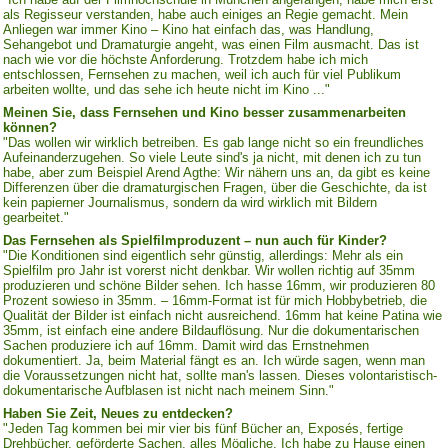
als Regisseur verstanden, habe auch einiges an Regie gemacht. Mein
Anliegen war immer Kino – Kino hat einfach das, was Handlung,
Sehangebot und Dramaturgie angeht, was einen Film ausmacht. Das ist
nach wie vor die höchste Anforderung. Trotzdem habe ich mich
entschlossen, Fernsehen zu machen, weil ich auch für viel Publikum
arbeiten wollte, und das sehe ich heute nicht im Kino ..."
Meinen Sie, dass Fernsehen und Kino besser zusammenarbeiten
können?
"Das wollen wir wirklich betreiben. Es gab lange nicht so ein freundliches
Aufeinanderzugehen. So viele Leute sind's ja nicht, mit denen ich zu tun
habe, aber zum Beispiel Arend Agthe: Wir nähern uns an, da gibt es keine
Differenzen über die dramaturgischen Fragen, über die Geschichte, da ist
kein papierner Journalismus, sondern da wird wirklich mit Bildern
gearbeitet."
Das Fernsehen als Spielfilmproduzent – nun auch für Kinder?
"Die Konditionen sind eigentlich sehr günstig, allerdings: Mehr als ein
Spielfilm pro Jahr ist vorerst nicht denkbar. Wir wollen richtig auf 35mm
produzieren und schöne Bilder sehen. Ich hasse 16mm, wir produzieren 80
Prozent sowieso in 35mm. – 16mm-Format ist für mich Hobbybetrieb, die
Qualität der Bilder ist einfach nicht ausreichend. 16mm hat keine Patina wie
35mm, ist einfach eine andere Bildauflösung. Nur die dokumentarischen
Sachen produziere ich auf 16mm. Damit wird das Ernstnehmen
dokumentiert. Ja, beim Material fängt es an. Ich würde sagen, wenn man
die Voraussetzungen nicht hat, sollte man's lassen. Dieses volontaristisch-
dokumentarische Aufblasen ist nicht nach meinem Sinn."
Haben Sie Zeit, Neues zu entdecken?
"Jeden Tag kommen bei mir vier bis fünf Bücher an, Exposés, fertige
Drehbücher, geförderte Sachen, alles Mögliche. Ich habe zu Hause einen