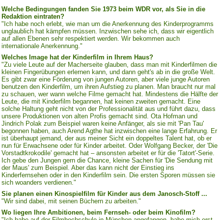
Welche Bedingungen fanden Sie 1973 beim WDR vor, als Sie in die
Redaktion eintraten?
"Ich habe noch erlebt, wie man um die Anerkennung des Kinderprogramms
unglaublich hat kämpfen müssen. Inzwischen sehe ich, dass wir eigentlich
auf allen Ebenen sehr respektiert werden. Wir bekommen auch
internationale Anerkennung."
Welches Image hat der Kinderfilm in Ihrem Haus?
"Zu viele Leute auf der Macherseite glauben, dass man mit Kinderfilmen die
kleinen Fingerübungen erlernen kann, und dann geht's ab in die große Welt.
Es gibt zwar eine Förderung von jungen Autoren, aber viele junge Autoren
benutzen den Kinderfilm, um ihren Aufstieg zu planen. Man braucht nur mal
zu schauen, wer wann welche Filme gemacht hat. Mindestens die Hälfte der
Leute, die mit Kinderfilm begannen, hat keinen zweiten gemacht. Eine
solche Haltung geht nicht von der Professionalität aus und führt dazu, dass
unsere Produktionen von alten Profis gemacht sind. Ota Hofman und
Jindrich Polak zum Beispiel waren keine Anfänger, als sie mit 'Pan Tau'
begonnen haben, auch Arend Agthe hat inzwischen eine lange Erfahrung. Er
ist überhaupt jemand, der aus meiner Sicht ein doppeltes Talent hat, ob er
nun für Erwachsene oder für Kinder arbeitet. Oder Wolfgang Becker, der 'Die
Vorstadtkrokodile' gemacht hat – ansonsten arbeitet er für die 'Tatort'-Serie.
Ich gebe den Jungen gern die Chance, kleine Sachen für 'Die Sendung mit
der Maus' zum Beispiel. Aber das kann nicht der Einstieg ins
Kinderfernsehen oder in den Kinderfilm sein. Die ersten Sporen müssen sie
sich woanders verdienen."
Sie planen einen Kinospielfilm für Kinder aus dem Janosch-Stoff ...
"Wir sind dabei, mit seinen Büchern zu arbeiten."
Wo liegen Ihre Ambitionen, beim Fernseh- oder beim Kinofilm?
"Ich habe auf der Filmhochschule in München angefangen, habe mich erst