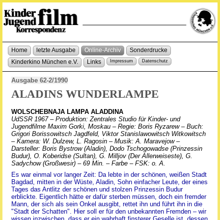
Home
letzte Ausgabe
Online-Archiv
Sonderdrucke
Kinderkino München e.V.
Links
Impressum
Datenschutz
Ausgabe 62-2/1990
ALADINS WUNDERLAMPE
WOLSCHEBNAJA LAMPA ALADDINA
UdSSR 1967 – Produktion: Zentrales Studio für Kinder- und
Jugendfilme Maxim Gorki, Moskau – Regie: Boris Ryzarew – Buch:
Grigori Borissowitsch Jagdfeld, Viktor Stanislawowitsch Witkowitsch
– Kamera: W. Dulzew, L. Ragosin – Musik: A. Maravejow –
Darsteller: Boris Bystrow (Aladin), Dodo Tschogowadse (Prinzessin
Budur), O. Koberidse (Sultan), G. Milljov (Der Allerweiseste), G.
Sadychow (Großwesir) – 69 Min. – Farbe – FSK: o. A.
Es war einmal vor langer Zeit: Da lebte in der schönen, weißen Stadt
Bagdad, mitten in der Wüste, Aladin, Sohn einfacher Leute, der eines
Tages das Antlitz der schönen und stolzen Prinzessin Budur
erblickte. Eigentlich hätte er dafür sterben müssen, doch ein fremder
Mann, der sich als sein Onkel ausgibt, rettet ihn und führt ihn in die
"Stadt der Schatten". Hier soll er für den unbekannten Fremden – wir
wissen inzwischen, dass er ein wahrhaft finsterer Geselle ist, dessen