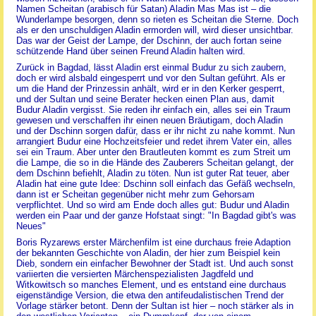
Namen Scheitan (arabisch für Satan) Aladin Mas Mas ist – die
Wunderlampe besorgen, denn so rieten es Scheitan die Sterne. Doch
als er den unschuldigen Aladin ermorden will, wird dieser unsichtbar.
Das war der Geist der Lampe, der Dschinn, der auch fortan seine
schützende Hand über seinen Freund Aladin halten wird.
Zurück in Bagdad, lässt Aladin erst einmal Budur zu sich zaubern,
doch er wird alsbald eingesperrt und vor den Sultan geführt. Als er
um die Hand der Prinzessin anhält, wird er in den Kerker gesperrt,
und der Sultan und seine Berater hecken einen Plan aus, damit
Budur Aladin vergisst. Sie reden ihr einfach ein, alles sei ein Traum
gewesen und verschaffen ihr einen neuen Bräutigam, doch Aladin
und der Dschinn sorgen dafür, dass er ihr nicht zu nahe kommt. Nun
arrangiert Budur eine Hochzeitsfeier und redet ihrem Vater ein, alles
sei ein Traum. Aber unter den Brautleuten kommt es zum Streit um
die Lampe, die so in die Hände des Zauberers Scheitan gelangt, der
dem Dschinn befiehlt, Aladin zu töten. Nun ist guter Rat teuer, aber
Aladin hat eine gute Idee: Dschinn soll einfach das Gefäß wechseln,
dann ist er Scheitan gegenüber nicht mehr zum Gehorsam
verpflichtet. Und so wird am Ende doch alles gut: Budur und Aladin
werden ein Paar und der ganze Hofstaat singt: "In Bagdad gibt's was
Neues"
Boris Ryzarews erster Märchenfilm ist eine durchaus freie Adaption
der bekannten Geschichte von Aladin, der hier zum Beispiel kein
Dieb, sondern ein einfacher Bewohner der Stadt ist. Und auch sonst
variierten die versierten Märchenspezialisten Jagdfeld und
Witkowitsch so manches Element, und es entstand eine durchaus
eigenständige Version, die etwa den antifeudalistischen Trend der
Vorlage stärker betont. Denn der Sultan ist hier – noch stärker als in