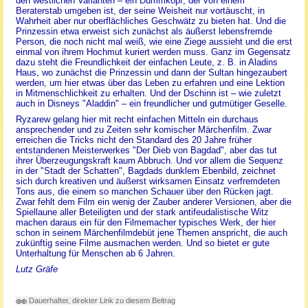
den westlichen Varianten – ein Dummkopf, der von einem
Beraterstab umgeben ist, der seine Weisheit nur vortäuscht, in
Wahrheit aber nur oberflächliches Geschwätz zu bieten hat. Und die
Prinzessin etwa erweist sich zunächst als äußerst lebensfremde
Person, die noch nicht mal weiß, wie eine Ziege aussieht und die erst
einmal von ihrem Hochmut kuriert werden muss. Ganz im Gegensatz
dazu steht die Freundlichkeit der einfachen Leute, z. B. in Aladins
Haus, wo zunächst die Prinzessin und dann der Sultan hingezaubert
werden, um hier etwas über das Leben zu erfahren und eine Lektion
in Mitmenschlichkeit zu erhalten. Und der Dschinn ist – wie zuletzt
auch in Disneys "Aladdin" – ein freundlicher und gutmütiger Geselle.
Ryzarew gelang hier mit recht einfachen Mitteln ein durchaus
ansprechender und zu Zeiten sehr komischer Märchenfilm. Zwar
erreichen die Tricks nicht den Standard des 20 Jahre früher
entstandenen Meisterwerkes "Der Dieb von Bagdad", aber das tut
ihrer Überzeugungskraft kaum Abbruch. Und vor allem die Sequenz
in der "Stadt der Schatten", Bagdads dunklem Ebenbild, zeichnet
sich durch kreativen und äußerst wirksamen Einsatz verfremdeten
Tons aus, die einem so manchen Schauer über den Rücken jagt.
Zwar fehlt dem Film ein wenig der Zauber anderer Versionen, aber die
Spiellaune aller Beteiligten und der stark antifeudalistische Witz
machen daraus ein für den Filmemacher typisches Werk, der hier
schon in seinem Märchenfilmdebüt jene Themen anspricht, die auch
zukünftig seine Filme ausmachen werden. Und so bietet er gute
Unterhaltung für Menschen ab 6 Jahren.
Lutz Gräfe
Dauerhafter, direkter Link zu diesem Beitrag