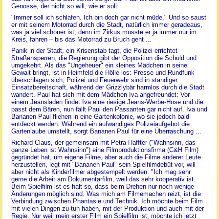
Genosse, der nicht so will, wie er soll:
"Immer soll ich schlafen. Ich bin doch gar nicht müde." Und so saust
er mit seinem Motorrad durch die Stadt, natürlich immer geradeaus,
was ja viel schöner ist, denn im Zirkus musste er ja immer nur im
Kreis, fahren – bis das Motorrad zu Bruch geht ...
Panik in der Stadt, ein Krisenstab tagt, die Polizei errichtet
Straßensperren, die Regierung gibt der Opposition die Schuld und
umgekehrt. Als das "Ungeheuer" ein kleines Mädchen in seine
Gewalt bringt, ist in Heimfeld die Hölle los: Presse und Rundfunk
überschlagen sich, Polizei und Feuerwehr sind in ständiger
Einsatzbereitschaft, während der Grizzlybär harmlos durch die Stadt
wandert. Paul hat sich mit dem Mädchen Iva angefreundet: Vor
einem Jeansladen findet Iva eine riesige Jeans-Werbe-Hose und die
passt dem Bären, nun fällt Paul den Passanten gar nicht auf. Iva und
Bananen Paul fliehen in eine Gartenkolonie, wo sie jedoch bald
entdeckt werden: Während ein aufwändiges Polizeiaufgebot die
Gartenlaube umstellt, sorgt Bananen Paul für eine Überraschung ...
Richard Claus, der gemeinsam mit Petra Haffter ("Wahnsinn, das
ganze Leben ist Wahnsinn") eine Filmproduktionsfirma (C&H Film)
gegründet hat, um eigene Filme, aber auch die Filme anderer Leute
herzustellen, legt mit "Bananen Paul" sein Spielfilmdebüt vor, will
aber nicht als Kinderfilmer abgestempelt werden: "Ich mag sehr
gerne die Arbeit am Dokumentarfilm, weil das sehr kooperativ ist.
Beim Spielfilm ist es halt so, dass beim Drehen nur noch wenige
Änderungen möglich sind. Was mich am Filmemachen reizt, ist die
Verbindung zwischen Phantasie und Technik. Ich möchte beim Film
mit vielen Dingen zu tun haben, mit der Produktion und auch mit der
Regie. Nur weil mein erster Film ein Spielfilm ist, möchte ich jetzt