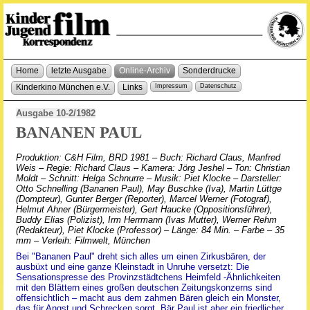
Home
letzte Ausgabe
Online-Archiv
Sonderdrucke
Kinderkino München e.V.
Links
Impressum
Datenschutz
Ausgabe 10-2/1982
BANANEN PAUL
Produktion: C&H Film, BRD 1981 – Buch: Richard Claus, Manfred
Weis – Regie: Richard Claus – Kamera: Jörg Jeshel – Ton: Christian
Moldt – Schnitt: Helga Schnurre – Musik: Piet Klocke – Darsteller:
Otto Schnelling (Bananen Paul), May Buschke (Iva), Martin Lüttge
(Dompteur), Gunter Berger (Reporter), Marcel Werner (Fotograf),
Helmut Ahner (Bürgermeister), Gert Haucke (Oppositionsführer),
Buddy Elias (Polizist), Irm Herrmann (Ivas Mutter), Werner Rehm
(Redakteur), Piet Klocke (Professor) – Länge: 84 Min. – Farbe – 35
mm – Verleih: Filmwelt, München
Bei "Bananen Paul" dreht sich alles um einen Zirkusbären, der
ausbüxt und eine ganze Kleinstadt in Unruhe versetzt: Die
Sensationspresse des Provinzstädtchens Heimfeld -Ähnlichkeiten
mit den Blättern eines großen deutschen Zeitungskonzerns sind
offensichtlich – macht aus dem zahmen Bären gleich ein Monster,
das für Angst und Schrecken sorgt. Bär Paul ist aber ein friedlicher