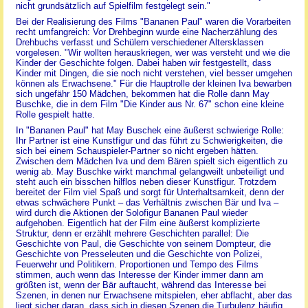
nicht grundsätzlich auf Spielfilm festgelegt sein."
Bei der Realisierung des Films "Bananen Paul" waren die Vorarbeiten
recht umfangreich: Vor Drehbeginn wurde eine Nacherzählung des
Drehbuchs verfasst und Schülern verschiedener Altersklassen
vorgelesen. "Wir wollten herauskriegen, wer was versteht und wie die
Kinder der Geschichte folgen. Dabei haben wir festgestellt, dass
Kinder mit Dingen, die sie noch nicht verstehen, viel besser umgehen
können als Erwachsene." Für die Hauptrolle der kleinen Iva bewarben
sich ungefähr 150 Mädchen, bekommen hat die Rolle dann May
Buschke, die in dem Film "Die Kinder aus Nr. 67" schon eine kleine
Rolle gespielt hatte.
In "Bananen Paul" hat May Buschek eine äußerst schwierige Rolle:
Ihr Partner ist eine Kunstfigur und das führt zu Schwierigkeiten, die
sich bei einem Schauspieler-Partner so nicht ergeben hätten.
Zwischen dem Mädchen Iva und dem Bären spielt sich eigentlich zu
wenig ab. May Buschke wirkt manchmal gelangweilt unbeteiligt und
steht auch ein bisschen hilflos neben dieser Kunstfigur. Trotzdem
bereitet der Film viel Spaß und sorgt für Unterhaltsamkeit, denn der
etwas schwächere Punkt – das Verhältnis zwischen Bär und Iva –
wird durch die Aktionen der Solofigur Bananen Paul wieder
aufgehoben. Eigentlich hat der Film eine äußerst komplizierte
Struktur, denn er erzählt mehrere Geschichten parallel: Die
Geschichte von Paul, die Geschichte von seinem Dompteur, die
Geschichte von Presseleuten und die Geschichte von Polizei,
Feuerwehr und Politikern. Proportionen und Tempo des Films
stimmen, auch wenn das Interesse der Kinder immer dann am
größten ist, wenn der Bär auftaucht, während das Interesse bei
Szenen, in denen nur Erwachsene mitspielen, eher abflacht, aber das
liegt sicher daran, dass sich in diesen Szenen die Turbulenz häufig