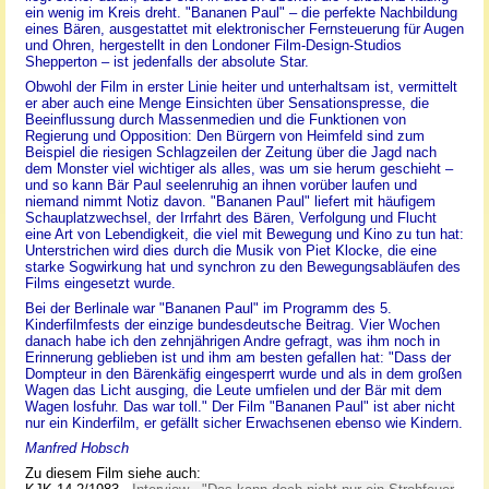
ein wenig im Kreis dreht. "Bananen Paul" – die perfekte Nachbildung
eines Bären, ausgestattet mit elektronischer Fernsteuerung für Augen
und Ohren, hergestellt in den Londoner Film-Design-Studios
Shepperton – ist jedenfalls der absolute Star.
Obwohl der Film in erster Linie heiter und unterhaltsam ist, vermittelt
er aber auch eine Menge Einsichten über Sensationspresse, die
Beeinflussung durch Massenmedien und die Funktionen von
Regierung und Opposition: Den Bürgern von Heimfeld sind zum
Beispiel die riesigen Schlagzeilen der Zeitung über die Jagd nach
dem Monster viel wichtiger als alles, was um sie herum geschieht –
und so kann Bär Paul seelenruhig an ihnen vorüber laufen und
niemand nimmt Notiz davon. "Bananen Paul" liefert mit häufigem
Schauplatzwechsel, der Irrfahrt des Bären, Verfolgung und Flucht
eine Art von Lebendigkeit, die viel mit Bewegung und Kino zu tun hat:
Unterstrichen wird dies durch die Musik von Piet Klocke, die eine
starke Sogwirkung hat und synchron zu den Bewegungsabläufen des
Films eingesetzt wurde.
Bei der Berlinale war "Bananen Paul" im Programm des 5.
Kinderfilmfests der einzige bundesdeutsche Beitrag. Vier Wochen
danach habe ich den zehnjährigen Andre gefragt, was ihm noch in
Erinnerung geblieben ist und ihm am besten gefallen hat: "Dass der
Dompteur in den Bärenkäfig eingesperrt wurde und als in dem großen
Wagen das Licht ausging, die Leute umfielen und der Bär mit dem
Wagen losfuhr. Das war toll." Der Film "Bananen Paul" ist aber nicht
nur ein Kinderfilm, er gefällt sicher Erwachsenen ebenso wie Kindern.
Manfred Hobsch
Zu diesem Film siehe auch: