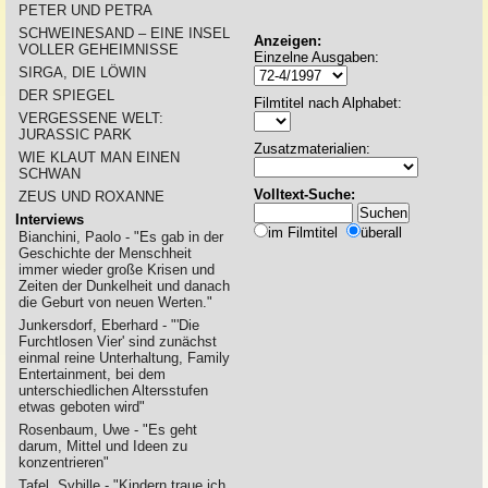
PETER UND PETRA
SCHWEINESAND – EINE INSEL
Anzeigen:
VOLLER GEHEIMNISSE
Einzelne Ausgaben:
SIRGA, DIE LÖWIN
DER SPIEGEL
Filmtitel nach Alphabet:
VERGESSENE WELT:
JURASSIC PARK
Zusatzmaterialien:
WIE KLAUT MAN EINEN
SCHWAN
Volltext-Suche:
ZEUS UND ROXANNE
Interviews
im Filmtitel
überall
Bianchini, Paolo - "Es gab in der
Geschichte der Menschheit
immer wieder große Krisen und
Zeiten der Dunkelheit und danach
die Geburt von neuen Werten."
Junkersdorf, Eberhard - "'Die
Furchtlosen Vier' sind zunächst
einmal reine Unterhaltung, Family
Entertainment, bei dem
unterschiedlichen Altersstufen
etwas geboten wird"
Rosenbaum, Uwe - "Es geht
darum, Mittel und Ideen zu
konzentrieren"
Tafel, Sybille - "Kindern traue ich