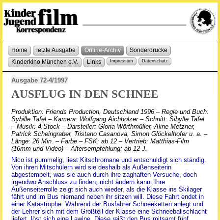
Home
letzte Ausgabe
Online-Archiv
Sonderdrucke
Kinderkino München e.V.
Links
Impressum
Datenschutz
Ausgabe 72-4/1997
AUSFLUG IN DEN SCHNEE
Produktion: Friends Production, Deutschland 1996 – Regie und Buch:
Sybille Tafel – Kamera: Wolfgang Aichholzer – Schnitt: Sibylle Tafel
– Musik: 4.Stock – Darsteller: Gloria Wörthmüller, Aline Metzner,
Patrick Scheingraber, Tristano Casanova, Simon Glöckelhofer u. a. –
Länge: 26 Min. – Farbe – FSK: ab 12 – Vertrieb: Matthias-Film
(16mm und Video) – Altersempfehlung: ab 12 J.
Nico ist pummelig, liest Kitschromane und entschuldigt sich ständig.
Von ihren Mitschülern wird sie deshalb als Außenseiterin
abgestempelt, was sie auch durch ihre zaghaften Versuche, doch
irgendwo Anschluss zu finden, nicht ändern kann. Ihre
Außenseiterrolle zeigt sich auch wieder, als die Klasse ins Skilager
fährt und im Bus niemand neben ihr sitzen will. Diese Fahrt endet in
einer Katastrophe: Während der Busfahrer Schneeketten anlegt und
der Lehrer sich mit dem Großteil der Klasse eine Schneeballschlacht
liefert, löst sich eine Lawine. Diese reißt den Bus mitsamt fünf