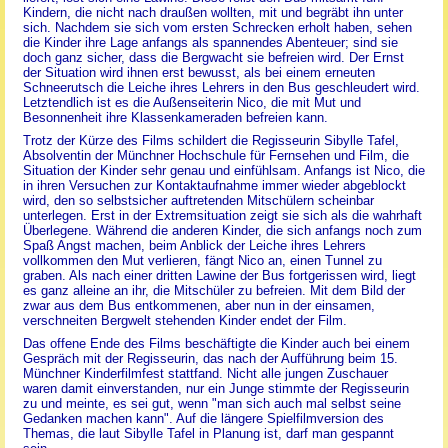
Kindern, die nicht nach draußen wollten, mit und begräbt ihn unter
sich. Nachdem sie sich vom ersten Schrecken erholt haben, sehen
die Kinder ihre Lage anfangs als spannendes Abenteuer; sind sie
doch ganz sicher, dass die Bergwacht sie befreien wird. Der Ernst
der Situation wird ihnen erst bewusst, als bei einem erneuten
Schneerutsch die Leiche ihres Lehrers in den Bus geschleudert wird.
Letztendlich ist es die Außenseiterin Nico, die mit Mut und
Besonnenheit ihre Klassenkameraden befreien kann.
Trotz der Kürze des Films schildert die Regisseurin Sibylle Tafel,
Absolventin der Münchner Hochschule für Fernsehen und Film, die
Situation der Kinder sehr genau und einfühlsam. Anfangs ist Nico, die
in ihren Versuchen zur Kontaktaufnahme immer wieder abgeblockt
wird, den so selbstsicher auftretenden Mitschülern scheinbar
unterlegen. Erst in der Extremsituation zeigt sie sich als die wahrhaft
Überlegene. Während die anderen Kinder, die sich anfangs noch zum
Spaß Angst machen, beim Anblick der Leiche ihres Lehrers
vollkommen den Mut verlieren, fängt Nico an, einen Tunnel zu
graben. Als nach einer dritten Lawine der Bus fortgerissen wird, liegt
es ganz alleine an ihr, die Mitschüler zu befreien. Mit dem Bild der
zwar aus dem Bus entkommenen, aber nun in der einsamen,
verschneiten Bergwelt stehenden Kinder endet der Film.
Das offene Ende des Films beschäftigte die Kinder auch bei einem
Gespräch mit der Regisseurin, das nach der Aufführung beim 15.
Münchner Kinderfilmfest stattfand. Nicht alle jungen Zuschauer
waren damit einverstanden, nur ein Junge stimmte der Regisseurin
zu und meinte, es sei gut, wenn "man sich auch mal selbst seine
Gedanken machen kann". Auf die längere Spielfilmversion des
Themas, die laut Sibylle Tafel in Planung ist, darf man gespannt