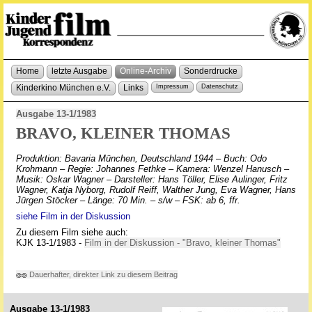
Home
letzte Ausgabe
Online-Archiv
Sonderdrucke
Kinderkino München e.V.
Links
Impressum
Datenschutz
Ausgabe 13-1/1983
BRAVO, KLEINER THOMAS
Produktion: Bavaria München, Deutschland 1944 – Buch: Odo
Krohmann – Regie: Johannes Fethke – Kamera: Wenzel Hanusch –
Musik: Oskar Wagner – Darsteller: Hans Töller, Elise Aulinger, Fritz
Wagner, Katja Nyborg, Rudolf Reiff, Walther Jung, Eva Wagner, Hans
Jürgen Stöcker – Länge: 70 Min. – s/w – FSK: ab 6, ffr.
siehe Film in der Diskussion
Zu diesem Film siehe auch:
KJK 13-1/1983 -
Film in der Diskussion - "Bravo, kleiner Thomas"
Dauerhafter, direkter Link zu diesem Beitrag
Ausgabe 13-1/1983