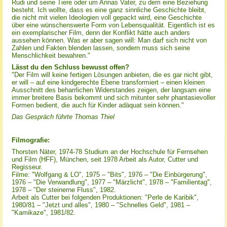
Rudi und seine Tiere oder um Annas Vater, zu dem eine Beziehung
besteht. Ich wollte, dass es eine ganz sinnliche Geschichte bleibt,
die nicht mit vielen Ideologien voll gepackt wird, eine Geschichte
über eine wünschenswerte Form von Lebensqualität. Eigentlich ist es
ein exemplarischer Film, denn der Konflikt hätte auch anders
aussehen können. Was er aber sagen will: Man darf sich nicht von
Zahlen und Fakten blenden lassen, sondern muss sich seine
Menschlichkeit bewahren."
Lässt du den Schluss bewusst offen?
"Der Film will keine fertigen Lösungen anbieten, die es gar nicht gibt,
er will – auf eine kindgerechte Ebene transformiert – einen kleinen
Ausschnitt des beharrlichen Widerstandes zeigen, der langsam eine
immer breitere Basis bekommt und sich mitunter sehr phantasievoller
Formen bedient, die auch für Kinder adäquat sein können."
Das Gespräch führte Thomas Thiel
Filmografie:
Thorsten Näter, 1974-78 Studium an der Hochschule für Fernsehen
und Film (HFF), München, seit 1978 Arbeit als Autor, Cutter und
Regisseur.
Filme: "Wolfgang & LO", 1975 – "Bits", 1976 – "Die Einbürgerung",
1976 – "Die Verwandlung", 1977 – "Märzlicht", 1978 – "Familientag",
1978 – "Der steinerne Fluss", 1982.
Arbeit als Cutter bei folgenden Produktionen: "Perle de Karibik",
1980/81 – "Jetzt und alles", 1980 – "Schnelles Geld", 1981 –
"Kamikaze", 1981/82.