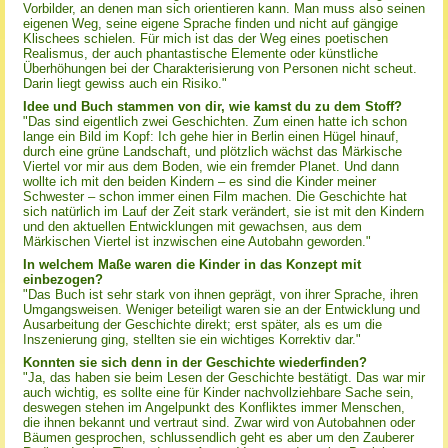
Vorbilder, an denen man sich orientieren kann. Man muss also seinen
eigenen Weg, seine eigene Sprache finden und nicht auf gängige
Klischees schielen. Für mich ist das der Weg eines poetischen
Realismus, der auch phantastische Elemente oder künstliche
Überhöhungen bei der Charakterisierung von Personen nicht scheut.
Darin liegt gewiss auch ein Risiko."
Idee und Buch stammen von dir, wie kamst du zu dem Stoff?
"Das sind eigentlich zwei Geschichten. Zum einen hatte ich schon
lange ein Bild im Kopf: Ich gehe hier in Berlin einen Hügel hinauf,
durch eine grüne Landschaft, und plötzlich wächst das Märkische
Viertel vor mir aus dem Boden, wie ein fremder Planet. Und dann
wollte ich mit den beiden Kindern – es sind die Kinder meiner
Schwester – schon immer einen Film machen. Die Geschichte hat
sich natürlich im Lauf der Zeit stark verändert, sie ist mit den Kindern
und den aktuellen Entwicklungen mit gewachsen, aus dem
Märkischen Viertel ist inzwischen eine Autobahn geworden."
In welchem Maße waren die Kinder in das Konzept mit
einbezogen?
"Das Buch ist sehr stark von ihnen geprägt, von ihrer Sprache, ihren
Umgangsweisen. Weniger beteiligt waren sie an der Entwicklung und
Ausarbeitung der Geschichte direkt; erst später, als es um die
Inszenierung ging, stellten sie ein wichtiges Korrektiv dar."
Konnten sie sich denn in der Geschichte wiederfinden?
"Ja, das haben sie beim Lesen der Geschichte bestätigt. Das war mir
auch wichtig, es sollte eine für Kinder nachvollziehbare Sache sein,
deswegen stehen im Angelpunkt des Konfliktes immer Menschen,
die ihnen bekannt und vertraut sind. Zwar wird von Autobahnen oder
Bäumen gesprochen, schlussendlich geht es aber um den Zauberer