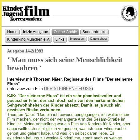
Home
letzte Ausgabe
Online-Archiv
Sonderdrucke
Kinderkino München e.V.
Links
Impressum
Datenschutz
Ausgabe 14-2/1983
"Man muss sich seine Menschlichkeit
bewahren"
Interview mit Thorsten Näter, Regisseur des Films "Der steinerne
Fluss"
(Interview zum Film
DER STEINERNE FLUSS
)
KJK: "Der steinerne Fluss" ist ein sehr phantasievoller und
poetischer Film, der sich doch sehr von den herkömmlichen
Sehgewohnheiten der Kinder absetzt. Damit ist ja auch ein
gewisses Risiko verbunden.
Thorsten Näter: "Das bin ich bewusst eingegangen; ich wollte einen
Film machen, der nicht der verlängerte Arm der Sesam-Straße im
Kino ist. Meine Vorstellung war ein Film von Kindern für Kinder, aber
dabei wollte ich nicht gleich vergessen, was ich über Filmsprache
gehört und gelernt habe, und was ich selbst daran liebe. Es
existieren bei uns zu wenige Kinderfilme, somit auch zu wenige