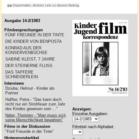
Dauerhafter, direkter Link zu diesem Beitrag
Ausgabe 14-2/1983
Filmbesprechungen
FÜNF FREUNDE IN DER TINTE
DIE KINDER VON BENPOSTA
KONRAD AUS DER
KONSERVENBÜCHSE
SABINE KLEIST, 7 JAHRE
DER STEINERNE FLUSS
DAS TAPFERE
SCHNEIDERLEIN
Interviews
Dziuba, Helmut - Kinder als
Partner
Haffter, Petra - "Das kann doch
nicht nur ein Strohfeuer zum Jahr
des Kindes gewesen sein ..."
Anzeigen:
Einzelne Ausgaben:
Näter, Thorsten - "Man muss sich
seine Menschlichkeit bewahren"
Filme in der Diskussion
Filmtitel nach Alphabet:
"Fünf Freunde in der Tinte"
Hintergrundartikel