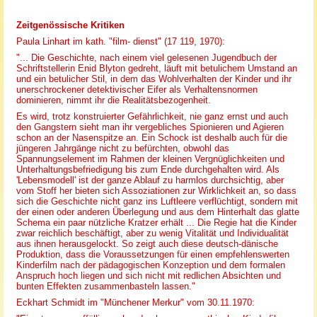
Zeitgenössische Kritiken
Paula Linhart im kath. "film- dienst" (17 119, 1970):
"... Die Geschichte, nach einem viel gelesenen Jugendbuch der
Schriftstellerin Enid Blyton gedreht, läuft mit betulichem Umstand an
und ein betulicher Stil, in dem das Wohlverhalten der Kinder und ihr
unerschrockener detektivischer Eifer als Verhaltensnormen
dominieren, nimmt ihr die Realitätsbezogenheit.
Es wird, trotz konstruierter Gefährlichkeit, nie ganz ernst und auch
den Gangstern sieht man ihr vergebliches Spionieren und Agieren
schon an der Nasenspitze an. Ein Schock ist deshalb auch für die
jüngeren Jahrgänge nicht zu befürchten, obwohl das
Spannungselement im Rahmen der kleinen Vergnüglichkeiten und
Unterhaltungsbefriedigung bis zum Ende durchgehalten wird. Als
'Lebensmodell' ist der ganze Ablauf zu harmlos durchsichtig, aber
vom Stoff her bieten sich Assoziationen zur Wirklichkeit an, so dass
sich die Geschichte nicht ganz ins Luftleere verflüchtigt, sondern mit
der einen oder anderen Überlegung und aus dem Hinterhalt das glatte
Schema ein paar nützliche Kratzer erhält ... Die Regie hat die Kinder
zwar reichlich beschäftigt, aber zu wenig Vitalität und Individualität
aus ihnen herausgelockt. So zeigt auch diese deutsch-dänische
Produktion, dass die Voraussetzungen für einen empfehlenswerten
Kinderfilm nach der pädagogischen Konzeption und dem formalen
Anspruch hoch liegen und sich nicht mit redlichen Absichten und
bunten Effekten zusammenbasteln lassen."
Eckhart Schmidt im "Münchener Merkur" vom 30.11.1970: