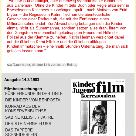
"Ein etwas unauffälliger, aber durchweg sympathischer Kinderfilm
aus Dänemark. Ohne die Kinder mittels Buch oder Regie allzu sehr in
Erwachsenen-Klischees zu zwängen, spult – nach Motiven von Enid
Blyton – die Regisseurin Katrin Hedman die abenteuerliche
Geschichte einer Radtour ab, die mit der Entführung eines
Millionärssohns endet. Zur Abwechslung betätigen sich die Kinder
einmal nicht als Supermänner, sondern setzen alles dran, ihrem von
den Gangstern versehentlich gekidnappten Freund mit Hilfe der
Polizei aus der Klemme zu helfen. Katrin Hedman verzichtet dabei
auf die üblichen Krimi-Effekte und die üblichen altklugen
Kinderfilmmätzchen – eineinhalb Stunden Unterhaltung, die man sich
gefallen lassen kann."
Dauerhafter, direkter Link zu diesem Beitrag
Ausgabe 14-2/1983
Filmbesprechungen
FÜNF FREUNDE IN DER TINTE
DIE KINDER VON BENPOSTA
KONRAD AUS DER
KONSERVENBÜCHSE
SABINE KLEIST, 7 JAHRE
DER STEINERNE FLUSS
DAS TAPFERE
SCHNEIDERLEIN