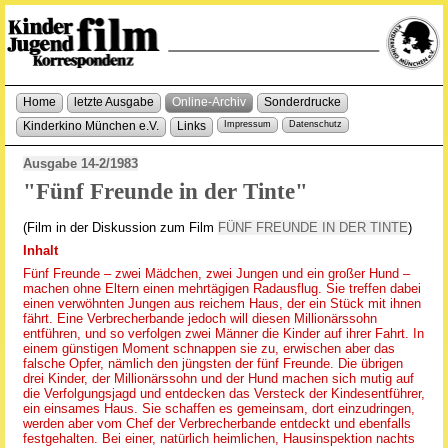
Home
letzte Ausgabe
Online-Archiv
Sonderdrucke
Kinderkino München e.V.
Links
Impressum
Datenschutz
Ausgabe 14-2/1983
"Fünf Freunde in der Tinte"
(Film in der Diskussion zum Film
FÜNF FREUNDE IN DER TINTE
)
Inhalt
Fünf Freunde – zwei Mädchen, zwei Jungen und ein großer Hund –
machen ohne Eltern einen mehrtägigen Radausflug. Sie treffen dabei
einen verwöhnten Jungen aus reichem Haus, der ein Stück mit ihnen
fährt. Eine Verbrecherbande jedoch will diesen Millionärssohn
entführen, und so verfolgen zwei Männer die Kinder auf ihrer Fahrt. In
einem günstigen Moment schnappen sie zu, erwischen aber das
falsche Opfer, nämlich den jüngsten der fünf Freunde. Die übrigen
drei Kinder, der Millionärssohn und der Hund machen sich mutig auf
die Verfolgungsjagd und entdecken das Versteck der Kindesentführer,
ein einsames Haus. Sie schaffen es gemeinsam, dort einzudringen,
werden aber vom Chef der Verbrecherbande entdeckt und ebenfalls
festgehalten. Bei einer, natürlich heimlichen, Hausinspektion nachts