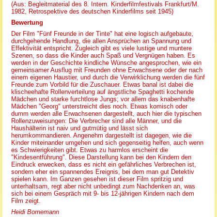
(Aus: Begleitmaterial des 8. Intern. Kinderfilmfestivals Frankfurt/M.
1982, Retrospektive des deutschen Kinderfilms seit 1945)
Bewertung
Der Film "Fünf Freunde in der Tinte" hat eine logisch aufgebaute,
durchgehende Handlung, die allen Ansprüchen an Spannung und
Effektivität entspricht. Zugleich gibt es viele lustige und muntere
Szenen, so dass die Kinder auch Spaß und Vergnügen haben. Es
werden in der Geschichte kindliche Wünsche angesprochen, wie ein
gemeinsamer Ausflug mit Freunden ohne Erwachsene oder der nach
einem eigenen Haustier, und durch die Verwirklichung werden die fünf
Freunde zum Vorbild für die Zuschauer. Etwas banal ist dabei die
klischeehafte Rollenverteilung auf ängstliche Spaghetti kochende
Mädchen und starke furchtlose Jungs; vor allem das knabenhafte
Mädchen "Georg" unterstreicht dies noch. Etwas komisch oder
dumm werden alle Erwachsenen dargestellt, auch hier die typischen
Rollenzuweisungen: Die Verbrecher sind alle Männer, und die
Haushälterin ist naiv und gutmütig und lässt sich
herumkommandieren. Angenehm dargestellt ist dagegen, wie die
Kinder miteinander umgehen und sich gegenseitig helfen, auch wenn
es Schwierigkeiten gibt. Etwas zu harmlos erscheint die
"Kindesentführung". Diese Darstellung kann bei den Kindern den
Eindruck erwecken, dass es nicht ein gefährliches Verbrechen ist,
sondern eher ein spannendes Ereignis, bei dem man gut Detektiv
spielen kann. Im Ganzen gesehen ist dieser Film spritzig und
unterhaltsam, regt aber nicht unbedingt zum Nachdenken an, was
sich bei einem Gespräch mit 9- bis 12-jährigen Kindern nach dem
Film zeigt.
Heidi Bornemann