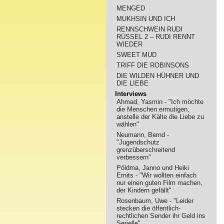
MENGED
MUKHSIN UND ICH
RENNSCHWEIN RUDI
RÜSSEL 2 – RUDI RENNT
WIEDER
SWEET MUD
TRIFF DIE ROBINSONS
DIE WILDEN HÜHNER UND
DIE LIEBE
Interviews
Ahmad, Yasmin - "Ich möchte
die Menschen ermutigen,
anstelle der Kälte die Liebe zu
wählen"
Neumann, Bernd -
"Jugendschutz
grenzüberschreitend
verbessern"
Pöldma, Janno und Heiki
Ernits - "Wir wollten einfach
nur einen guten Film machen,
der Kindern gefällt"
Rosenbaum, Uwe - "Leider
stecken die öffentlich-
rechtlichen Sender ihr Geld ins
Serielle"