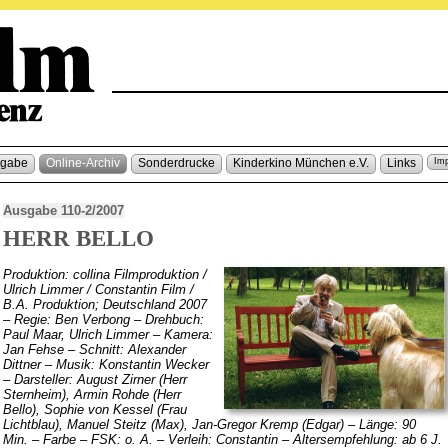
sgabe
Online-Archiv
Sonderdrucke
Kinderkino München e.V.
Links
Im
Ausgabe 110-2/2007
HERR BELLO
Produktion: collina Filmproduktion /
Ulrich Limmer / Constantin Film /
B.A. Produktion; Deutschland 2007
– Regie: Ben Verbong – Drehbuch:
Paul Maar, Ulrich Limmer – Kamera:
Jan Fehse – Schnitt: Alexander
Dittner – Musik: Konstantin Wecker
– Darsteller: August Zirner (Herr
Sternheim), Armin Rohde (Herr
Bello), Sophie von Kessel (Frau
Lichtblau), Manuel Steitz (Max), Jan-Gregor Kremp (Edgar) – Länge: 90
Min. – Farbe – FSK: o. A. – Verleih: Constantin – Altersempfehlung: ab 6 J.