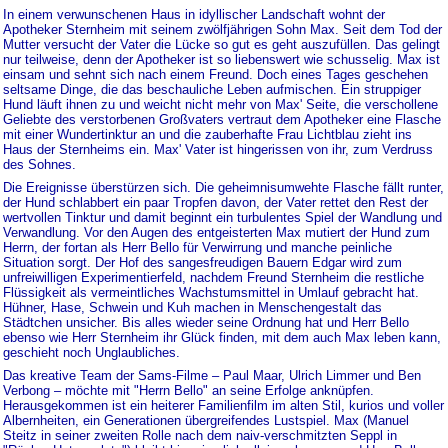
In einem verwunschenen Haus in idyllischer Landschaft wohnt der
Apotheker Sternheim mit seinem zwölfjährigen Sohn Max. Seit dem Tod der
Mutter versucht der Vater die Lücke so gut es geht auszufüllen. Das gelingt
nur teilweise, denn der Apotheker ist so liebenswert wie schusselig. Max ist
einsam und sehnt sich nach einem Freund. Doch eines Tages geschehen
seltsame Dinge, die das beschauliche Leben aufmischen. Ein struppiger
Hund läuft ihnen zu und weicht nicht mehr von Max' Seite, die verschollene
Geliebte des verstorbenen Großvaters vertraut dem Apotheker eine Flasche
mit einer Wundertinktur an und die zauberhafte Frau Lichtblau zieht ins
Haus der Sternheims ein. Max' Vater ist hingerissen von ihr, zum Verdruss
des Sohnes.
Die Ereignisse überstürzen sich. Die geheimnisumwehte Flasche fällt runter,
der Hund schlabbert ein paar Tropfen davon, der Vater rettet den Rest der
wertvollen Tinktur und damit beginnt ein turbulentes Spiel der Wandlung und
Verwandlung. Vor den Augen des entgeisterten Max mutiert der Hund zum
Herrn, der fortan als Herr Bello für Verwirrung und manche peinliche
Situation sorgt. Der Hof des sangesfreudigen Bauern Edgar wird zum
unfreiwilligen Experimentierfeld, nachdem Freund Sternheim die restliche
Flüssigkeit als vermeintliches Wachstumsmittel in Umlauf gebracht hat.
Hühner, Hase, Schwein und Kuh machen in Menschengestalt das
Städtchen unsicher. Bis alles wieder seine Ordnung hat und Herr Bello
ebenso wie Herr Sternheim ihr Glück finden, mit dem auch Max leben kann,
geschieht noch Unglaubliches.
Das kreative Team der Sams-Filme – Paul Maar, Ulrich Limmer und Ben
Verbong – möchte mit "Herrn Bello" an seine Erfolge anknüpfen.
Herausgekommen ist ein heiterer Familienfilm im alten Stil, kurios und voller
Albernheiten, ein Generationen übergreifendes Lustspiel. Max (Manuel
Steitz in seiner zweiten Rolle nach dem naiv-verschmitzten Seppl in