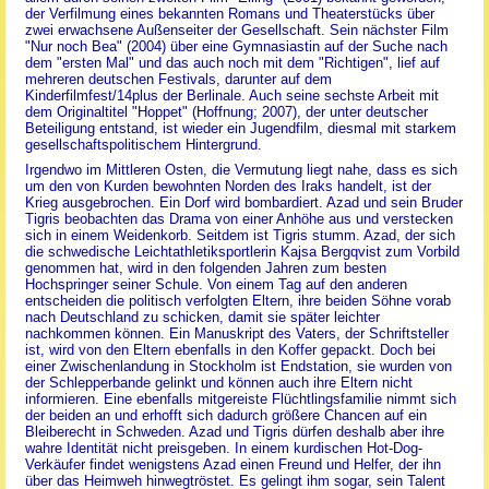
der Verfilmung eines bekannten Romans und Theaterstücks über
zwei erwachsene Außenseiter der Gesellschaft. Sein nächster Film
"Nur noch Bea" (2004) über eine Gymnasiastin auf der Suche nach
dem "ersten Mal" und das auch noch mit dem "Richtigen", lief auf
mehreren deutschen Festivals, darunter auf dem
Kinderfilmfest/14plus der Berlinale. Auch seine sechste Arbeit mit
dem Originaltitel "Hoppet" (Hoffnung; 2007), der unter deutscher
Beteiligung entstand, ist wieder ein Jugendfilm, diesmal mit starkem
gesellschaftspolitischem Hintergrund.
Irgendwo im Mittleren Osten, die Vermutung liegt nahe, dass es sich
um den von Kurden bewohnten Norden des Iraks handelt, ist der
Krieg ausgebrochen. Ein Dorf wird bombardiert. Azad und sein Bruder
Tigris beobachten das Drama von einer Anhöhe aus und verstecken
sich in einem Weidenkorb. Seitdem ist Tigris stumm. Azad, der sich
die schwedische Leichtathletiksportlerin Kajsa Bergqvist zum Vorbild
genommen hat, wird in den folgenden Jahren zum besten
Hochspringer seiner Schule. Von einem Tag auf den anderen
entscheiden die politisch verfolgten Eltern, ihre beiden Söhne vorab
nach Deutschland zu schicken, damit sie später leichter
nachkommen können. Ein Manuskript des Vaters, der Schriftsteller
ist, wird von den Eltern ebenfalls in den Koffer gepackt. Doch bei
einer Zwischenlandung in Stockholm ist Endstation, sie wurden von
der Schlepperbande gelinkt und können auch ihre Eltern nicht
informieren. Eine ebenfalls mitgereiste Flüchtlingsfamilie nimmt sich
der beiden an und erhofft sich dadurch größere Chancen auf ein
Bleiberecht in Schweden. Azad und Tigris dürfen deshalb aber ihre
wahre Identität nicht preisgeben. In einem kurdischen Hot-Dog-
Verkäufer findet wenigstens Azad einen Freund und Helfer, der ihn
über das Heimweh hinwegtröstet. Es gelingt ihm sogar, sein Talent