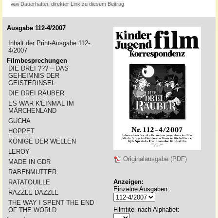
Dauerhafter, direkter Link zu diesem Beitrag
Ausgabe 112-4/2007
Inhalt der Print-Ausgabe 112-
4/2007
Filmbesprechungen
DIE DREI ??? – DAS
GEHEIMNIS DER
GEISTERINSEL
DIE DREI RÄUBER
ES WAR K'EINMAL IM
MÄRCHENLAND
GUCHA
HOPPET
KÖNIGE DER WELLEN
LEROY
Originalausgabe (PDF)
MADE IN GDR
RABENMUTTER
Anzeigen:
RATATOUILLE
Einzelne Ausgaben:
RAZZLE DAZZLE
THE WAY I SPENT THE END
Filmtitel nach Alphabet:
OF THE WORLD