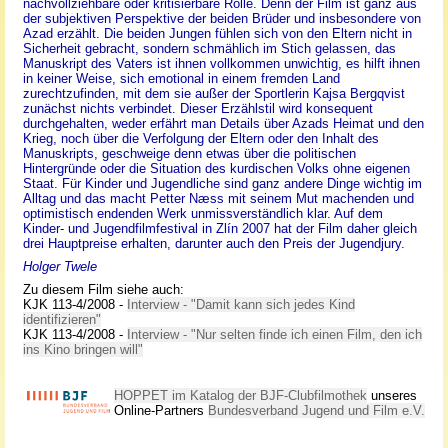
nachvollziehbare oder kritisierbare Rolle. Denn der Film ist ganz aus
der subjektiven Perspektive der beiden Brüder und insbesondere von
Azad erzählt. Die beiden Jungen fühlen sich von den Eltern nicht in
Sicherheit gebracht, sondern schmählich im Stich gelassen, das
Manuskript des Vaters ist ihnen vollkommen unwichtig, es hilft ihnen
in keiner Weise, sich emotional in einem fremden Land
zurechtzufinden, mit dem sie außer der Sportlerin Kajsa Bergqvist
zunächst nichts verbindet. Dieser Erzählstil wird konsequent
durchgehalten, weder erfährt man Details über Azads Heimat und den
Krieg, noch über die Verfolgung der Eltern oder den Inhalt des
Manuskripts, geschweige denn etwas über die politischen
Hintergründe oder die Situation des kurdischen Volks ohne eigenen
Staat. Für Kinder und Jugendliche sind ganz andere Dinge wichtig im
Alltag und das macht Petter Næss mit seinem Mut machenden und
optimistisch endenden Werk unmissverständlich klar. Auf dem
Kinder- und Jugendfilmfestival in Zlín 2007 hat der Film daher gleich
drei Hauptpreise erhalten, darunter auch den Preis der Jugendjury.
Holger Twele
Zu diesem Film siehe auch:
KJK 113-4/2008 -
Interview - "Damit kann sich jedes Kind
identifizieren"
KJK 113-4/2008 -
Interview - "Nur selten finde ich einen Film, den ich
ins Kino bringen will"
HOPPET im Katalog der BJF-Clubfilmothek
unseres
Online-Partners
Bundesverband Jugend und Film e.V.