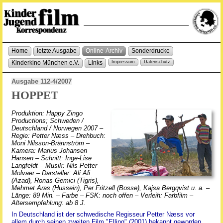
Home
letzte Ausgabe
Online-Archiv
Sonderdrucke
Kinderkino München e.V.
Links
Impressum
Datenschutz
Ausgabe 112-4/2007
HOPPET
Produktion: Happy Zingo
Productions; Schweden /
Deutschland / Norwegen 2007 –
Regie: Petter Næss – Drehbuch:
Moni Nilsson-Brännström –
Kamera: Marius Johansen
Hansen – Schnitt: Inge-Lise
Langfeldt – Musik: Nils Petter
Molvaer – Darsteller: Ali Ali
(Azad), Ronas Gemici (Tigris),
Mehmet Aras (Hussein), Per Fritzell (Bosse), Kajsa Bergqvist u. a. –
Länge: 89 Min. – Farbe – FSK: noch offen – Verleih: Farbfilm –
Altersempfehlung: ab 8 J.
In Deutschland ist der schwedische Regisseur Petter Næss vor
allem durch seinen zweiten Film "Elling" (2001) bekannt geworden,