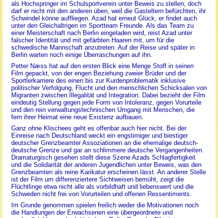
als Hochspringer im Schulsportverein unter Beweis zu stellen, doch
darf er nicht mit den anderen üben, weil die Gasteltern befürchten, ihr
Schwindel könne auffliegen. Azad hat erneut Glück, er findet auch
unter den Gleichaltrigen im Sportteam Freunde. Als das Team zu
einer Meisterschaft nach Berlin eingeladen wird, reist Azad unter
falscher Identität und mit gefärbten Haaren mit, um für die
schwedische Mannschaft anzutreten. Auf der Reise und später in
Berlin warten noch einige Überraschungen auf ihn.
Petter Næss hat auf den ersten Blick eine Menge Stoff in seinen
Film gepackt, von der engen Beziehung zweier Brüder und der
Sportlerkarriere des einen bis zur Kurdenproblematik inklusive
politischer Verfolgung, Flucht und den menschlichen Schicksalen von
Migranten zwischen Illegalität und Integration. Dabei bezieht der Film
eindeutig Stellung gegen jede Form von Intoleranz, gegen Vorurteile
und den rein verwaltungstechnischen Umgang mit Menschen, die
fern ihrer Heimat eine neue Existenz aufbauen.
Ganz ohne Klischees geht es offenbar auch hier nicht. Bei der
Einreise nach Deutschland weckt ein engstirniger und biestiger
deutscher Grenzbeamter Assoziationen an die ehemalige deutsch-
deutsche Grenze und gar an schlimmere deutsche Vergangenheiten.
Dramaturgisch gesehen stellt diese Szene Azads Schlagfertigkeit
und die Solidarität der anderen Jugendlichen unter Beweis, was den
Grenzbeamten als reine Karikatur erscheinen lässt. An anderer Stelle
ist der Film um differenziertere Sichtweisen bemüht, zeigt die
Flüchtlinge etwa nicht alle als vorbildhaft und liebenswert und die
Schweden nicht frei von Vorurteilen und offenen Ressentiments.
Im Grunde genommen spielen freilich weder die Motivationen noch
die Handlungen der Erwachsenen eine übergeordnete und