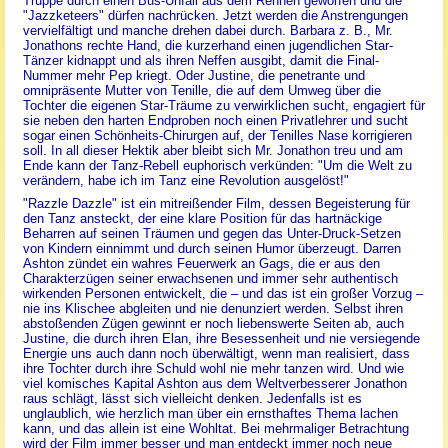
Truppe durch einen Bus-Unfall aus dem Rennen geworfen und die
"Jazzketeers" dürfen nachrücken. Jetzt werden die Anstrengungen
vervielfältigt und manche drehen dabei durch. Barbara z. B., Mr.
Jonathons rechte Hand, die kurzerhand einen jugendlichen Star-
Tänzer kidnappt und als ihren Neffen ausgibt, damit die Final-
Nummer mehr Pep kriegt. Oder Justine, die penetrante und
omnipräsente Mutter von Tenille, die auf dem Umweg über die
Tochter die eigenen Star-Träume zu verwirklichen sucht, engagiert für
sie neben den harten Endproben noch einen Privatlehrer und sucht
sogar einen Schönheits-Chirurgen auf, der Tenilles Nase korrigieren
soll. In all dieser Hektik aber bleibt sich Mr. Jonathon treu und am
Ende kann der Tanz-Rebell euphorisch verkünden: "Um die Welt zu
verändern, habe ich im Tanz eine Revolution ausgelöst!"
"Razzle Dazzle" ist ein mitreißender Film, dessen Begeisterung für
den Tanz ansteckt, der eine klare Position für das hartnäckige
Beharren auf seinen Träumen und gegen das Unter-Druck-Setzen
von Kindern einnimmt und durch seinen Humor überzeugt. Darren
Ashton zündet ein wahres Feuerwerk an Gags, die er aus den
Charakterzügen seiner erwachsenen und immer sehr authentisch
wirkenden Personen entwickelt, die – und das ist ein großer Vorzug –
nie ins Klischee abgleiten und nie denunziert werden. Selbst ihren
abstoßenden Zügen gewinnt er noch liebenswerte Seiten ab, auch
Justine, die durch ihren Elan, ihre Besessenheit und nie versiegende
Energie uns auch dann noch überwältigt, wenn man realisiert, dass
ihre Tochter durch ihre Schuld wohl nie mehr tanzen wird. Und wie
viel komisches Kapital Ashton aus dem Weltverbesserer Jonathon
raus schlägt, lässt sich vielleicht denken. Jedenfalls ist es
unglaublich, wie herzlich man über ein ernsthaftes Thema lachen
kann, und das allein ist eine Wohltat. Bei mehrmaliger Betrachtung
wird der Film immer besser und man entdeckt immer noch neue