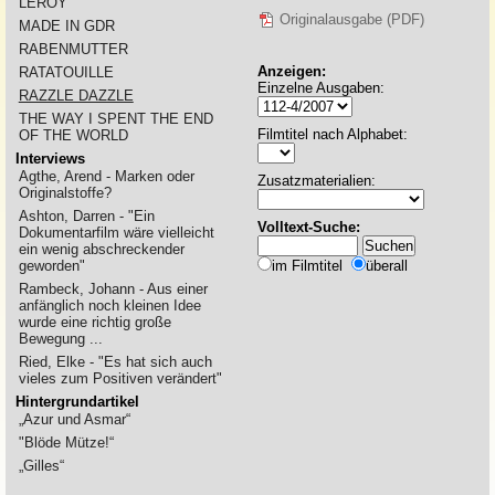
LEROY
Originalausgabe (PDF)
MADE IN GDR
RABENMUTTER
Anzeigen:
RATATOUILLE
Einzelne Ausgaben:
RAZZLE DAZZLE
THE WAY I SPENT THE END
Filmtitel nach Alphabet:
OF THE WORLD
Interviews
Agthe, Arend - Marken oder
Zusatzmaterialien:
Originalstoffe?
Ashton, Darren - "Ein
Volltext-Suche:
Dokumentarfilm wäre vielleicht
ein wenig abschreckender
geworden"
im Filmtitel
überall
Rambeck, Johann - Aus einer
anfänglich noch kleinen Idee
wurde eine richtig große
Bewegung ...
Ried, Elke - "Es hat sich auch
vieles zum Positiven verändert"
Hintergrundartikel
„Azur und Asmar“
"Blöde Mütze!“
„Gilles“