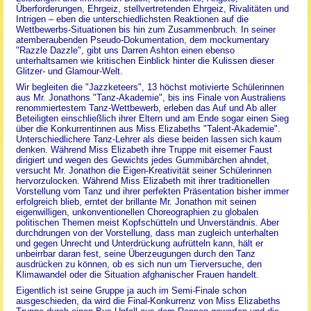
Überforderungen, Ehrgeiz, stellvertretenden Ehrgeiz, Rivalitäten und
Intrigen – eben die unterschiedlichsten Reaktionen auf die
Wettbewerbs-Situationen bis hin zum Zusammenbruch. In seiner
atemberaubenden Pseudo-Dokumentation, dem mockumentary
"Razzle Dazzle", gibt uns Darren Ashton einen ebenso
unterhaltsamen wie kritischen Einblick hinter die Kulissen dieser
Glitzer- und Glamour-Welt.
Wir begleiten die "Jazzketeers", 13 höchst motivierte Schülerinnen
aus Mr. Jonathons "Tanz-Akademie", bis ins Finale von Australiens
renommiertestem Tanz-Wettbewerb, erleben das Auf und Ab aller
Beteiligten einschließlich ihrer Eltern und am Ende sogar einen Sieg
über die Konkurrentinnen aus Miss Elizabeths "Talent-Akademie".
Unterschiedlichere Tanz-Lehrer als diese beiden lassen sich kaum
denken. Während Miss Elizabeth ihre Truppe mit eiserner Faust
dirigiert und wegen des Gewichts jedes Gummibärchen ahndet,
versucht Mr. Jonathon die Eigen-Kreativität seiner Schülerinnen
hervorzulocken. Während Miss Elizabeth mit ihrer traditionellen
Vorstellung vom Tanz und ihrer perfekten Präsentation bisher immer
erfolgreich blieb, erntet der brillante Mr. Jonathon mit seinen
eigenwilligen, unkonventionellen Choreographien zu globalen
politischen Themen meist Kopfschütteln und Unverständnis. Aber
durchdrungen von der Vorstellung, dass man zugleich unterhalten
und gegen Unrecht und Unterdrückung aufrütteln kann, hält er
unbeirrbar daran fest, seine Überzeugungen durch den Tanz
ausdrücken zu können, ob es sich nun um Tierversuche, den
Klimawandel oder die Situation afghanischer Frauen handelt.
Eigentlich ist seine Gruppe ja auch im Semi-Finale schon
ausgeschieden, da wird die Final-Konkurrenz von Miss Elizabeths