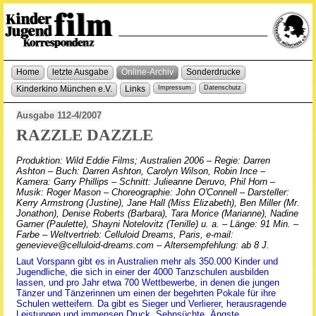
Home
letzte Ausgabe
Online-Archiv
Sonderdrucke
Kinderkino München e.V.
Links
Impressum
Datenschutz
Ausgabe 112-4/2007
RAZZLE DAZZLE
Produktion: Wild Eddie Films; Australien 2006 – Regie: Darren
Ashton – Buch: Darren Ashton, Carolyn Wilson, Robin Ince –
Kamera: Garry Phillips – Schnitt: Julieanne Deruvo, Phil Horn –
Musik: Roger Mason – Choreographie: John O'Connell – Darsteller:
Kerry Armstrong (Justine), Jane Hall (Miss Elizabeth), Ben Miller (Mr.
Jonathon), Denise Roberts (Barbara), Tara Morice (Marianne), Nadine
Garner (Paulette), Shayni Notelovitz (Tenille) u. a. – Länge: 91 Min. –
Farbe – Weltvertrieb: Celluloid Dreams, Paris, e-mail:
genevieve@celluloid-dreams.com – Altersempfehlung: ab 8 J.
Laut Vorspann gibt es in Australien mehr als 350.000 Kinder und
Jugendliche, die sich in einer der 4000 Tanzschulen ausbilden
lassen, und pro Jahr etwa 700 Wettbewerbe, in denen die jungen
Tänzer und Tänzerinnen um einen der begehrten Pokale für ihre
Schulen wetteifern. Da gibt es Sieger und Verlierer, herausragende
Leistungen und immensen Druck, Sehnsüchte, Ängste,