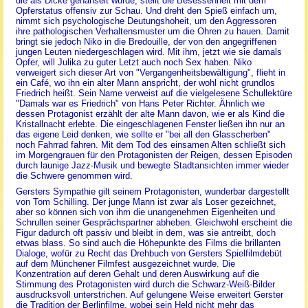
die als Dicke gehänselt wurde, stellt die Besessenheit mit dem
Opferstatus offensiv zur Schau. Und dreht den Spieß einfach um,
nimmt sich psychologische Deutungshoheit, um den Aggressoren
ihre pathologischen Verhaltensmuster um die Ohren zu hauen. Damit
bringt sie jedoch Niko in die Bredouille, der von den angegriffenen
jungen Leuten niedergeschlagen wird. Mit ihm, jetzt wie sie damals
Opfer, will Julika zu guter Letzt auch noch Sex haben. Niko
verweigert sich dieser Art von "Vergangenheitsbewältigung", flieht in
ein Café, wo ihn ein alter Mann anspricht, der wohl nicht grundlos
Friedrich heißt. Sein Name verweist auf die vielgelesene Schullektüre
"Damals war es Friedrich" von Hans Peter Richter. Ähnlich wie
dessen Protagonist erzählt der alte Mann davon, wie er als Kind die
Kristallnacht erlebte. Die eingeschlagenen Fenster ließen ihn nur an
das eigene Leid denken, wie sollte er "bei all den Glasscherben"
noch Fahrrad fahren. Mit dem Tod des einsamen Alten schließt sich
im Morgengrauen für den Protagonisten der Reigen, dessen Episoden
durch launige Jazz-Musik und bewegte Stadtansichten immer wieder
die Schwere genommen wird.
Gersters Sympathie gilt seinem Protagonisten, wunderbar dargestellt
von Tom Schilling. Der junge Mann ist zwar als Loser gezeichnet,
aber so können sich von ihm die unangenehmen Eigenheiten und
Schrullen seiner Gesprächspartner abheben. Gleichwohl erscheint die
Figur dadurch oft passiv und bleibt in dem, was sie antreibt, doch
etwas blass. So sind auch die Höhepunkte des Films die brillanten
Dialoge, wofür zu Recht das Drehbuch von Gersters Spielfilmdebüt
auf dem Münchener Filmfest ausgezeichnet wurde. Die
Konzentration auf deren Gehalt und deren Auswirkung auf die
Stimmung des Protagonisten wird durch die Schwarz-Weiß-Bilder
ausdrucksvoll unterstrichen. Auf gelungene Weise erweitert Gerster
die Tradition der Berlinfilme, wobei sein Held nicht mehr das