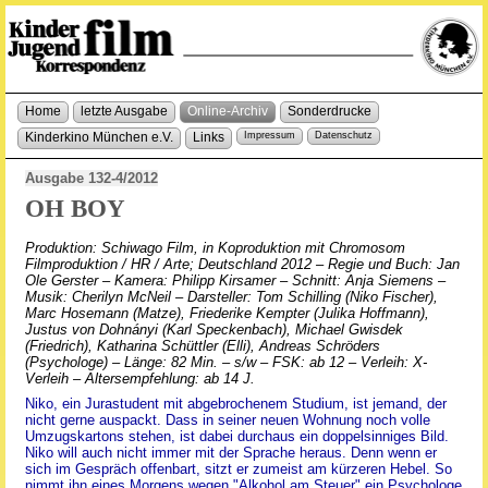
Home
letzte Ausgabe
Online-Archiv
Sonderdrucke
Kinderkino München e.V.
Links
Impressum
Datenschutz
Ausgabe 132-4/2012
OH BOY
Produktion: Schiwago Film, in Koproduktion mit Chromosom
Filmproduktion / HR / Arte; Deutschland 2012 – Regie und Buch: Jan
Ole Gerster – Kamera: Philipp Kirsamer – Schnitt: Anja Siemens –
Musik: Cherilyn McNeil – Darsteller: Tom Schilling (Niko Fischer),
Marc Hosemann (Matze), Friederike Kempter (Julika Hoffmann),
Justus von Dohnányi (Karl Speckenbach), Michael Gwisdek
(Friedrich), Katharina Schüttler (Elli), Andreas Schröders
(Psychologe) – Länge: 82 Min. – s/w – FSK: ab 12 – Verleih: X-
Verleih – Altersempfehlung: ab 14 J.
Niko, ein Jurastudent mit abgebrochenem Studium, ist jemand, der
nicht gerne auspackt. Dass in seiner neuen Wohnung noch volle
Umzugskartons stehen, ist dabei durchaus ein doppelsinniges Bild.
Niko will auch nicht immer mit der Sprache heraus. Denn wenn er
sich im Gespräch offenbart, sitzt er zumeist am kürzeren Hebel. So
nimmt ihn eines Morgens wegen "Alkohol am Steuer" ein Psychologe