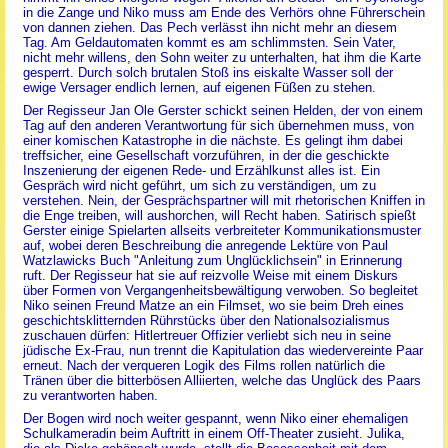
in die Zange und Niko muss am Ende des Verhörs ohne Führerschein
von dannen ziehen. Das Pech verlässt ihn nicht mehr an diesem
Tag. Am Geldautomaten kommt es am schlimmsten. Sein Vater,
nicht mehr willens, den Sohn weiter zu unterhalten, hat ihm die Karte
gesperrt. Durch solch brutalen Stoß ins eiskalte Wasser soll der
ewige Versager endlich lernen, auf eigenen Füßen zu stehen.
Der Regisseur Jan Ole Gerster schickt seinen Helden, der von einem
Tag auf den anderen Verantwortung für sich übernehmen muss, von
einer komischen Katastrophe in die nächste. Es gelingt ihm dabei
treffsicher, eine Gesellschaft vorzuführen, in der die geschickte
Inszenierung der eigenen Rede- und Erzählkunst alles ist. Ein
Gespräch wird nicht geführt, um sich zu verständigen, um zu
verstehen. Nein, der Gesprächspartner will mit rhetorischen Kniffen in
die Enge treiben, will aushorchen, will Recht haben. Satirisch spießt
Gerster einige Spielarten allseits verbreiteter Kommunikationsmuster
auf, wobei deren Beschreibung die anregende Lektüre von Paul
Watzlawicks Buch "Anleitung zum Unglücklichsein" in Erinnerung
ruft. Der Regisseur hat sie auf reizvolle Weise mit einem Diskurs
über Formen von Vergangenheitsbewältigung verwoben. So begleitet
Niko seinen Freund Matze an ein Filmset, wo sie beim Dreh eines
geschichtsklitternden Rührstücks über den Nationalsozialismus
zuschauen dürfen: Hitlertreuer Offizier verliebt sich neu in seine
jüdische Ex-Frau, nun trennt die Kapitulation das wiedervereinte Paar
erneut. Nach der verqueren Logik des Films rollen natürlich die
Tränen über die bitterbösen Alliierten, welche das Unglück des Paars
zu verantworten haben.
Der Bogen wird noch weiter gespannt, wenn Niko einer ehemaligen
Schulkameradin beim Auftritt in einem Off-Theater zusieht. Julika,