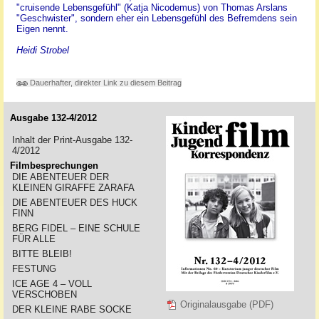
"cruisende Lebensgefühl" (Katja Nicodemus) von Thomas Arslans
"Geschwister", sondern eher ein Lebensgefühl des Befremdens sein
Eigen nennt.
Heidi Strobel
Dauerhafter, direkter Link zu diesem Beitrag
Ausgabe 132-4/2012
Inhalt der Print-Ausgabe 132-
4/2012
Filmbesprechungen
DIE ABENTEUER DER
KLEINEN GIRAFFE ZARAFA
DIE ABENTEUER DES HUCK
FINN
BERG FIDEL – EINE SCHULE
FÜR ALLE
BITTE BLEIB!
FESTUNG
ICE AGE 4 – VOLL
VERSCHOBEN
Originalausgabe (PDF)
DER KLEINE RABE SOCKE