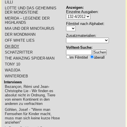
LILLI
Anzeigen:
LOTTE UND DAS GEHEIMNIS
Einzelne Ausgaben:
DER MONDSTEINE
MERIDA – LEGENDE DER
HIGHLANDS
Filmtitel nach Alphabet:
MIA UND DER MINOTAURUS
DER MONDMANN
Zusatzmaterialien:
OFF WHITE LIES
OH BOY
Volltext-Suche:
SCHATZRITTER
im Filmtitel
überall
THE AMAZING SPIDER-MAN
TONY 10
WADJDA
WINTERDIEB
Interviews
Bezançon, Rémi und Jean-
Christophe Lie - Wir finden es
absolut nicht in Ordnung, Tiere
von einem Kontinent in den
anderen zu verfrachten
Göhlen, Josef - "Wenn man
Fernsehen für Kinder macht,
muss man sich keine kurze Hose
anziehen"