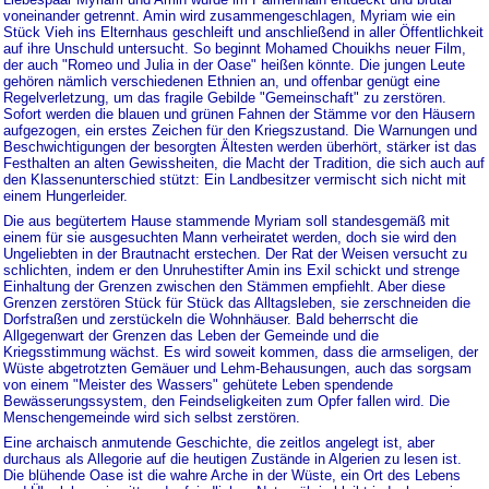
voneinander getrennt. Amin wird zusammengeschlagen, Myriam wie ein
Stück Vieh ins Elternhaus geschleift und anschließend in aller Öffentlichkeit
auf ihre Unschuld untersucht. So beginnt Mohamed Chouikhs neuer Film,
der auch "Romeo und Julia in der Oase" heißen könnte. Die jungen Leute
gehören nämlich verschiedenen Ethnien an, und offenbar genügt eine
Regelverletzung, um das fragile Gebilde "Gemeinschaft" zu zerstören.
Sofort werden die blauen und grünen Fahnen der Stämme vor den Häusern
aufgezogen, ein erstes Zeichen für den Kriegszustand. Die Warnungen und
Beschwichtigungen der besorgten Ältesten werden überhört, stärker ist das
Festhalten an alten Gewissheiten, die Macht der Tradition, die sich auch auf
den Klassenunterschied stützt: Ein Landbesitzer vermischt sich nicht mit
einem Hungerleider.
Die aus begütertem Hause stammende Myriam soll standesgemäß mit
einem für sie ausgesuchten Mann verheiratet werden, doch sie wird den
Ungeliebten in der Brautnacht erstechen. Der Rat der Weisen versucht zu
schlichten, indem er den Unruhestifter Amin ins Exil schickt und strenge
Einhaltung der Grenzen zwischen den Stämmen empfiehlt. Aber diese
Grenzen zerstören Stück für Stück das Alltagsleben, sie zerschneiden die
Dorfstraßen und zerstückeln die Wohnhäuser. Bald beherrscht die
Allgegenwart der Grenzen das Leben der Gemeinde und die
Kriegsstimmung wächst. Es wird soweit kommen, dass die armseligen, der
Wüste abgetrotzten Gemäuer und Lehm-Behausungen, auch das sorgsam
von einem "Meister des Wassers" gehütete Leben spendende
Bewässerungssystem, den Feindseligkeiten zum Opfer fallen wird. Die
Menschengemeinde wird sich selbst zerstören.
Eine archaisch anmutende Geschichte, die zeitlos angelegt ist, aber
durchaus als Allegorie auf die heutigen Zustände in Algerien zu lesen ist.
Die blühende Oase ist die wahre Arche in der Wüste, ein Ort des Lebens