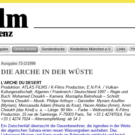
sgabe
Online-Archiv
Sonderdrucke
Kinderkino München e.V.
Links
Im
Ausgabe 73-1/1998
DIE ARCHE IN DER WÜSTE
L'ARCHE DU DESERT
Produktion: ATLAS FILMS / K-Films Production, E.N.P.A. / Vulkan-
Kulturgesellschaft; Algerien / Frankreich / Deutschland 1997 – Regie und
Buch: Mohamed Chouikh – Kamera: Mustapha Belmihoub – Schnitt:
Yamina Chouikh – Musik: Philipe Arthuys – Darsteller: Myriam Aouffen
(Myriam), Messaouda Adami (Houria du Ksar), Hacen Abdou (Amin), Amin
Choiukh (das Kind) u. a. – Länge: 90 Min. – Farbe – Weltvertrieb: K-Films
Production, 15 rue de Saintonge, F-75003 Paris, Tel. +33 1 42747014, Fax
+33 1 4274 7024 – Altersempfehlung: ab 14 J.
Ein Zwischenfall überrascht die Oasenbewohner, die irgendwo in der Weite
der algerischen Sahara einen neuen Wassergraben ausheben. Das
Liebespaar Myriam und Amin wurde im Palmenhain entdeckt und brutal