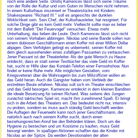
noch eine andere Seite. Dmitrij Kamencev lässt sich seine Träume
von der Rolle der Kultur und vom Guten im Menschen nicht nehmen.
In einem Kulturhaus inszeniert er Theaterstücke mit Kindern.
Shakespeares "Richard III." soll es angesichts der dunklen
Wirklichkeit sein. Sein Chef, der Kulturhausleiter, hat resigniert. Für
solche Dinge gibt es kein Geld mehr. Vielleicht sollte man es lieber
mit dem Ballett "Der Feuervogel" versuchen. Etwas mehr
Unterhaltung, das lieben die Leute. Doch Kamencev lässt sich nicht
von seinem Vorhaben abbringen. Nikolas und seine Bande sollen nun
einem dubiosen Geschäftsmann einen Koffer mit einer Million Dollar
abjagen. Dem Verfolgten gelingt es unbemerkt, seinen Koffer mit
dem gleich aussehenden eines zufälligen Passanten zu vertauschen.
Jener Passant ist der Theaterleiter. Als der gute Mensch zu Hause
entdeckt, dass er statt seiner Textbücher das viele Geld im Koffer
hat, sucht er Hilfe über das Kontakt-Telefon einer Fernsehshow. Nun
findet er keine Ruhe mehr. Alle möglichen Gestalten, vom
Kriegsveteran über die Wahrsagerin bis zum Milizoffizier wollen an
das Geld heran. Auch die Gangster haben vom Verbleib der
erstrebten Beute erfahren. Nikolas soll sich im Theater einschleichen
und das Geld besorgen. Kamencev entdeckt in dem kleinen Banditen
die ideale Besetzung für seinen Richard. Was seitens des Jungen
zunächst taktisches Spiel ist, macht ihm zunehmend Spaß. Er bringt
sich in die Arbeit des Theaters ein. Das bedeutet nicht nur, intensiv
zu proben, sondern es muss auch ständig Geld beschafft werden.
Die Auflagen der Feuerwehr kann noch jener Geschäftsmann, der
natürlich auch nach seinem Koffer sucht, durch einen
beziehungsreichen Anruf bei den Behörden klären. Doch um die
Hygiene zu bestechen und um Kostüme zu kaufen, muss Geld
besorgt werden. In spaßigen Aktionen schaffen das die Kinder mit
Nicolas an der Spitze. Da werden Devotionalien der alten