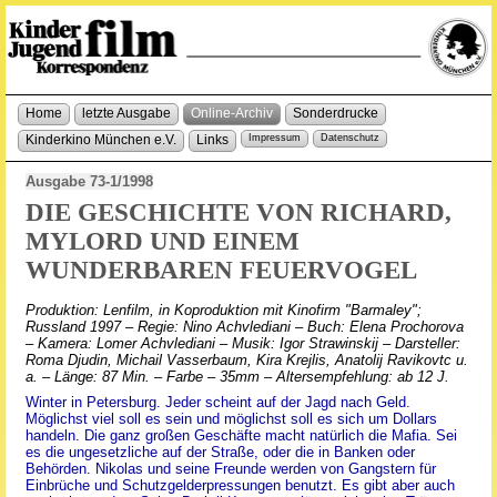
Home
letzte Ausgabe
Online-Archiv
Sonderdrucke
Kinderkino München e.V.
Links
Impressum
Datenschutz
Ausgabe 73-1/1998
DIE GESCHICHTE VON RICHARD,
MYLORD UND EINEM
WUNDERBAREN FEUERVOGEL
Produktion: Lenfilm, in Koproduktion mit Kinofirm "Barmaley";
Russland 1997 – Regie: Nino Achvlediani – Buch: Elena Prochorova
– Kamera: Lomer Achvlediani – Musik: Igor Strawinskij – Darsteller:
Roma Djudin, Michail Vasserbaum, Kira Krejlis, Anatolij Ravikovtc u.
a. – Länge: 87 Min. – Farbe – 35mm – Altersempfehlung: ab 12 J.
Winter in Petersburg. Jeder scheint auf der Jagd nach Geld.
Möglichst viel soll es sein und möglichst soll es sich um Dollars
handeln. Die ganz großen Geschäfte macht natürlich die Mafia. Sei
es die ungesetzliche auf der Straße, oder die in Banken oder
Behörden. Nikolas und seine Freunde werden von Gangstern für
Einbrüche und Schutzgelderpressungen benutzt. Es gibt aber auch