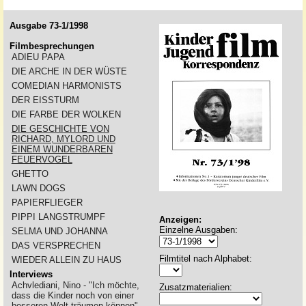
Ausgabe 73-1/1998
Filmbesprechungen
ADIEU PAPA
DIE ARCHE IN DER WÜSTE
COMEDIAN HARMONISTS
DER EISSTURM
DIE FARBE DER WOLKEN
DIE GESCHICHTE VON
RICHARD, MYLORD UND
EINEM WUNDERBAREN
FEUERVOGEL
GHETTO
LAWN DOGS
PAPIERFLIEGER
PIPPI LANGSTRUMPF
Anzeigen:
Einzelne Ausgaben:
SELMA UND JOHANNA
DAS VERSPRECHEN
Filmtitel nach Alphabet:
WIEDER ALLEIN ZU HAUS
Interviews
Achvlediani, Nino - "Ich möchte,
Zusatzmaterialien:
dass die Kinder noch von einer
besseren Welt träumen können"