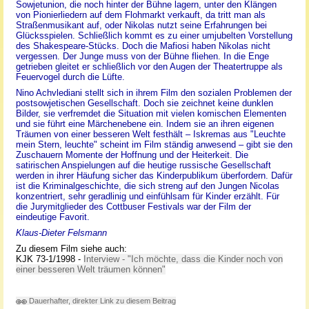
Sowjetunion, die noch hinter der Bühne lagern, unter den Klängen
von Pionierliedern auf dem Flohmarkt verkauft, da tritt man als
Straßenmusikant auf, oder Nikolas nutzt seine Erfahrungen bei
Glücksspielen. Schließlich kommt es zu einer umjubelten Vorstellung
des Shakespeare-Stücks. Doch die Mafiosi haben Nikolas nicht
vergessen. Der Junge muss von der Bühne fliehen. In die Enge
getrieben gleitet er schließlich vor den Augen der Theatertruppe als
Feuervogel durch die Lüfte.
Nino Achvlediani stellt sich in ihrem Film den sozialen Problemen der
postsowjetischen Gesellschaft. Doch sie zeichnet keine dunklen
Bilder, sie verfremdet die Situation mit vielen komischen Elementen
und sie führt eine Märchenebene ein. Indem sie an ihren eigenen
Träumen von einer besseren Welt festhält – Iskremas aus "Leuchte
mein Stern, leuchte" scheint im Film ständig anwesend – gibt sie den
Zuschauern Momente der Hoffnung und der Heiterkeit. Die
satirischen Anspielungen auf die heutige russische Gesellschaft
werden in ihrer Häufung sicher das Kinderpublikum überfordern. Dafür
ist die Kriminalgeschichte, die sich streng auf den Jungen Nicolas
konzentriert, sehr geradlinig und einfühlsam für Kinder erzählt. Für
die Jurymitglieder des Cottbuser Festivals war der Film der
eindeutige Favorit.
Klaus-Dieter Felsmann
Zu diesem Film siehe auch:
KJK 73-1/1998 -
Interview - "Ich möchte, dass die Kinder noch von
einer besseren Welt träumen können"
Dauerhafter, direkter Link zu diesem Beitrag