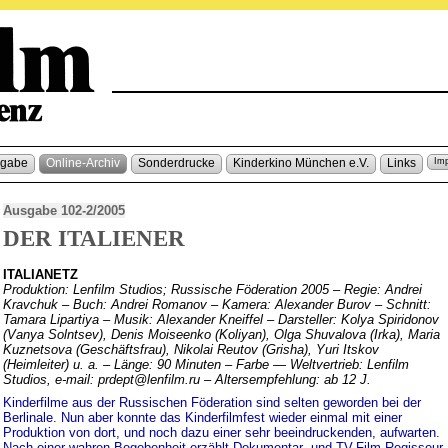
sgabe
Online-Archiv
Sonderdrucke
Kinderkino München e.V.
Links
Im
Ausgabe 102-2/2005
DER ITALIENER
ITALIANETZ
Produktion: Lenfilm Studios; Russische Föderation 2005 – Regie: Andrei
Kravchuk – Buch: Andrei Romanov – Kamera: Alexander Burov – Schnitt:
Tamara Lipartiya – Musik: Alexander Kneiffel – Darsteller: Kolya Spiridonov
(Vanya Solntsev), Denis Moiseenko (Koliyan), Olga Shuvalova (Irka), Maria
Kuznetsova (Geschäftsfrau), Nikolai Reutov (Grisha), Yuri Itskov
(Heimleiter) u. a. – Länge: 90 Minuten – Farbe — Weltvertrieb: Lenfilm
Studios, e-mail: prdept@lenfilm.ru – Altersempfehlung: ab 12 J.
Kinderfilme aus der Russischen Föderation sind selten geworden bei der
Berlinale. Nun aber konnte das Kinderfilmfest wieder einmal mit einer
Produktion von dort, und noch dazu einer sehr beeindruckenden, aufwarten.
Nach einer wahren Begebenheit erzählt Dokumentar- und TV-Film-Regisseur