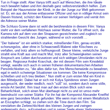
Tun in Frage stellt. Aber Vanya trifft auch auf Menschen, die ihre Ideale
noch bewahrt haben und ihm deshalb ganz selbstverständlich helfen. Zum
Beispiel der Hausmeister der Klinik, in der der Junge zur Welt gekommen
ist: Er, ein aus der Armee entlassener Offizier und nun in völliger Armut sein
Dasein fristend, schützt den Kleinen vor seinen Verfolgern und verrät ihm
die Adresse seiner Mutter.
Die Schluss-Szene dann ist wohl die berührendste in diesem Film: Vanya
steht vor dem verfallenen Holzhaus seiner Mutter, die Tür öffnet sich, die
Kamera ruht auf dem von den Strapazen gezeichneten und zugleich so
strahlenden Gesicht des Jungen, während er sich vorstellt ...
"Der Italiener" ist ein wirklich starker, mitreißender Film, genau erzählt,
schonungslos, aber ohne in Schwarzweiß-Malerei oder Klischees zu
verfallen, und trotz allem so hoffnungsvoll. Dieser kleine, verletzliche Junge
strahlt eine Kraft aus und macht Mut, trotz aller Schwierigkeiten seinen
Anspruch ans Leben durchzusetzen und sich widrigen Umständen nicht zu
beugen. Regisseur Andrei Kravchuk, der mit diesem Film sein Kinodebüt
vorlegt, wandte sich auch in seinen früheren dokumentarischen Arbeiten
Persönlichkeiten zu, "die alles dafür tun, ihre Menschenwürde zu bewahren,
egal in welch schwierige Situationen sie kommen. Die keine Kompromisse
schließen und sich treu bleiben." Nun stellt er zum ersten Mal ein Kind in
den Mittelpunkt. Dabei hat er sich mit Kolya Spiridonov einen Jungen
ausgesucht, der weder niedlich, noch "süß" ist, sondern durch seine stille,
ernste Art berührt. Ihm traut man auf den ersten Blick solch eine
Beharrlichkeit, solch einen Mut überhaupt nicht zu und ist umso mehr
beeindruckt von seiner Stärke. Für ihn hat der Komponist Alexander Kneiffel
eine ganz besondere Musik gefunden: Wie wenn man mit einem Metallstück
an Eiszapfen schlägt, so ziehen sich die Töne durch den Film. Sie
verstärken die Zerbrechlichkeit des kleinen Jungen und zwingen
andererseits dazu, aufzumerken und in seiner Seele etwas Verborgenes,