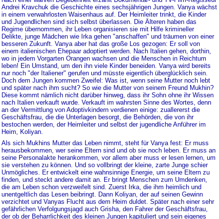
Andrei Kravchuk die Geschichte eines sechsjährigen Jungen. Vanya wächst
in einem verwahrlosten Waisenhaus auf. Der Heimleiter trinkt, die Kinder
und Jugendlichen sind sich selbst überlassen. Die Älteren haben das
Regime übernommen, ihr Leben organisieren sie mit Hilfe krimineller
Delikte, junge Mädchen wie Irka gehen "anschaffen" und träumen von einer
besseren Zukunft. Vanya aber hat das große Los gezogen: Er soll von
einem italienischen Ehepaar adoptiert werden. Nach Italien gehen, dorthin,
wo in jedem Vorgarten Orangen wachsen und die Menschen in Reichtum
leben! Ein Umstand, um den ihn viele Kinder beneiden. Vanya wird bereits
nur noch "der Italiener" gerufen und müsste eigentlich überglücklich sein.
Doch dem Jungen kommen Zweifel: Was ist, wenn seine Mutter noch lebt
und später nach ihm sucht? So wie die Mutter von seinem Freund Mukhin?
Diese kommt nämlich nicht darüber hinweg, dass ihr Sohn ohne ihr Wissen
nach Italien verkauft wurde. Verkauft im wahrsten Sinne des Wortes, denn
an der Vermittlung von Adoptivkindern verdienen einige: zuallererst die
Geschäftsfrau, die die Unterlagen besorgt, die Behörden, die von ihr
bestochen werden, der Heimleiter und selbst der jugendliche Anführer im
Heim, Koliyan.
Als sich Mukhins Mutter das Leben nimmt, steht für Vanya fest: Er muss
herausbekommen, wer seine Eltern sind und ob sie noch leben. Er muss an
seine Personalakte herankommen, vor allem aber muss er lesen lernen, um
sie verstehen zu können. Und so vollbringt der kleine, zarte Junge schier
Unmögliches. Er entwickelt eine wahnsinnige Energie, um seine Eltern zu
finden, und steckt andere damit an. Er bringt Menschen zum Umdenken,
die am Leben schon verzweifelt sind. Zuerst Irka, die ihm heimlich und
unentgeltlich das Lesen beibringt. Dann Koliyan, der auf seinen Gewinn
verzichtet und Vanyas Flucht aus dem Heim duldet. Später nach einer sehr
gefährlichen Verfolgungsjagd auch Grisha, den Fahrer der Geschäftsfrau,
der ob der Beharrlichkeit des kleinen Jungen kapituliert und sein eigenes