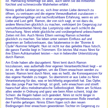
ist. Hartnäckig hinterfragt sie alles, auch wenn sie die Antworten
fürchtet und schmerzvolle Wahrheiten erfährt.
Ninnis größte Lektion ist es, sich ihrer ersten Liebe dennoch zu
öffnen, zu vertrauen und die eigene Verwundbarkeit zuzulassen –
eine allgemeingültige und nachvollziehbare Erfahrung, wenn es um
Liebe und Lust geht. Ramon, der von sich sagt, er sei dazu da,
andere Menschen glücklich zu machen, verkörpert (im Gegenzug zur
vernunftorientierten Ninni) das Lustprinzip oder auch schlicht die
Versuchung. Ninni erlebt glückliche und vorübergehend unbeschwerte
Zeiten mit ihm. Auch Ninnis Eltern vermag Ramon scheinbar
glücklich zu machen. Sie leben unter seinem Einfluss auf und
gewinnen an Selbstvertrauen, das fatalerweise in der "Bonnie &
Clyde"-Nummer fehlgeht. Nun ist nicht nur das geliebte Haus futsch,
die ganze Familie liegt in Trümmern. Ein letztes Mal muss Ninni für
ihre Eltern Aufräumarbeit leisten – nun in liebevoller Unterstützung
durch Ramon.
Am Ende haben alle dazugelernt. Ninni lernt durch Ramon
loszulassen, was außerhalb ihrer eigenen Verantwortlichkeit liegt – er
ist es, der ihr rät wegzugehen, um die Eltern erwachsen werden zu
lassen. Ramon lernt durch Ninni, was es heißt, die Konsequenzen für
das eigene Handeln zu tragen. So übernimmt er aus Liebe zu Ninni
Verantwortung für das, was er leichtfertig angezettelt hat. Das Opfer,
das das junge Paar hier bringt, ist groß, sehr erwachsen und streift
haarscharf allzu melodramatische Selbstlosigkeit. Wenn am Schluss
alles wieder in Ordnung und ganz wie beim Alten scheint, trügt der
Schein: die Regeln haben sich geändert. Ninni ist nicht länger in
ihrem Pflichtbewusstsein, in einer unangemessenen Rolle innerhalb
der Familie gefangen. Ninnis Eltern fügen sich den neuen
Bedingungen ihrer erwachsen gewordenen Tochter im Gegenzug zu