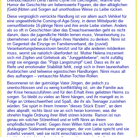
Drehbuchautorin Lena Hanno Clyne mit Leichtigkeit, Wärme und
Humor die Geschichte um liebenswerte Figuren, die den alltäglichen
(Geld-)Nöten und Sorgen auf unorthodoxe Weise zu Leibe rücken.
Diese vergnüglich verrückte Handlung ist vor allem auch Vehikel für
eine ungewöhnliche Coming-of-Age-Story, in deren Mittelpunkt die
vernunftbetonte 16-jährige Ninni und ihre erste Liebe stehen. Anders
als so oft in Geschichten über das Erwachsenwerden geht es nicht
darum, dass die jugendliche Heldin lernen muss, Verantwortung zu
übernehmen und an die Folgen ihres Handelns zu denken. Ninni ist
im Gegenteil die Einzige im Familienverband, die (zuviel)
Verantwortungsbewusstsein besitzt und für alle anderen mitdenken
muss, womit sie natürlich überfordert ist. Mutter Helena inszeniert
sich mit Zöpfen und Girlielook als "Junggebliebene"; nicht zufällig
singt sie eingangs das "Pippi Langstrumpf"-Lied. Dass es ihr an
Reife und emotionaler Stabilität fehlt, zeigt sich in ihren launenhaften
Ausbrüchen und teilweise egoistischen Handlungen. Ninni muss all
dies auffangen – vertauschte Mutter-Tochter-Rollen.
Besonnener ist der gutmütige Vater Jörgen, der jedoch zu
unentschlossen und zu wenig konfliktfähig ist, um die Familie aus
der Krise herauszuführen und für den Erhalt ihres geliebten Heims zu
sorgen. So bleibt zu vieles an Ninni hängen, und ihr mangelt es in
Folge an Unbeschwertheit und Spaß, die ihr als Teenager zustehen
würden. Sie spürt in ihrem Inneren "dieses Stück Eisen", an dem
alles abprallt; nichts lässt sie an sich heran kommen, was die
ohnehin fragile Ordnung ihrer Welt stören könnte. Ramon ist nun
genau ein solcher Störenfried und er trifft Ninni an ihrem
empfindlichsten Punkt. Gegen ihren Willen fühlt sie sich von dem
glutäugigen Südamerikaner angezogen, der von Liebe spricht und sie
zutiefst verwirrt, weil sie nicht einschätzen kann, wie ernst es ihm