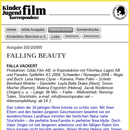
Home
letzte Ausgabe
Online-Archiv
Sonderdrucke
Kinderkino München e.V.
Links
Impressum
Datenschutz
Ausgabe 102-2/2005
FALLING BEAUTY
FALLA VACKERT
Produktion: Gilda Film AB, in Koproduktion mit FilmHaus Lagnö AB
und Paradox Spillefilm AS 2004; Schweden / Norwegen 2004 – Regie
und Buch: Lena Hanno Clyne – Kamera: Peter Palm – Schnitt:
Bernhard Winkler – Darsteller: Leyla Belle Drake (Ninni), Simon
Mezher (Ramon), Malena Engström (Helena), Jacob Nordenson
(Jörgen) u. a. – Länge: 96 Min. – Farbe – Weltvertrieb: Nonstop
Sales, Stockholm, e-mail: info@nonstopsales.net –
Altersempfehlung: ab 14 J.
Das Leben der 16-jährigen Ninni könnte so schön sein: Mit ihren
Eltern und den beiden jüngeren Geschwistern bewohnt sie ein
wunderschönes Landhaus inmitten der herrlichen Natur nahe
Stockholm – die perfekte Ikea-Familie in perfekter Ikea-Idylle. Doch
Vater Jörgen ist seit längerem arbeitslos und die fälligen Raten fürs
Haus können nicht bezahlt werden. Ninnis Mutter Helena gibt Jörgen