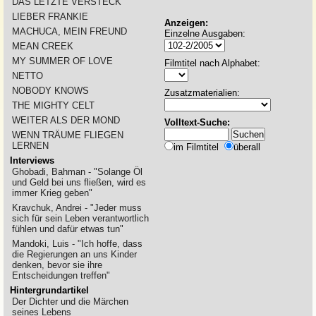
DAS LETZTE VERSTECK
LIEBER FRANKIE
Anzeigen:
MACHUCA, MEIN FREUND
Einzelne Ausgaben:
MEAN CREEK
MY SUMMER OF LOVE
Filmtitel nach Alphabet:
NETTO
NOBODY KNOWS
Zusatzmaterialien:
THE MIGHTY CELT
WEITER ALS DER MOND
Volltext-Suche:
WENN TRÄUME FLIEGEN
LERNEN
im Filmtitel
überall
Interviews
Ghobadi, Bahman - "Solange Öl
und Geld bei uns fließen, wird es
immer Krieg geben"
Kravchuk, Andrei - "Jeder muss
sich für sein Leben verantwortlich
fühlen und dafür etwas tun"
Mandoki, Luis - "Ich hoffe, dass
die Regierungen an uns Kinder
denken, bevor sie ihre
Entscheidungen treffen"
Hintergrundartikel
Der Dichter und die Märchen
seines Lebens