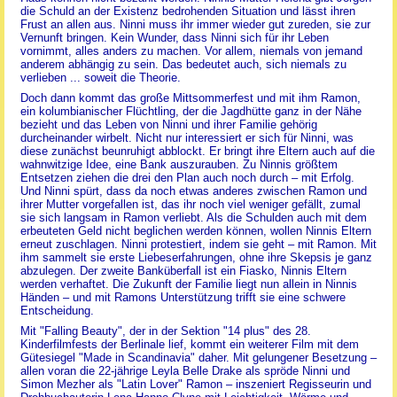
die Schuld an der Existenz bedrohenden Situation und lässt ihren
Frust an allen aus. Ninni muss ihr immer wieder gut zureden, sie zur
Vernunft bringen. Kein Wunder, dass Ninni sich für ihr Leben
vornimmt, alles anders zu machen. Vor allem, niemals von jemand
anderem abhängig zu sein. Das bedeutet auch, sich niemals zu
verlieben ... soweit die Theorie.
Doch dann kommt das große Mittsommerfest und mit ihm Ramon,
ein kolumbianischer Flüchtling, der die Jagdhütte ganz in der Nähe
bezieht und das Leben von Ninni und ihrer Familie gehörig
durcheinander wirbelt. Nicht nur interessiert er sich für Ninni, was
diese zunächst beunruhigt abblockt. Er bringt ihre Eltern auch auf die
wahnwitzige Idee, eine Bank auszurauben. Zu Ninnis größtem
Entsetzen ziehen die drei den Plan auch noch durch – mit Erfolg.
Und Ninni spürt, dass da noch etwas anderes zwischen Ramon und
ihrer Mutter vorgefallen ist, das ihr noch viel weniger gefällt, zumal
sie sich langsam in Ramon verliebt. Als die Schulden auch mit dem
erbeuteten Geld nicht beglichen werden können, wollen Ninnis Eltern
erneut zuschlagen. Ninni protestiert, indem sie geht – mit Ramon. Mit
ihm sammelt sie erste Liebeserfahrungen, ohne ihre Skepsis je ganz
abzulegen. Der zweite Banküberfall ist ein Fiasko, Ninnis Eltern
werden verhaftet. Die Zukunft der Familie liegt nun allein in Ninnis
Händen – und mit Ramons Unterstützung trifft sie eine schwere
Entscheidung.
Mit "Falling Beauty", der in der Sektion "14 plus" des 28.
Kinderfilmfests der Berlinale lief, kommt ein weiterer Film mit dem
Gütesiegel "Made in Scandinavia" daher. Mit gelungener Besetzung –
allen voran die 22-jährige Leyla Belle Drake als spröde Ninni und
Simon Mezher als "Latin Lover" Ramon – inszeniert Regisseurin und