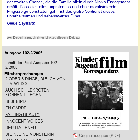
der zweiten Chance, die die Familie allein durch Ninnis Engagement
erhält. Dass dies alles unprätentiös und ohne moralisierende
Fingerzeige vonstatten geht, ist das große Verdienst dieses
unterhaltsamen und sehenswerten Films.
Ulrike Seyffarth
Dauerhafter, direkter Link zu diesem Beitrag
Ausgabe 102-2/2005
Inhalt der Print-Ausgabe 102-
2/2005
Filmbesprechungen
2 ODER 3 DINGE, DIE ICH VON
IHM WEISS
AUCH SCHILDKRÖTEN
KÖNNEN FLIEGEN
BLUEBIRD
EN GARDE
FALLING BEAUTY
INNOCENT VOICES
DER ITALIENER
DIE KLEINE MONSTERIN
Originalausgabe (PDF)