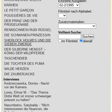
Einzelne Ausgaben:
KRÄHEN
LE PETIT GARÇON
Filmtitel nach Alphabet:
POUSSIÈRES DE VIE
DER PRINZ UND DER
Zusatzmaterialien:
PRÜGELKNABE
RENNSCHWEIN RUDI RÜSSEL
Volltext-Suche:
DIE SCHWANEN-PRINZESSIN
SHERLOCK HOLMES UND DIE
im Filmtitel
überall
SIEBEN ZWERGE
DER SILBERNE HENGST –
KÖNIG DER WILDPFERDE
TASCHENDIEB
DIE TOCHTER DES PUMA
WILDE HERZEN
DIE ZAUBERJACKE
Interviews
Kedzierzawska, Dorota - Nackt
vor der Kamera
Lorey, Elmar M. - "Das Thema
Dritte Welt ist immer schwieriger
präsent zu halten"
Narymbetov, Satybaldy - "Mich
interessieren die Nuancen, die