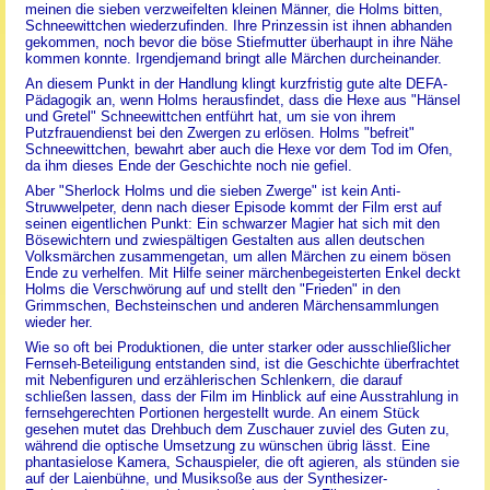
meinen die sieben verzweifelten kleinen Männer, die Holms bitten,
Schneewittchen wiederzufinden. Ihre Prinzessin ist ihnen abhanden
gekommen, noch bevor die böse Stiefmutter überhaupt in ihre Nähe
kommen konnte. Irgendjemand bringt alle Märchen durcheinander.
An diesem Punkt in der Handlung klingt kurzfristig gute alte DEFA-
Pädagogik an, wenn Holms herausfindet, dass die Hexe aus "Hänsel
und Gretel" Schneewittchen entführt hat, um sie von ihrem
Putzfrauendienst bei den Zwergen zu erlösen. Holms "befreit"
Schneewittchen, bewahrt aber auch die Hexe vor dem Tod im Ofen,
da ihm dieses Ende der Geschichte noch nie gefiel.
Aber "Sherlock Holms und die sieben Zwerge" ist kein Anti-
Struwwelpeter, denn nach dieser Episode kommt der Film erst auf
seinen eigentlichen Punkt: Ein schwarzer Magier hat sich mit den
Bösewichtern und zwiespältigen Gestalten aus allen deutschen
Volksmärchen zusammengetan, um allen Märchen zu einem bösen
Ende zu verhelfen. Mit Hilfe seiner märchenbegeisterten Enkel deckt
Holms die Verschwörung auf und stellt den "Frieden" in den
Grimmschen, Bechsteinschen und anderen Märchensammlungen
wieder her.
Wie so oft bei Produktionen, die unter starker oder ausschließlicher
Fernseh-Beteiligung entstanden sind, ist die Geschichte überfrachtet
mit Nebenfiguren und erzählerischen Schlenkern, die darauf
schließen lassen, dass der Film im Hinblick auf eine Ausstrahlung in
fernsehgerechten Portionen hergestellt wurde. An einem Stück
gesehen mutet das Drehbuch dem Zuschauer zuviel des Guten zu,
während die optische Umsetzung zu wünschen übrig lässt. Eine
phantasielose Kamera, Schauspieler, die oft agieren, als stünden sie
auf der Laienbühne, und Musiksoße aus der Synthesizer-