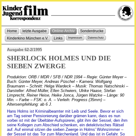
Home
letzte Ausgabe
Online-Archiv
Sonderdrucke
Kinderkino München e.V.
Links
Impressum
Datenschutz
Ausgabe 62-2/1995
SHERLOCK HOLMES UND DIE
SIEBEN ZWERGE
Produktion: ORB / MDR / SFB / NDR 1994 – Regie: Günter Meyer –
Buch: Günter Meyer, Andreas Püschel – Kamera: Wolfgang
Braumann – Schnitt: Helga Wardeck – Musik: Thomas Natschinski –
Darsteller: Alfred Müller, Ellen Schwiers, Ulrike Haase, Stefan
Limprecht, Reiner Heise, Heike Jonca, Jürgen Watzke – Länge: 90
Min. – Farbe – FSK: o. A. – Verleih: Progress (35mm) –
Altersempfehlung: ab 6 J.
Hans Holms ist Kriminalbeamter mit Leib und Seele. Bevor er sich
am Tag seiner Pensionierung darüber grämen kann, dass es nun
vorbei ist mit der Übeltäter-Aufspürerei, gibt ihm der Sessel, den ihm
seine Kollegen zum Abschied schenken, ein detektivisches Rätsel
auf. Auf einmal sitzen die sieben Zwerge in Holms' Wohnzimmer –
der Sessel ist das Tor zum Märchenland. Und das ist in Gefahr. So