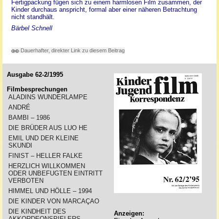
Fertigpackung fügen sich zu einem harmlosen Film zusammen, der
Kinder durchaus anspricht, formal aber einer näheren Betrachtung
nicht standhält.
Bärbel Schnell
Dauerhafter, direkter Link zu diesem Beitrag
Ausgabe 62-2/1995
Filmbesprechungen
ALADINS WUNDERLAMPE
ANDRÉ
BAMBI – 1986
DIE BRÜDER AUS LUO HE
EMIL UND DER KLEINE
SKUNDI
FINIST – HELLER FALKE
HERZLICH WILLKOMMEN
ODER UNBEFUGTEN EINTRITT
VERBOTEN
HIMMEL UND HÖLLE – 1994
DIE KINDER VON MARCAÇAO
DIE KINDHEIT DES
Anzeigen:
AKKORDEONSPIELERS