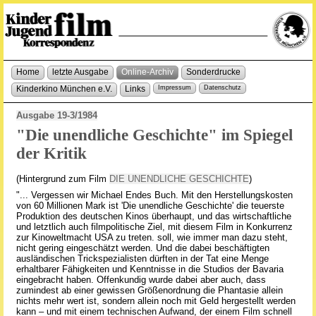
Home
letzte Ausgabe
Online-Archiv
Sonderdrucke
Kinderkino München e.V.
Links
Impressum
Datenschutz
Ausgabe 19-3/1984
"Die unendliche Geschichte" im Spiegel
der Kritik
(Hintergrund zum Film
DIE UNENDLICHE GESCHICHTE
)
"... Vergessen wir Michael Endes Buch. Mit den Herstellungskosten
von 60 Millionen Mark ist 'Die unendliche Geschichte' die teuerste
Produktion des deutschen Kinos überhaupt, und das wirtschaftliche
und letztlich auch filmpolitische Ziel, mit diesem Film in Konkurrenz
zur Kinoweltmacht USA zu treten. soll, wie immer man dazu steht,
nicht gering eingeschätzt werden. Und die dabei beschäftigten
ausländischen Trickspezialisten dürften in der Tat eine Menge
erhaltbarer Fähigkeiten und Kenntnisse in die Studios der Bavaria
eingebracht haben. Offenkundig wurde dabei aber auch, dass
zumindest ab einer gewissen Größenordnung die Phantasie allein
nichts mehr wert ist, sondern allein noch mit Geld hergestellt werden
kann – und mit einem technischen Aufwand, der einem Film schnell