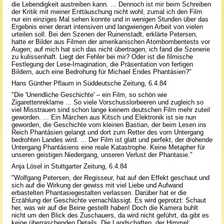
die Lebendigkeit austreiben kann. ... Dennoch ist mir beim Schreiben
der Kritik mit meiner Enttäuschung nicht wohl, zumal ich den Film
nur ein einziges Mal sehen konnte und in wenigen Stunden über das
Ergebnis einer derart intensiven und langwierigen Arbeit von vielen
urteilen soll. Bei den Szenen der Ruinenstadt, erklärte Petersen,
hatte er Bilder aus Filmen der amerikanischen Atombombentests vor
Augen; auf mich hat sich das nicht übertragen, ich fand die Szenerie
zu kulissenhaft. Liegt der Fehler bei mir? Oder ist die filmische
Festlegung der Lese-Imagination, die Präsentation von fertigen
Bildern, auch eine Bedrohung für Michael Endes Phantásien?"
Hans Günther Pflaum in Süddeutsche Zeitung, 6.4.84
"Die 'Unendliche Geschichte' – ein Film, so schön wie
Zigarettenreklame ... So viele Vorschusslorbeeren und zugleich so
viel Misstrauen sind schon lange keinem deutschen Film mehr zuteil
geworden. ... Ein Märchen aus Kitsch und Elektronik ist sie nun
geworden, die Geschichte vom kleinen Bastian, der beim Lesen ins
Reich Phantásien gelangt und dort zum Retter des vom Untergang
bedrohten Landes wird. ... Der Film ist glatt und perfekt, der drohende
Untergang Phantásiens eine reale Katastrophe. Keine Metapher für
unseren geistigen Niedergang, unseren Verlust der Phantasie."
Anja Lösel in Stuttgarter Zeitung, 6.4.84
"Wolfgang Petersen, der Regisseur, hat auf den Effekt geschaut und
sich auf die Wirkung der gewiss mit viel Liebe und Aufwand
erbastelten Phantasiegestalten verlassen. Darüber hat er die
Erzählung der Geschichte vernachlässigt. Es wird geprotzt: Schaut
her, was wir auf die Beine gestellt haben! Doch die Kamera buhlt
nicht um den Blick des Zuschauers, da wird nicht geführt, da gibt es
keine überraschenden Details. Die Landschaften, der Himmel: