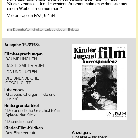
Studioszenarios.
Und die wenigen Außenaufnahmen wirken wie aus
einem Werbefilm entnommen."
Volker Hage in FAZ, 6.4.84
Dauerhafter, direkter Link zu diesem Beitrag
Ausgabe 19-3/1984
Filmbesprechungen
DÄUMELINCHEN
DAS EISMEER RUFT
IDA UND LUCIEN
DIE UNENDLICHE
GESCHICHTE
Interviews
Kharoubi, Chergui - "Ida und
Lucien"
Hintergrundartikel
"Die unendliche Geschichte" im
Spiegel der Kritik
"Däumelinchen"
Kinder-Film-Kritiken
Anzeigen:
Das Eismeer ruft
Einzelne Ausgaben: