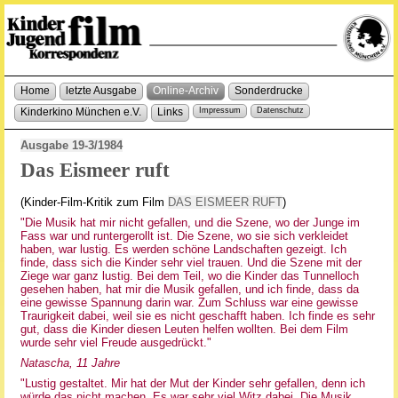
Home
letzte Ausgabe
Online-Archiv
Sonderdrucke
Kinderkino München e.V.
Links
Impressum
Datenschutz
Ausgabe 19-3/1984
Das Eismeer ruft
(Kinder-Film-Kritik zum Film
DAS EISMEER RUFT
)
"Die Musik hat mir nicht gefallen, und die Szene, wo der Junge im
Fass war und runtergerollt ist. Die Szene, wo sie sich verkleidet
haben, war lustig. Es werden schöne Landschaften gezeigt. Ich
finde, dass sich die Kinder sehr viel trauen. Und die Szene mit der
Ziege war ganz lustig. Bei dem Teil, wo die Kinder das Tunnelloch
gesehen haben, hat mir die Musik gefallen, und ich finde, dass da
eine gewisse Spannung darin war. Zum Schluss war eine gewisse
Traurigkeit dabei, weil sie es nicht geschafft haben. Ich finde es sehr
gut, dass die Kinder diesen Leuten helfen wollten. Bei dem Film
wurde sehr viel Freude ausgedrückt."
Natascha, 11 Jahre
"Lustig gestaltet. Mir hat der Mut der Kinder sehr gefallen, denn ich
würde das nicht machen. Es war sehr viel Witz dabei. Die Musik