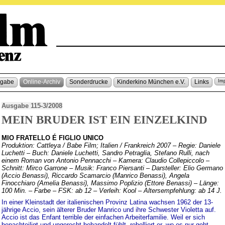
sgabe
Online-Archiv
Sonderdrucke
Kinderkino München e.V.
Links
Im
Ausgabe 115-3/2008
MEIN BRUDER IST EIN EINZELKIND
MIO FRATELLO É FIGLIO UNICO
Produktion: Cattleya / Babe Film; Italien / Frankreich 2007 – Regie: Daniele
Luchetti – Buch: Daniele Luchetti, Sandro Petraglia, Stefano Rulli, nach
einem Roman von Antonio Pennacchi – Kamera: Claudio Collepiccolo –
Schnitt: Mirco Garrone – Musik: Franco Piersanti – Darsteller: Elio Germano
(Accio Benassi), Riccardo Scamarcio (Manrico Benassi), Angela
Finocchiaro (Amelia Benassi), Massimo Poplizio (Ettore Benassi) – Länge:
100 Min. – Farbe – FSK: ab 12 – Verleih: Kool – Altersempfehlung: ab 14 J.
In einer Kleinstadt der italienischen Provinz Latina wachsen 1962 der 13-
jährige Accio, sein älterer Bruder Manrico und ihre Schwester Violetta auf.
Accio ist das Enfant terrible der einfachen Arbeiterfamilie. Weil er sich
benachteiligt und ungerecht behandelt fühlt, rebelliert er, wo es nur geht.