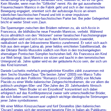
Kein Wunder, wenn man ihn "Giftkröte" nennt. Als der gut aussehende
Frauenschwarm Manrico in die Fabrik geht und sich in der marxistischen
Bewegung engagiert, orientiert sich der aufsässige Accio an einem
väterlichen faschistischen Freund und tritt in einer impulsiven
Trotzkopfreaktion einer neo-faschistischen Partei bei. Bei jeder Gelegenheit
bricht er weiter Streit vom Zaun.
Die Spannungen zwischen den Brüdern nehmen zu, als sich Accio in
Francesca, die bildhübsche neue Freundin Manricos, verliebt. Während
Accio allmählich von den "Aktionen" seiner fanatischen Faschistengruppe
abgestoßen wird und sich nun auch den Kommunisten zuwendet,
radikalisiert sich der linksextreme Manrico zunehmend. Er setzt sich auch
früh aus dem engen Latina ab, jener lieblos errichteten Satellitenstadt, die
der Diktator Benito Mussolini südlich von Rom in den trockengelegten
ehemaligen Pontischen Sümpfen hochziehen ließ. Als Francesca ein Kind
zur Welt bringt, lässt Manrico sie sitzen und taucht in den terroristischen
Untergrund ab. Jahre später wird es der geläuterte Accio sein, der sich um
das Kind kümmert.
Daniele Luchettis mehrfach preisgekrönter Kinofilm zählt zusammen mit
dem Sechs-Stunden-Opus "Die besten Jahre" (2003) von Marco Tullio
Giordana und dem Politkrimi "Romanzo Criminale" (2005) von Michele
Placido zu einer Welle italienischer Zeitgeschichtsdramen, die vor allem die
politisch unruhigen 60er- und 70er-Jahre des 20. Jahrhunderts filmisch
aufarbeiten. "Mein Bruder ist ein Einzelkind" konzentriert sich dabei
erfolgreich auf das Konfliktpotenzial zweier sehr unterschiedlicher Brüder,
die sich lieben und hassen und zugleich wichtige ideologische Strömungen
jener Jahre symbolisieren.
Mit einer Million Kinozuschauer und fünf Donatellos (den italienischen
'Oscars') erwies sich der prominent besetzte Film in Italien als Publikums-