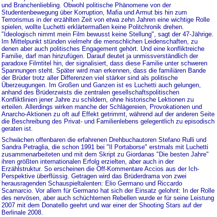
und Branchenliebling. Obwohl politische Phänomene von der
Studentenbewegung über Korruption, Mafia und Armut bis hin zum
Terrorismus in der erzählten Zeit von etwa zehn Jahren eine wichtige Rolle
spielen, wollte Luchetti erklärtermaßen keine Politchronik drehen.
"Ideologisch nimmt mein Film bewusst keine Stellung", sagt der 47-Jährige.
Im Mittelpunkt stünden vielmehr die menschlichen Leidenschaften, zu
denen aber auch politisches Engagement gehört. Und eine konfliktreiche
Familie, darf man hinzufügen. Darauf deutet ja unmissverständlich der
paradoxe Filmtitel hin, der signalisiert, dass diese Familie unter schweren
Spannungen steht. Später wird man erkennen, dass die familiären Bande
der Brüder trotz aller Differenzen viel stärker sind als politische
Überzeugungen. Im Großen und Ganzen ist es Luchetti auch gelungen,
anhand des Brüderzwists die zentralen gesellschaftspolitischen
Konfliktlinien jener Jahre zu schildern, ohne historische Lektionen zu
erteilen. Allerdings wirken manche der Schlägereien, Provokationen und
Anarcho-Aktionen zu oft auf Effekt getrimmt, während auf der anderen Seite
die Beschreibung des Privat- und Familienlebens gelegentlich zu episodisch
geraten ist.
Schwächen offenbaren die erfahrenen Drehbuchautoren Stefano Rulli und
Sandra Petraglia, die schon 1991 bei "Il Portaborse" erstmals mit Luchetti
zusammenarbeiteten und mit dem Skript zu Giordanas "Die besten Jahre"
ihren größten internationalen Erfolg erzielten, aber auch in der
Erzählstruktur. So erscheinen die Off-Kommentare Accios aus der Ich-
Perspektive überflüssig. Getragen wird das Brüderdrama von zwei
herausragenden Schauspieltalenten: Elio Germano und Riccardo
Scamarcio. Vor allem für Germano hat sich der Einsatz gelohnt: In der Rolle
des nervösen, aber auch schüchternen Rebellen wurde er für seine Leistung
2007 mit dem Donatello geehrt und war einer der Shooting Stars auf der
Berlinale 2008.