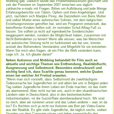
Mobbing gab. Dadurch wurde das Problembewusstsein geschärft und
seit der Premiere im September 2007 erreichen uns täglich
zahlreiche e-mails mit Fragen, Bitten um Aufklärung und jede Menge
Erfahrungsberichte von Tätern, Opfern und ihren Angehörigen. Und
jetzt, nachdem sich Marijike Pinoy, die Darstellerin von Bens Mutter
und selbst Mutter eines autistischen Sohnes, mit dem belgischen
Erziehungsminister getroffen hat, wird ein Programm entwickelt, das
betroffenen Kindern helfen soll, im normalen Schul-Alltag Fuß zu
fassen. Sie sollten ja nicht auf irgendwelche Sonderschulen
weggesperrt werden, sondern die Möglichkeit haben, zusammen mit
Nicht-Behinderten zu lernen! Wenn alle wissen, was bei Menschen
mit autistischer Störung nicht so funktioniert wie bei uns, könnte
anstatt des Befremdens Verständnis und Mitgefühl für sie entstehen.
Wenn Sie mich also fragen, ob ein Film die Welt verändern kann,
sage ich: Ja. Ich glaube daran!"
Neben Autismus und Mobbing behandelt Ihr Film auch so
aktuelle und wichtige Themen wie Entfremdung, Realitätsflucht,
Ausgrenzung und Selbstmord. Besonders eindrucksvoll und
wichtig fand ich, dass Scarlite genau benennt, welche Qualen
einen bei welcher Art Freitod erwarten.
"Wenn man sich vorstellt, dass Selbstmord die zweithäufigste
Todesursache bei Jugendlichen ist und allein bei uns in Belgien jeden
Tag sieben Jugendliche ihrem Leben ein Ende machen, ist das mehr
als alarmierend. Aber nicht nur bei uns, auch in den skandinavischen
Ländern oder in Deutschland, also in den bestentwickelten
Industriestaaten, ist die Suizid-Rate atemberaubend hoch. Wir sind
so reich, aber wir ruinieren unser und das Leben anderer – was ist da
los? Es flüchten sich ja nicht nur Autisten wie Ben per Video-Game
aus der Realität. Es gibt viele Jugendliche, die täglich sechs, sieben
Stunden vor dem Computer sitzen und dabei zwangsläufig den