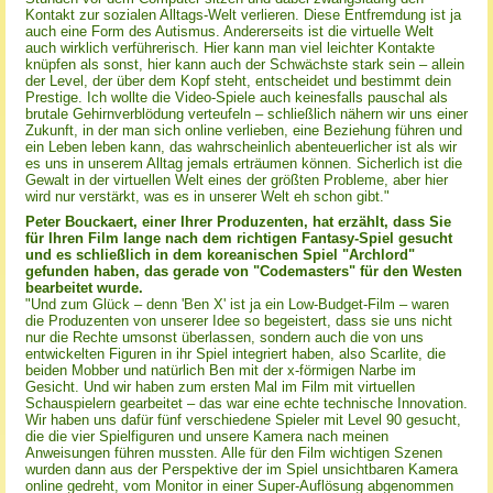
Kontakt zur sozialen Alltags-Welt verlieren. Diese Entfremdung ist ja
auch eine Form des Autismus. Andererseits ist die virtuelle Welt
auch wirklich verführerisch. Hier kann man viel leichter Kontakte
knüpfen als sonst, hier kann auch der Schwächste stark sein – allein
der Level, der über dem Kopf steht, entscheidet und bestimmt dein
Prestige. Ich wollte die Video-Spiele auch keinesfalls pauschal als
brutale Gehirnverblödung verteufeln – schließlich nähern wir uns einer
Zukunft, in der man sich online verlieben, eine Beziehung führen und
ein Leben leben kann, das wahrscheinlich abenteuerlicher ist als wir
es uns in unserem Alltag jemals erträumen können. Sicherlich ist die
Gewalt in der virtuellen Welt eines der größten Probleme, aber hier
wird nur verstärkt, was es in unserer Welt eh schon gibt."
Peter Bouckaert, einer Ihrer Produzenten, hat erzählt, dass Sie
für Ihren Film lange nach dem richtigen Fantasy-Spiel gesucht
und es schließlich in dem koreanischen Spiel "Archlord"
gefunden haben, das gerade von "Codemasters" für den Westen
bearbeitet wurde.
"Und zum Glück – denn 'Ben X' ist ja ein Low-Budget-Film – waren
die Produzenten von unserer Idee so begeistert, dass sie uns nicht
nur die Rechte umsonst überlassen, sondern auch die von uns
entwickelten Figuren in ihr Spiel integriert haben, also Scarlite, die
beiden Mobber und natürlich Ben mit der x-förmigen Narbe im
Gesicht. Und wir haben zum ersten Mal im Film mit virtuellen
Schauspielern gearbeitet – das war eine echte technische Innovation.
Wir haben uns dafür fünf verschiedene Spieler mit Level 90 gesucht,
die die vier Spielfiguren und unsere Kamera nach meinen
Anweisungen führen mussten. Alle für den Film wichtigen Szenen
wurden dann aus der Perspektive der im Spiel unsichtbaren Kamera
online gedreht, vom Monitor in einer Super-Auflösung abgenommen