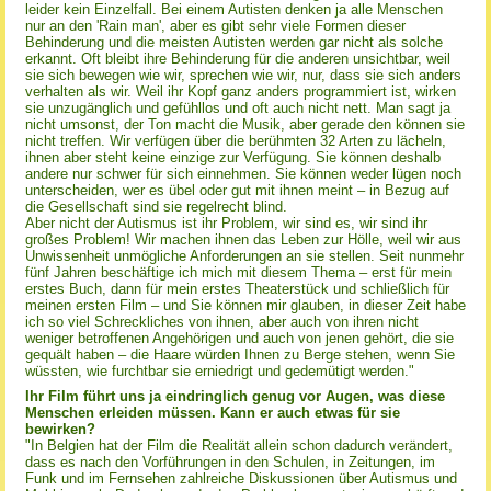
leider kein Einzelfall. Bei einem Autisten denken ja alle Menschen
nur an den 'Rain man', aber es gibt sehr viele Formen dieser
Behinderung und die meisten Autisten werden gar nicht als solche
erkannt. Oft bleibt ihre Behinderung für die anderen unsichtbar, weil
sie sich bewegen wie wir, sprechen wie wir, nur, dass sie sich anders
verhalten als wir. Weil ihr Kopf ganz anders programmiert ist, wirken
sie unzugänglich und gefühllos und oft auch nicht nett. Man sagt ja
nicht umsonst, der Ton macht die Musik, aber gerade den können sie
nicht treffen. Wir verfügen über die berühmten 32 Arten zu lächeln,
ihnen aber steht keine einzige zur Verfügung. Sie können deshalb
andere nur schwer für sich einnehmen. Sie können weder lügen noch
unterscheiden, wer es übel oder gut mit ihnen meint – in Bezug auf
die Gesellschaft sind sie regelrecht blind.
Aber nicht der Autismus ist ihr Problem, wir sind es, wir sind ihr
großes Problem! Wir machen ihnen das Leben zur Hölle, weil wir aus
Unwissenheit unmögliche Anforderungen an sie stellen. Seit nunmehr
fünf Jahren beschäftige ich mich mit diesem Thema – erst für mein
erstes Buch, dann für mein erstes Theaterstück und schließlich für
meinen ersten Film – und Sie können mir glauben, in dieser Zeit habe
ich so viel Schreckliches von ihnen, aber auch von ihren nicht
weniger betroffenen Angehörigen und auch von jenen gehört, die sie
gequält haben – die Haare würden Ihnen zu Berge stehen, wenn Sie
wüssten, wie furchtbar sie erniedrigt und gedemütigt werden."
Ihr Film führt uns ja eindringlich genug vor Augen, was diese
Menschen erleiden müssen. Kann er auch etwas für sie
bewirken?
"In Belgien hat der Film die Realität allein schon dadurch verändert,
dass es nach den Vorführungen in den Schulen, in Zeitungen, im
Funk und im Fernsehen zahlreiche Diskussionen über Autismus und