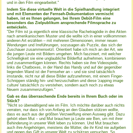
und in den Film eingearbeitet."
Indem Sie diese virtuelle Welt in die Spielhandlung integriert
und mit Elementen der Fernseh-Dokumentation vermischt
haben, ist es Ihnen gelungen, bei Ihrem Debüt-Film eine
besonders das Zielpublikum ansprechende Filmsprache zu
entwickeln.
"Der Film ist ja eigentlich eine klassische Rachetragödie in drei Akten
nach amerikanischem Muster und die wollte ich in einer vollkommnen
anderen Art erzählen – mit mehreren Dimensionen, immer neuen
Wendungen und Irreführungen, sozusagen als Puzzle, das sich der
Zuschauer zusammensetzt. Orientiert habe ich mich an der Art, wie
die jungen Leute mit Bildern umgehen. Mich fasziniert, mit welcher
Schnelligkeit sie eine unglaubliche Bilderflut aufnehmen, kombinieren
und zusammenfügen können. Rechts haben sie ihre Videospiele,
links die Chatboxes, in der Hand das Handy und auf der gegenüber
liegenden Wand ist der Fernseher an – und sie sind tatsächlich
imstande, nicht nur all diese Bilder aufzunehmen, mit einem Finger-
Schnippen ständig hin- und herzuschalten und diese 'zapping image
culture' tatsächlich zu verstehen, sondern auch noch zu etwas
Neuem zusammenzufügen."
Gab es das überraschende Ende bereits in Ihrem Buch oder im
Stück?
"Nicht so überwältigend wie im Film. Ich möchte darüber auch nichts
verraten, nur dass ich von Anfang an den Glauben stützen wollte,
dass es auch aus der größten Verzweiflung einen Ausweg gibt. Dazu
gehört eben Mut – und Mut brauchen ja Leute wie Ben, um mit ihrer
Behinderung in unserer Welt leben zu können. Und Mut brauchen
auch ihre Angehörigen, meistens die Mütter, die ihr Kind nie aufgeben
und gegen das Gift in unserer Welt zu schützen versuchen. So