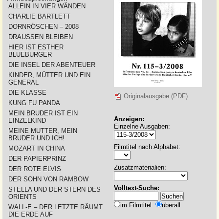
ALLEIN IN VIER WÄNDEN
CHARLIE BARTLETT
DORNRÖSCHEN – 2008
DRAUSSEN BLEIBEN
HIER IST ESTHER
BLUEBURGER
DIE INSEL DER ABENTEUER
KINDER, MÜTTER UND EIN
GENERAL
DIE KLASSE
Originalausgabe (PDF)
KUNG FU PANDA
MEIN BRUDER IST EIN
Anzeigen:
EINZELKIND
Einzelne Ausgaben:
MEINE MUTTER, MEIN
BRUDER UND ICH!
Filmtitel nach Alphabet:
MOZART IN CHINA
DER PAPIERPRINZ
Zusatzmaterialien:
DER ROTE ELVIS
DER SOHN VON RAMBOW
Volltext-Suche:
STELLA UND DER STERN DES
ORIENTS
im Filmtitel
überall
WALL-E – DER LETZTE RÄUMT
DIE ERDE AUF