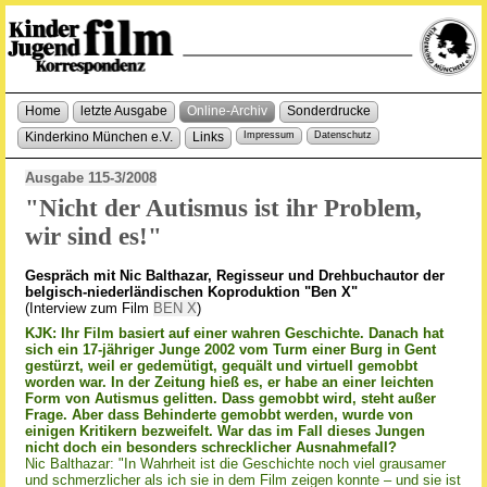
Home
letzte Ausgabe
Online-Archiv
Sonderdrucke
Kinderkino München e.V.
Links
Impressum
Datenschutz
Ausgabe 115-3/2008
"Nicht der Autismus ist ihr Problem,
wir sind es!"
Gespräch mit Nic Balthazar, Regisseur und Drehbuchautor der
belgisch-niederländischen Koproduktion "Ben X"
(Interview zum Film
BEN X
)
KJK: Ihr Film basiert auf einer wahren Geschichte. Danach hat
sich ein 17-jähriger Junge 2002 vom Turm einer Burg in Gent
gestürzt, weil er gedemütigt, gequält und virtuell gemobbt
worden war. In der Zeitung hieß es, er habe an einer leichten
Form von Autismus gelitten. Dass gemobbt wird, steht außer
Frage. Aber dass Behinderte gemobbt werden, wurde von
einigen Kritikern bezweifelt. War das im Fall dieses Jungen
nicht doch ein besonders schrecklicher Ausnahmefall?
Nic Balthazar: "In Wahrheit ist die Geschichte noch viel grausamer
und schmerzlicher als ich sie in dem Film zeigen konnte – und sie ist