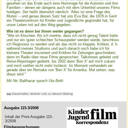
gesehen ist das Ende auch eine Hommage für die Autisten und ihre
Familien – denen wir übrigens auch mit dem Untertitel unseres Films
huldigen. Der heißt übersetzt nämlich: 'Alles ist eine Frage des
Mutes' – und genau diesen Satz hat uns Eva Bal, die 1978 in Gent
ein Theaterzentrum für Kinder und Jugendliche gegründet hat, für
unser Leben mit auf den Weg gegeben.
Wie ist es denn bei Ihnen weiter gegangen?
"Wie im Klischee. Als ich merkte, dass ich nicht genug Talent hatte
und nur ein 'guter schlechter Schauspieler' werden würde, beschloss
ich Regisseur zu werden und als das nicht so klappte, Kritiker, d. h.
während meines Studiums und auch danach noch habe ich für
kleinere Theater inszeniert und Kritiken für Zeitungen geschrieben,
dann im Radio über neue Filme gesprochen, Talkshows geleitet und
Reise-Reportagen gedreht, bis 2002 dann 'Ben X' auf mich zukam
und mich seither nicht mehr loslässt. Im Moment verhandeln wir
gerade über ein Remake von 'Ben X' für Amerika. Mal sehen, was
draus wird."
Mit Nic Balthazar sprach Uta Beth
Dauerhafter, direkter Link zu diesem Beitrag
Ausgabe 115-3/2008
Inhalt der Print-Ausgabe 115-
3/2008
Filmbesprechungen