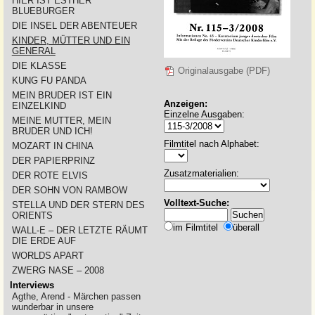
HIER IST ESTHER
BLUEBURGER
DIE INSEL DER ABENTEUER
KINDER, MÜTTER UND EIN
GENERAL
DIE KLASSE
Originalausgabe (PDF)
KUNG FU PANDA
MEIN BRUDER IST EIN
Anzeigen:
EINZELKIND
Einzelne Ausgaben:
MEINE MUTTER, MEIN
BRUDER UND ICH!
Filmtitel nach Alphabet:
MOZART IN CHINA
DER PAPIERPRINZ
Zusatzmaterialien:
DER ROTE ELVIS
DER SOHN VON RAMBOW
Volltext-Suche:
STELLA UND DER STERN DES
ORIENTS
im Filmtitel
überall
WALL-E – DER LETZTE RÄUMT
DIE ERDE AUF
WORLDS APART
ZWERG NASE – 2008
Interviews
Agthe, Arend - Märchen passen
wunderbar in unsere