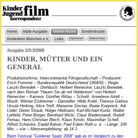
Home
letzte Ausgabe
Online-Archiv
Sonderdrucke
Kinderkino München e.V.
Links
Impressum
Datenschutz
Ausgabe 115-3/2008
KINDER, MÜTTER UND EIN
GENERAL
Produktionsfirma: Intercontinental Filmgesellschaft – Produzent:
Erich Pommer – Bundesrepublik Deutschland 1954/55 – Regie:
Laszlo Benedek – Drehbuch: Herbert Reinecker, Laszlo Benedek,
nach dem Roman "Hauen Sie ab mit Heldentum" von Herbert
Reinecker – Kamera: Günther Rittau – Schnitt: Anneliese Artelt –
Musik: Werner Eisbrenner – Darsteller: Hilde Krahl, Therese Giehse,
Ursula Herking, Alice Treff, Marianne Sinclair, Beate Koepnick, Adi
Lödel, Dieter Straub, Holger Hildmann, Karl-Michael Kuntz, Walter
Lehfeld, Peter Bürger, Bernhard Wicki, Claus Biederstaedt, Rudolf
Fernau, Hans-Christian Blech, Klaus Kinski, Maximilian Schell,
Alfred Schieske, Ewald Balser, Paul Edwin Roth u. a. – Länge: 109
Min. – s/w – Altersempfehlung: ab 14 J.
Beim Festival "Goldener Spatz 2008" gab es im Vergleich zu den