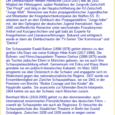
Der Drehbuchautor Herbert Reinecker (1914-2007) war ab 1932
Mitglied der Hitlerjugend, später Redakteur der Jungvolk-Zeitschrift
"Der Pimpf" und tätig in der Hauptschriftleitung der HJ-Zeitschrift
"Junge Welt". Reinecker war Autor propagandistischer Jugendbücher
und Mitarbeiter der Kriegsberichterkompanie der Waffen-SS. Er
arbeitete auch an dem Drehbuch des Propagandafilms "Junge Adler"
mit, der den Opfergeist der deutschen Jugend thematisiert. Nach
1945 veröffentlichte Reinecker unter wechselnden Pseudonymen
Artikel und Kurzgeschichten und galt bald als Experte für
Kriegsthemen und Literaturverfilmungen. Bekannt und erfolgreich
wurde er dann als Drehbuchautor der TV-Serien "Der Kommissar" und
"Derrick".
Der Schauspieler Ewald Balser (1898-1978) gehört ebenso zu den
großen Ufa-Stars wie seine Kollegin Hilde Krahl (1917-1999). Die
Bühnen- und Filmschauspielerin Therese Giehse (1898-1975) wurde
als Tochter jüdischer Eltern in München geboren, wo sie auch ihre
Schauspielausbildung erhielt. Gemeinsam mit Erika und Klaus Mann
gründete sie ein politisch-literarisches Kabarett. Im März 1933
emigrierte sie über Österreich in die Schweiz und engagierte sich im
Widerstand gegen das nationalsozialistische Regime. 1937 wurde sie
Ensemblemitglied am Züricher Schauspielhaus, wo sie 1941 in der
Premiere von Brechts "Mutter Courage und ihre Kinder" die
Hauptrolle spielte. Sie avancierte zur führenden Brecht-Interpretin.
1954 kehrte sie aus der Schweiz nach München zurück.
Bernhard Wicki (1919-2000) gehört zu den dominierenden, auch
international renommierten Persönlichkeiten des deutschen Films –
sowohl als Schauspieler wie auch als Regisseur. Er besuchte die
Schauspielschule des Staatlichen Theaters in Berlin bei Gustaf
Gründgens. Zwischen 1938 und 1939 wurde er wegen seiner