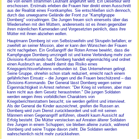
die von einem strammen Leutnant angeführt wird. Ein Deserteur wird
erschossen. Erstmals erleben die Frauen hier direkt einen Ausschnitt
aus der Realität eines Frontkampfes. Sie entschließen sich dennoch,
durch das unwegsame Gelände der Front zur "Kampfgruppe
Dornberg" vorzudringen. Die Jungen freuen sich einerseits über das
Wiedersehen mit den Müttern, andererseits ist es ihnen gegenüber
ihren männlichen Kameraden und Vorgesetzten peinlich, dass ihre
Mütter mit ihnen abziehen wollen.
Hauptmann Dornberg ist von Selbstzweifeln und Skrupeln befallen; er
zweifelt an seiner Mission, aber er kann den Wünschen der Frauen
nicht nachgeben. Ein Großangriff der Roten Armee bewirkt, dass die
Kampfgruppe Dornberg umzingelt ist und keine Verbindung mehr zum
Divisions-Kommando hat. Dornberg handelt eigenmächtig und ordnet
einen Ausbruch an, obwohl damit das Risiko eines
Kriegsgerichtsverfahrens verbunden ist. Das Unternehmen gelingt.
Seine Gruppe, ohnehin schon stark reduziert, erreicht nach einem
gefährlichen Einsatz – die Jungen und die Frauen beschützend – das
Divisions-Kommando. Der General lässt Dornberg wegen seiner
Eigenmächtigkeit in Arrest nehmen: "Der Krieg ist verloren, aber man
kann nicht aus dem Gesetz heraustreten." Die jungen Soldaten
werden wegen ihres vorbildlichen Charakters von
Kriegsberichterstattern besucht; sie werden gefilmt und interviewt.
Als der General die Kinder auszeichnet, greifen die Russen an.
Dornberg wird zum Dienst zurückbeordert und soll mit seinen
Männern einen Gegenangriff anführen, obwohl kaum Aussicht auf
Erfolg besteht. Die Mütter verstecken auf Anraten älterer Soldaten
ihre Jungen in einem Schuppen; sie bleiben alleine zurück, während
Dornberg und seine Truppe davon zieht. Die Soldaten werden
wahrscheinlich nicht mehr zurückkehren.