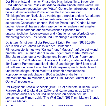
Der Film entstand in einer Phase des Nachkriegsfilms, in der die
Produktionen in die Politik der Adenauer-Ära eingebunden waren. Um
das Misstrauen gegenüber der "Väter"-Generation abzubauen und die
bislang dominierenden Vorbilder der Deutschen aus den
Filmbiografien der Nazizeit zu verdrängen, wurden andere Autoritäten
und Leitbilder porträtiert und an berühmte Persönlichkeiten der
deutschen Geschichte erinnert. Bei der Produktion "Kinder, Mütter
und ein General" trafen zudem wie bei keiner anderen auf engstem
Raum Filmschaffende aus verschiedenen Epochen mit
unterschiedlichen Lebenswegen und künstlerischen Werdegängen,
mit divergierenden Positionen und Erfahrungen aufeinander.
Da ist zunächst einmal der Produzent Erich Pommer (1889-1966),
der in den 20er-Jahren Klassiker des Deutschen
Filmexpressionismus wie "Caligari" und "Mabuse" auf die Leinwand
brachte und u. a. auch den "Blauen Engel" produzierte. Mitte der
20er-Jahre arbeitete er vorübergehend in den USA bei Paramount-
Pictures. Ab 1933 lebte er in Paris und London, später in Hollywood.
1944 wurde Pommer amerikanischer Staatsbürger. 1946 kam er als
Filmoffizier der amerikanischen Militärregierung nach Deutschland
und beabsichtigte, einen Markt für deutsch-amerikanische
Koproduktionen aufzubauen. 1950 gründete er die Firma
Intercontinental im München, die den Film "Kinder, Mütter und ein
General" produzierte.
Der Regisseur Laszlo Benedek (1905-1992) arbeitete in Berlin, Wien,
Frankreich und England als Editor und Kameramann; ab 1937 in
Hollywood auch als Autor und Regisseur. Zu seinen bei uns
bekanntesten Filmen zählt "The Wild One" (1954) mit Marlon Brando
und Lee Marvin.