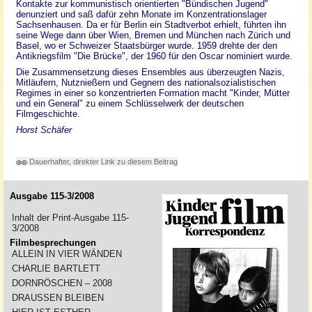
Kontakte zur kommunistisch orientierten "Bündischen Jugend"
denunziert und saß dafür zehn Monate im Konzentrationslager
Sachsenhausen. Da er für Berlin ein Stadtverbot erhielt, führten ihn
seine Wege dann über Wien, Bremen und München nach Zürich und
Basel, wo er Schweizer Staatsbürger wurde. 1959 drehte der den
Antikriegsfilm "Die Brücke", der 1960 für den Oscar nominiert wurde.
Die Zusammensetzung dieses Ensembles aus überzeugten Nazis,
Mitläufern, Nutznießern und Gegnern des nationalsozialistischen
Regimes in einer so konzentrierten Formation macht "Kinder, Mütter
und ein General" zu einem Schlüsselwerk der deutschen
Filmgeschichte.
Horst Schäfer
Dauerhafter, direkter Link zu diesem Beitrag
Ausgabe 115-3/2008
Inhalt der Print-Ausgabe 115-
3/2008
Filmbesprechungen
ALLEIN IN VIER WÄNDEN
CHARLIE BARTLETT
DORNRÖSCHEN – 2008
DRAUSSEN BLEIBEN