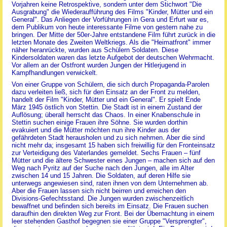
Vorjahren keine Retrospektive, sondern unter dem Stichwort "Die
Ausgrabung" die Wiederaufführung des Films "Kinder, Mütter und ein
General". Das Anliegen der Vorführungen in Gera und Erfurt war es,
dem Publikum von heute interessante Filme von gestern nahe zu
bringen. Der Mitte der 50er-Jahre entstandene Film führt zurück in die
letzten Monate des Zweiten Weltkriegs. Als die "Heimatfront" immer
näher heranrückte, wurden aus Schülern Soldaten. Diese
Kindersoldaten waren das letzte Aufgebot der deutschen Wehrmacht.
Vor allem an der Ostfront wurden Jungen der Hitlerjugend in
Kampfhandlungen verwickelt.
Von einer Gruppe von Schülern, die sich durch Propaganda-Parolen
dazu verleiten ließ, sich für den Einsatz an der Front zu melden,
handelt der Film "Kinder, Mütter und ein General". Er spielt Ende
März 1945 östlich von Stettin. Die Stadt ist in einem Zustand der
Auflösung; überall herrscht das Chaos. In einer Knabenschule in
Stettin suchen einige Frauen ihre Söhne. Sie wurden dorthin
evakuiert und die Mütter möchten nun ihre Kinder aus der
gefährdeten Stadt herausholen und zu sich nehmen. Aber die sind
nicht mehr da; insgesamt 15 haben sich freiwillig für den Fronteinsatz
zur Verteidigung des Vaterlandes gemeldet. Sechs Frauen – fünf
Mütter und die ältere Schwester eines Jungen – machen sich auf den
Weg nach Pyritz auf der Suche nach den Jungen, alle im Alter
zwischen 14 und 15 Jahren. Die Soldaten, auf deren Hilfe sie
unterwegs angewiesen sind, raten ihnen von dem Unternehmen ab.
Aber die Frauen lassen sich nicht beirren und erreichen den
Divisions-Gefechtsstand. Die Jungen wurden zwischenzeitlich
bewaffnet und befinden sich bereits im Einsatz. Die Frauen suchen
daraufhin den direkten Weg zur Front. Bei der Übernachtung in einem
leer stehenden Gasthof begegnen sie einer Gruppe "Versprengter",