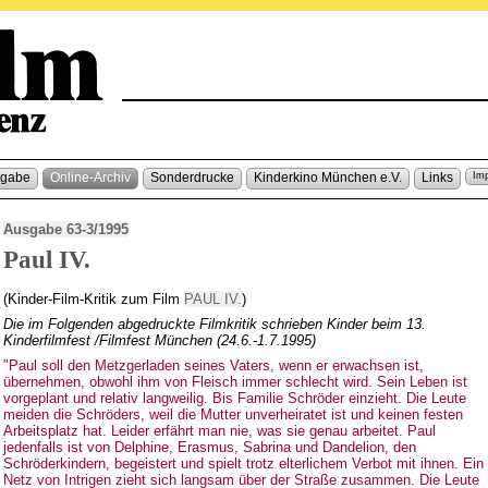
sgabe
Online-Archiv
Sonderdrucke
Kinderkino München e.V.
Links
Im
Ausgabe 63-3/1995
Paul IV.
(Kinder-Film-Kritik zum Film
PAUL IV.
)
Die im Folgenden abgedruckte Filmkritik schrieben Kinder beim 13.
Kinderfilmfest /Filmfest München (24.6.-1.7.1995)
"Paul soll den Metzgerladen seines Vaters, wenn er erwachsen ist,
übernehmen, obwohl ihm von Fleisch immer schlecht wird. Sein Leben ist
vorgeplant und relativ langweilig. Bis Familie Schröder einzieht. Die Leute
meiden die Schröders, weil die Mutter unverheiratet ist und keinen festen
Arbeitsplatz hat. Leider erfährt man nie, was sie genau arbeitet. Paul
jedenfalls ist von Delphine, Erasmus, Sabrina und Dandelion, den
Schröderkindern, begeistert und spielt trotz elterlichem Verbot mit ihnen. Ein
Netz von Intrigen zieht sich langsam über der Straße zusammen. Die Leute