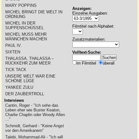
MARY POPPINS
Anzeigen:
MICHEL BRINGT DIE WELT IN
Einzelne Ausgaben:
ORDNUNG
MICHEL IN DER
Filmtitel nach Alphabet:
SUPPENSCHÜSSEL
MICHEL MUSS MEHR
MÄNNCHEN MACHEN
Zusatzmaterialien:
PAUL IV.
SIXTEN
Volltext-Suche:
THALASSA, THALASSA –
RÜCKKEHR ZUM MEER
im Filmtitel
überall
TICK TACK
UNSERE WELT WAR EINE
SCHÖNE LÜGE
YANKEE ZULU
DER ZAUBERTROLL
Interviews
Cantin, Roger - "Ich sehe das
Leben eher wie Buster Keaton,
Charlie Chaplin oder Woody Allen
..."
Schmidt, Gerhard - "Keine Angst
vor den Amerikanern"
Talebi, Mohammad-Ali - "Ich will