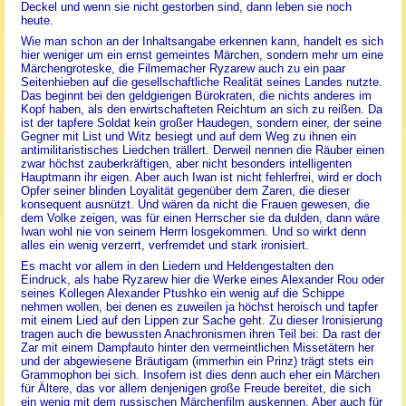
Deckel und wenn sie nicht gestorben sind, dann leben sie noch
heute.
Wie man schon an der Inhaltsangabe erkennen kann, handelt es sich
hier weniger um ein ernst gemeintes Märchen, sondern mehr um eine
Märchengroteske, die Filmemacher Ryzarew auch zu ein paar
Seitenhieben auf die gesellschaftliche Realität seines Landes nutzte.
Das beginnt bei den geldgierigen Bürokraten, die nichts anderes im
Kopf haben, als den erwirtschafteten Reichtum an sich zu reißen. Da
ist der tapfere Soldat kein großer Haudegen, sondern einer, der seine
Gegner mit List und Witz besiegt und auf dem Weg zu ihnen ein
antimilitaristisches Liedchen trällert. Derweil nennen die Räuber einen
zwar höchst zauberkräftigen, aber nicht besonders intelligenten
Hauptmann ihr eigen. Aber auch Iwan ist nicht fehlerfrei, wird er doch
Opfer seiner blinden Loyalität gegenüber dem Zaren, die dieser
konsequent ausnützt. Und wären da nicht die Frauen gewesen, die
dem Volke zeigen, was für einen Herrscher sie da dulden, dann wäre
Iwan wohl nie von seinem Herrn losgekommen. Und so wirkt denn
alles ein wenig verzerrt, verfremdet und stark ironisiert.
Es macht vor allem in den Liedern und Heldengestalten den
Eindruck, als habe Ryzarew hier die Werke eines Alexander Rou oder
seines Kollegen Alexander Ptushko ein wenig auf die Schippe
nehmen wollen, bei denen es zuweilen ja höchst heroisch und tapfer
mit einem Lied auf den Lippen zur Sache geht. Zu dieser Ironisierung
tragen auch die bewussten Anachronismen ihren Teil bei: Da rast der
Zar mit einem Dampfauto hinter den vermeintlichen Missetätern her
und der abgewiesene Bräutigam (immerhin ein Prinz) trägt stets ein
Grammophon bei sich. Insofern ist dies denn auch eher ein Märchen
für Ältere, das vor allem denjenigen große Freude bereitet, die sich
ein wenig mit dem russischen Märchenfilm auskennen. Aber auch für