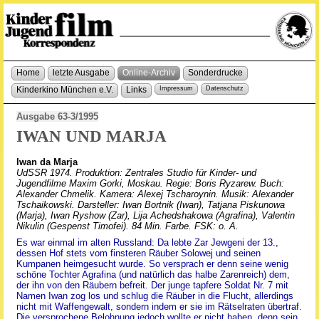
Home
letzte Ausgabe
Online-Archiv
Sonderdrucke
Kinderkino München e.V.
Links
Impressum
Datenschutz
Ausgabe 63-3/1995
IWAN UND MARJA
Iwan da Marja
UdSSR 1974. Produktion: Zentrales Studio für Kinder- und
Jugendfilme Maxim Gorki, Moskau. Regie: Boris Ryzarew. Buch:
Alexander Chmelik. Kamera: Alexej Tscharoynin. Musik: Alexander
Tschaikowski. Darsteller: Iwan Bortnik (Iwan), Tatjana Piskunowa
(Marja), Iwan Ryshow (Zar), Lija Achedshakowa (Agrafina), Valentin
Nikulin (Gespenst Timofei). 84 Min. Farbe. FSK: o. A.
Es war einmal im alten Russland: Da lebte Zar Jewgeni der 13.,
dessen Hof stets vom finsteren Räuber Solowej und seinen
Kumpanen heimgesucht wurde. So versprach er denn seine wenig
schöne Tochter Agrafina (und natürlich das halbe Zarenreich) dem,
der ihn von den Räubern befreit. Der junge tapfere Soldat Nr. 7 mit
Namen Iwan zog los und schlug die Räuber in die Flucht, allerdings
nicht mit Waffengewalt, sondern indem er sie im Rätselraten übertraf.
Die versprochene Belohnung jedoch wollte er nicht haben, denn sein