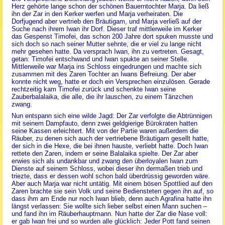
Herz gehörte lange schon der schönen Bauerntochter Marja. Da ließ
ihn der Zar in den Kerker werfen und Marja verheiraten. Die
Dorfjugend aber vertrieb den Bräutigam, und Marja verließ auf der
Suche nach ihrem Iwan ihr Dorf. Dieser traf mittlerweile im Kerker
das Gespenst Timofei, das schon 200 Jahre dort spuken musste und
sich doch so nach seiner Mutter sehnte, die er viel zu lange nicht
mehr gesehen hatte. Da versprach Iwan, ihn zu vertreten. Gesagt,
getan: Timofei entschwand und Iwan spukte an seiner Stelle.
Mittlerweile war Marja ins Schloss eingedrungen und machte sich
zusammen mit des Zaren Tochter an Iwans Befreiung. Der aber
konnte nicht weg, hatte er doch ein Versprechen einzulösen. Gerade
rechtzeitig kam Timofei zurück und schenkte Iwan seine
Zauberbalalaika, die alle, die ihr lauschen, zu einem Tänzchen
zwang.
Nun entspann sich eine wilde Jagd: Der Zar verfolgte die Abtrünnigen
mit seinem Dampfauto, denn zwei geldgierige Bürokraten hatten
seine Kassen erleichtert. Mit von der Partie waren außerdem die
Räuber, zu denen sich auch der vertriebene Bräutigam gesellt hatte,
der sich in die Hexe, die bei ihnen hauste, verliebt hatte. Doch Iwan
rettete den Zaren, indem er seine Balalaika spielte. Der Zar aber
erwies sich als undankbar und zwang den überloyalen Iwan zum
Dienste auf seinem Schloss, wobei dieser ihn dermaßen trieb und
triezte, dass er dessen wohl schon bald überdrüssig geworden wäre.
Aber auch Marja war nicht untätig. Mit einem bösen Spottlied auf den
Zaren brachte sie sein Volk und seine Bediensteten gegen ihn auf, so
dass ihm am Ende nur noch Iwan blieb, denn auch Agrafina hatte ihn
längst verlassen: Sie wollte sich lieber selbst einen Mann suchen –
und fand ihn im Räuberhauptmann. Nun hatte der Zar die Nase voll:
er gab Iwan frei und so wurden alle glücklich: Jeder Pott fand seinen