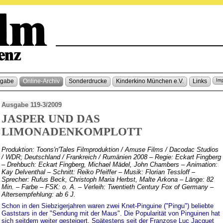
sgabe
Online-Archiv
Sonderdrucke
Kinderkino München e.V.
Links
Im
Ausgabe 119-3/2009
JASPER UND DAS
LIMONADENKOMPLOTT
Produktion: Toons'n'Tales Filmproduktion / Amuse Films / Dacodac Studios
/ WDR; Deutschland / Frankreich / Rumänien 2008 – Regie: Eckart Fingberg
– Drehbuch: Eckart Fingberg, Michael Mädel, John Chambers – Animation:
Kay Delventhal – Schnitt: Reiko Pfeiffer – Musik: Florian Tessloff –
Sprecher: Rufus Beck, Christoph Maria Herbst, Malte Arkona – Länge: 82
Min. – Farbe – FSK: o. A. – Verleih: Twentieth Century Fox of Germany –
Altersempfehlung: ab 6 J.
Schon in den Siebzigerjahren waren zwei Knet-Pinguine ("Pingu") beliebte
Gaststars in der "Sendung mit der Maus". Die Popularität von Pinguinen hat
sich seitdem weiter gesteigert. Spätestens seit der Franzose Luc Jacquet