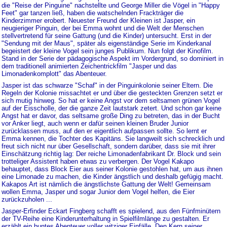
die "Reise der Pinguine" nachstellte und George Miller die Vögel in "Happy
Feet" gar tanzen ließ, haben die watschelnden Frackträger die
Kinderzimmer erobert. Neuester Freund der Kleinen ist Jasper, ein
neugieriger Pinguin, der bei Emma wohnt und die Welt der Menschen
stellvertretend für seine Gattung (und die Kinder) untersucht. Erst in der
"Sendung mit der Maus", später als eigenständige Serie im Kinderkanal
begeistert der kleine Vogel sein junges Publikum. Nun folgt der Kinofilm.
Stand in der Serie der pädagogische Aspekt im Vordergrund, so dominiert in
dem traditionell animierten Zeichentrickfilm "Jasper und das
Limonadenkomplott" das Abenteuer.
Jasper ist das schwarze "Schaf" in der Pinguinkolonie seiner Eltern. Die
Regeln der Kolonie missachtet er und über die gesteckten Grenzen setzt er
sich mutig hinweg. So hat er keine Angst vor dem seltsamen grünen Vogel
auf der Eisscholle, der die ganze Zeit lautstark zetert. Und schon gar keine
Angst hat er davor, das seltsame große Ding zu betreten, das in der Bucht
vor Anker liegt, auch wenn er dafür seinen kleinen Bruder Junior
zurücklassen muss, auf den er eigentlich aufpassen sollte. So lernt er
Emma kennen, die Tochter des Kapitäns. Sie langweilt sich schrecklich und
freut sich nicht nur über Gesellschaft, sondern darüber, dass sie mit ihrer
Einschätzung richtig lag: Der reiche Limonadenfabrikant Dr. Block und sein
trotteliger Assistent haben etwas zu verbergen. Der Vogel Kakapo
behauptet, dass Block Eier aus seiner Kolonie gestohlen hat, um aus ihnen
eine Limonade zu machen, die Kinder ängstlich und deshalb gefügig macht.
Kakapos Art ist nämlich die ängstlichste Gattung der Welt! Gemeinsam
wollen Emma, Jasper und sogar Junior dem Vogel helfen, die Eier
zurückzuholen ...
Jasper-Erfinder Eckart Fingberg schafft es spielend, aus den Fünfminütern
der TV-Reihe eine Kinderunterhaltung in Spielfilmlänge zu gestalten. Er
erzählt ein buntes Abenteuer voller witziger Einfälle. Den Kern seiner