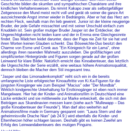
Geschichte bilden die skurrilen und sympathischen Charaktere und ihre
kindlichen Verhaltensweisen. Da nimmt Kakapo zwar als selbstgefälliger
Zeitgenosse den Mund meist recht voll und gerät ob seiner die ganze Art
auszeichnende Angst immer wieder in Bedrängnis. Aber er hat das Herz am
rechten Fleck, weshalb man ihn lieb gewinnt. Junior ist der kleine neugierige
Bruder, der jede Gefahr missachtet und mit seiner Unschuld einfach zum
Knuddeln ist. Sein großer mutiger Bruder Jasper ist der Entdecker, der
Ungerechtigkeiten nicht leiden kann und der in Emma eine Gleichgesinnte
findet. Das Mädchen leidet darunter, dass der Papa nie Zeit für sie hat und
ihren Worten keinen Glauben schenkt. Das Bösewichte-Duo besitzt den
Charme von Esme und Cronk aus "Ein Königreich für ein Lama", ohne
allerdings ihren rasenden Wahnwitz auszuleben. Die großflächigen und
simplifizierten Hintergründe und Figuren sorgen gerade auf der großen
Leinwand für klare Bilder. Natürlich erreicht das Kinoabenteuer, das letztlich
die Urgeschichte der Serie erzählt, eine weitaus höhere Animationsqualität,
dennoch bleiben die Macher dem Stil insgesamt treu.
"Jasper und das Limonadenkomplott" reiht sich ein in die bereits
umfangreiche Liste erfolgreicher Kinoauftritte von Ki.Ka-Figuren für die
jüngsten Kinogänger wie zum Beispiel "Macius" oder "Der Mondbär".
Wirklich kindgerechte Unterhaltung für Erstkinogänger ist eben noch immer
Mangelware. Hier hat der Kinder- und Animationsfilm in Deutschland eine
Lücke entdeckt und sie mittlerweile zur Marke entwickelt, die sich mit den
Beiträgen aus Skandinavien messen kann (siehe auch "Mullewapp – Das
große Kinoabenteuer der Freunde"). Man darf also weiterhin auf
Animationsfilme made in Germany gespannt sein: "Laura Stern und der
geheimnisvolle Drache Nian" (ab 24.9.) wird ebenfalls die Kinder- und
Elternherzen höher schlagen lassen. Deshalb gibt es keinen Zweifel am
Erfolg des Leinwandabenteuers des mutigen Pinguins.