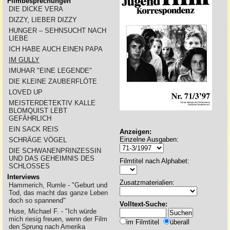
Filmbesprechungen
DIE DICKE VERA
DIZZY, LIEBER DIZZY
HUNGER – SEHNSUCHT NACH
LIEBE
ICH HABE AUCH EINEN PAPA
IM GULLY
IMUHAR "EINE LEGENDE"
DIE KLEINE ZAUBERFLÖTE
LOVED UP
MEISTERDETEKTIV KALLE
BLOMQUIST LEBT
GEFÄHRLICH
EIN SACK REIS
Anzeigen:
Einzelne Ausgaben:
SCHRÄGE VÖGEL
DIE SCHWANENPRINZESSIN
UND DAS GEHEIMNIS DES
Filmtitel nach Alphabet:
SCHLOSSES
Interviews
Zusatzmaterialien:
Hammerich, Rumle - "Geburt und
Tod, das macht das ganze Leben
doch so spannend"
Volltext-Suche:
Huse, Michael F. - "Ich würde
mich riesig freuen, wenn der Film
im Filmtitel
überall
den Sprung nach Amerika