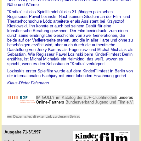
Nähe und Wärme.
"Kratka" ist das Spielfilmdebüt des 31-jährigen polnischen
Regisseurs Pawel Lozinski. Nach seinem Studium an der Film- und
Theaterhochschule Lódz arbeitete er als Assistent bei Krzysztof
Kieslowski. Ihn konnte er auch bei seinem Debüt für eine
künstlerische Beratung gewinnen. Der Film beeindruckt zum einen
durch seine eindringliche Geschichte von zwei Generationen, die
beide auf der Verliererseite stehen, und die in aller Härte und ohne zu
beschönigen erzählt wird, aber auch durch die authentische
Darstellung von Jerzy Kamas als Eugeniusz und Michal Michalak als
Sebastian. Wie Regisseur Pawel Lozinski beim KinderFilmfest Berlin
erzählte, ist Michal Michalak ein Heimkind, das weiß, wovon es
spricht, wenn es den Sebastian in "Kratka" verkörpert.
Lozinskis erster Spielfilm wurde auf dem KinderFilmfest in Berlin von
der internationalen Fachjury mit einer lobenden Erwähnung geehrt.
Klaus-Dieter Felsmann
IM GULLY im Katalog der BJF-Clubfilmothek
unseres
Online-Partners
Bundesverband Jugend und Film e.V.
Dauerhafter, direkter Link zu diesem Beitrag
Ausgabe 71-3/1997