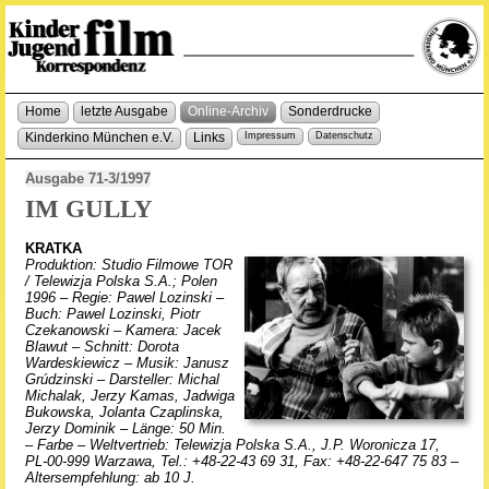
Home
letzte Ausgabe
Online-Archiv
Sonderdrucke
Kinderkino München e.V.
Links
Impressum
Datenschutz
Ausgabe 71-3/1997
IM GULLY
KRATKA
Produktion: Studio Filmowe TOR
/ Telewizja Polska S.A.; Polen
1996 – Regie: Pawel Lozinski –
Buch: Pawel Lozinski, Piotr
Czekanowski – Kamera: Jacek
Blawut – Schnitt: Dorota
Wardeskiewicz – Musik: Janusz
Grúdzinski – Darsteller: Michal
Michalak, Jerzy Kamas, Jadwiga
Bukowska, Jolanta Czaplinska,
Jerzy Dominik – Länge: 50 Min.
– Farbe – Weltvertrieb: Telewizja Polska S.A., J.P. Woronicza 17,
PL-00-999 Warzawa, Tel.: +48-22-43 69 31, Fax: +48-22-647 75 83 –
Altersempfehlung: ab 10 J.