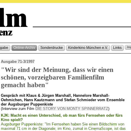
sgabe
Online-Archiv
Sonderdrucke
Kinderkino München e.V.
Links
Im
Ausgabe 71-3/1997
"Wir sind der Meinung, dass wir einen
schönen, vorzeigbaren Familienfilm
gemacht haben"
Gespräch mit Klaus & Jürgen Marshall, Hannelore Marshall-
Oehmichen, Hans Kautzmann und Stefan Schmieder vom Ensemble
der Augsburger Puppenkiste
(Interview zum Film
DIE STORY VON MONTY SPINNERRATZ
)
KJK: Macht es einen Unterschied, ob man fürs Fernsehen oder fürs
Kino spielt?
Augsburger Puppenkiste: "Im Fernsehen haben Sie einen Bildschirm von
maximal 71 cm in der Diagonale; im Kino, zumal in CinemaScope, ist das