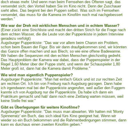
doch etwas mehr. Und wenn man beim Fernsehen des Öfteren sagt, das
versendet sich; den Vorteil haben Sie im Kino nicht. Denn der Zuschauer
sieht alles. Das beginnt bei den Puppen selbst. Was sich im Fernsehen
versendet, das muss für die Kamera im Kinofilm noch mal nachgebessert
werden."
Wie war der Dreh mit wirklichen Menschen und in echtem Wasser?
(Einer zückt eine Strichliste und macht den dritten Strich für die Frage nach
dem echten Wasser, die die Leute von der Puppenkiste in jedem Interview
geradezu verfolgt)
Augsburger Puppenkiste: "Das war vor allem beim Charon ein Problem,
schon beim Bauen der Figur. Bis wir dann draufgekommen sind, wir könnten
das Ganze offen machen und aus Blech; so wie eine offene Badewanne.
Wir haben die Sequenzen mit den echten Menschen gleichzeitig gedreht.
Das Hauptproblem der Kamera war dabei, dass der Puppenspieler in der
Regel 1,60 Meter über der Puppe steht, und wenn der Schauspieler 1,80
Meter groß ist, dann hat die Kamera damit Probleme."
Wie wird man eigentlich Puppenspieler?
Augsburger Puppenkiste: "Man hat einfach Glück und ist zur rechten Zeit
am rechten Ort. Ich bin von Freiburg nach Augsburg gezogen. Dann habe
ich irgendwann mal bei der Puppenkiste angerufen, weil außer den Fuggern
kannte ich von Augsburg nur die Puppenkiste. Da habe ich dann ein
Praktikum gemacht und hab' dann noch eine Zeitlang warten müssen, weil
keine Stelle frei war."
Gibt es Überlegungen für weitere Kinofilme?
Augsburger Puppenkiste: "Das muss man abwarten. Wir hatten mit 'Monty
Spinnerratz' ein Buch, das sich ideal fürs Kino geeignet hat. Wenn wir
wieder so ein Buch bekommen und die Rahmenbedingungen stimmen, dann
kann es durchaus einen zweiten Kinofilm geben."