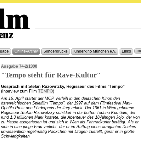
sgabe
Online-Archiv
Sonderdrucke
Kinderkino München e.V.
Links
Im
Ausgabe 74-2/1998
"Tempo steht für Rave-Kultur"
Gespräch mit Stefan Ruzowitzky, Regisseur des Films "Tempo"
(Interview zum Film
TEMPO
)
Am 16. April startet der MOP Verleih in den deutschen Kinos den
österreichischen Spielfilm "Tempo", der 1997 auf dem Filmfestival Max-
Ophüls-Preis den Förderpreis der Jury erhielt. Der 1961 in Wien geborene
Regisseur Stefan Ruzowitzky schildert in der flotten Techno-Komödie, die
rund 1,3 Millionen Mark kostete, die Abenteuer des 18-jährigen Jojo, der von
zu Hause ausgerissen ist und sich in Wien als Fahrradkurier betätigt. Als er
sich in eine junge Frau verliebt, der er im Auftrag eines arroganten Dealers
unwissentlich regelmäßig Päckchen mit Drogen zustellt, gerät er in große
Schwierigkeiten.