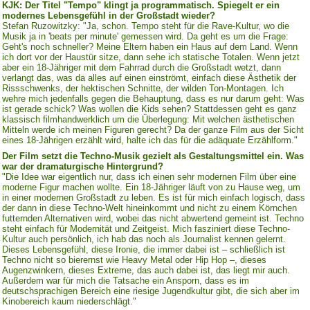
KJK: Der Titel "Tempo" klingt ja programmatisch. Spiegelt er ein
modernes Lebensgefühl in der Großstadt wieder?
Stefan Ruzowitzky: "Ja, schon. Tempo steht für die Rave-Kultur, wo die
Musik ja in 'beats per minute' gemessen wird. Da geht es um die Frage:
Geht's noch schneller? Meine Eltern haben ein Haus auf dem Land. Wenn
ich dort vor der Haustür sitze, dann sehe ich statische Totalen. Wenn jetzt
aber ein 18-Jähriger mit dem Fahrrad durch die Großstadt wetzt, dann
verlangt das, was da alles auf einen einströmt, einfach diese Ästhetik der
Rissschwenks, der hektischen Schnitte, der wilden Ton-Montagen. Ich
wehre mich jedenfalls gegen die Behauptung, dass es nur darum geht: Was
ist gerade schick? Was wollen die Kids sehen? Stattdessen geht es ganz
klassisch filmhandwerklich um die Überlegung: Mit welchen ästhetischen
Mitteln werde ich meinen Figuren gerecht? Da der ganze Film aus der Sicht
eines 18-Jährigen erzählt wird, halte ich das für die adäquate Erzählform."
Der Film setzt die Techno-Musik gezielt als Gestaltungsmittel ein. Was
war der dramaturgische Hintergrund?
"Die Idee war eigentlich nur, dass ich einen sehr modernen Film über eine
moderne Figur machen wollte. Ein 18-Jähriger läuft von zu Hause weg, um
in einer modernen Großstadt zu leben. Es ist für mich einfach logisch, dass
der dann in diese Techno-Welt hineinkommt und nicht zu einem Körnchen
futternden Alternativen wird, wobei das nicht abwertend gemeint ist. Techno
steht einfach für Modernität und Zeitgeist. Mich fasziniert diese Techno-
Kultur auch persönlich, ich hab das noch als Journalist kennen gelernt.
Dieses Lebensgefühl, diese Ironie, die immer dabei ist – schließlich ist
Techno nicht so bierernst wie Heavy Metal oder Hip Hop –, dieses
Augenzwinkern, dieses Extreme, das auch dabei ist, das liegt mir auch.
Außerdem war für mich die Tatsache ein Ansporn, dass es im
deutschsprachigen Bereich eine riesige Jugendkultur gibt, die sich aber im
Kinobereich kaum niederschlägt."