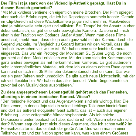
Der Film ist ja stark von der Videoclip-Ästhetik geprägt. Hast Du in
diesem Bereich gearbeitet?
"Mit Musikvideos verdiene ich eigentlich meine Brötchen. Der Film spiegelt
aber auch die Erfahrungen, die ich bei Reportagen sammeln konnte. Gerade
im Clip-Bereich ist diese Wackelkamera ja gar nicht mehr in, Musikvideos
sind ja mittlerweile sehr glatt und stilisiert. Bei 'Tempo' ist der Ansatz ja eher
dokumentarisch, es gibt eine sehr bewegliche Kamera. Da sehe ich mich
eher in der Tradition von Godards 'Außer Atem'. Wenn man diese Filme
anschaut, merkt man, dass die ja auch ganz wild mit der Kamera durch die
Gegend wackeln. Im Vergleich zu Godard hatten wir den Vorteil, dass die
Technik inzwischen viel weiter ist. Wir haben eine sehr leichte Kamera
eingesetzt. Das war ein Prototyp der Moviecam SL (Super Light), die noch
gar nicht auf dem Markt erhältlich war. Mit der kann sich der Kameramann
ganz anders bewegen als mit herkömmlichen Kameras. Es gibt außerdem
sehr lichtempfindliches Material, mit dem ich zu einem echten Rave gehen
kann und einfach mit 35 Millimeter dokumentarisch drehen kann. Das war
vor ein paar Jahren noch unmöglich. Es gibt auch neue Lichttechnik, mit der
ich viel flexibler bin. Wir haben das alles benutzt. Viele Dinge konnte ich
zuvor bei den Musikvideos ausprobieren."
Zu dem angesprochenen Lebensgefühl gehört auch das Fernsehen,
allerdings in einem ironischen Kontext. Wieso?
"Der ironische Kontext und das Augenzwinkern sind mir wichtig, klar. Die
Filmszenen, in denen Jojo sich in seine Lieblings-Talkshow hineinträumt
und dort als äußerst eloquenter Gast auftritt, das ist – auch aus eigener
Erfahrung – eine zeitgemäße Allmachtsphantasie. Als ich solche
Diskussionsrunden beobachtet habe, dachte ich oft: Warum sitze ich nicht
dort? Warum sagt der jetzt nicht dieses Argument, das ich schon weiß? Im
Fernsehzeitalter ist das einfach der große Altar. Und wenn man in einer
Talkshow sitzt und zur Nation sprechen kann, was kann einem Größeres