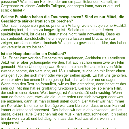
passieren? Was ist ein Politiker, der um ein paar Sekunden kämpft, im
Gegensatz zu einem Arabella-Talkgast, der sagen kann, was er gut und
schick findet?"
Welche Funktion haben die Traumsequenzen? Sind es nur Mittel, die
Geschichte stärker ironisch zu brechen?
"Die Traumsequenzen gibt es ja nur am Anfang, wo sich Jojo seine Realität
zurechtspinnt, die ihm zu langweilig ist. Sobald es in seinem Leben
spektakulär wird, ist dieses Blutrünstige nicht mehr notwendig. Dass es
sich anbietet, Zerstückelte herumliegen zu lassen und Blutlachen zu
zeigen, um daraus etwas Ironisch-Witziges zu gewinnen, ist klar, das haben
wir versucht auszubeuten."
Ist der Hauptdarsteller ein Debütant?
"Ja. Er hat kurz vor den Dreharbeiten angefangen, Architektur zu studieren.
Jetzt will er aber Schauspieler werden, hat auch schon einen zweiten Film
gemacht. Meine Überlegung war: Bevor ich einen Schauspieler von Mitte
zwanzig nehme, der versucht, auf 18 zu mimen, suche ich mir lieber einen
witzigen Typ, der sich mehr oder weniger selber spielt. Es hat uns geholfen,
wenn er etwa bei einem Dialog gesagt hat, das würde er nie so sagen.
Wenn man den Text so formuliert, wie es ihm entspricht, dann bringt er das
sehr gut. Mit ihm hat es großartig funktioniert. Gerade bei so einem Film,
der sich in einer Szene-Welt bewegt, ist Authentizität sehr wichtig. Wenn
man da falsch liegt, etwa wie die Leute reden und sich bewegen oder was
sie anziehen, dann ist man schnell unten durch. Der Xaver war halt immer
ein Korrektiv. Einer seiner Beiträge war zum Beispiel, dass er sein Fahrrad
immer quietschend abbremst. Das haben wir natürlich verwendet, weil es
passt, dieses laute Qietschen mit der Musik hart abzuschneiden. Ich selbst
bin da wohl zu alt und behäbig, ich lass das Rad ausrollen, wenn ich
stoppen will."