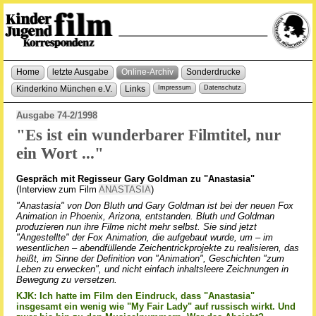
Home
letzte Ausgabe
Online-Archiv
Sonderdrucke
Kinderkino München e.V.
Links
Impressum
Datenschutz
Ausgabe 74-2/1998
"Es ist ein wunderbarer Filmtitel, nur
ein Wort ..."
Gespräch mit Regisseur Gary Goldman zu "Anastasia"
(Interview zum Film
ANASTASIA
)
"Anastasia" von Don Bluth und Gary Goldman ist bei der neuen Fox
Animation in Phoenix, Arizona, entstanden. Bluth und Goldman
produzieren nun ihre Filme nicht mehr selbst. Sie sind jetzt
"Angestellte" der Fox Animation, die aufgebaut wurde, um – im
wesentlichen – abendfüllende Zeichentrickprojekte zu realisieren, das
heißt, im Sinne der Definition von "Animation", Geschichten "zum
Leben zu erwecken", und nicht einfach inhaltsleere Zeichnungen in
Bewegung zu versetzen.
KJK: Ich hatte im Film den Eindruck, dass "Anastasia"
insgesamt ein wenig wie "My Fair Lady" auf russisch wirkt. Und