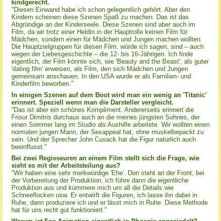
kindgerecht.
"Diesen Einwand habe ich schon gelegentlich gehört. Aber den
Kindern scheinen diese Szenen Spaß zu machen. Das ist das
Abgründige an der Kinderseele. Diese Szenen sind aber auch im
Film, da wir trotz einer Heldin in der Hauptrolle keinen Film für
Mädchen, sondern einen für Mädchen und Jungen machen wollten.
Die Hauptzielgruppen für diesen Film, würde ich sagen, sind – auch
wegen der Liebesgeschichte – die 12- bis 16-Jährigen. Ich finde
eigentlich, der Film könnte sich, wie 'Beauty and the Beast', als guter
'dating film' erweisen, als Film, den sich Mädchen und Jungen
gemeinsam anschauen. In den USA wurde er als Familien- und
Kinderfilm beworben."
In einigen Szenen auf dem Boot wird man ein wenig an 'Titanic'
erinnert. Speziell wenn man die Darsteller vergleicht.
"Das ist aber ein schönes Kompliment. Andererseits erinnert die
Frisur Dimitris durchaus auch an die meines jüngsten Sohnes, der
einen Sommer lang im Studio als Aushilfe arbeitete. Wir wollten einen
normalen jungen Mann, der Sexappeal hat, ohne muskelbepackt zu
sein. Und der Sprecher John Cusack hat die Figur natürlich auch
beeinflusst."
Bei zwei Regisseuren an einem Film stellt sich die Frage, wie
sieht es mit der Arbeitsteilung aus?
"Wir haben eine sehr merkwürdige 'Ehe'. Don steht an der Front, bei
der Vorbereitung der Produktion, ich führe dann die eigentliche
Produktion aus und kümmere mich um all die Details wie
Schneeflocken usw. Er entwirft die Figuren, ich lasse ihn dabei in
Ruhe, dann produziere ich und er lässt mich in Ruhe. Diese Methode
hat für uns recht gut funktioniert."