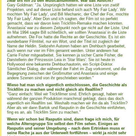
zwar bis hin zu den Musicalnummern. War das Absicht?
Gary Goldman: "Ja. Ursprünglich hatten wir eine Liste von zwölf
Projekten, und auf dieser Liste befand sich auch 'My Fair Lady'.
Wir
mochten 'My Fair Lady', und Bill Mechanic, der Chef der Fox, mochte
'My Fair Lady'. Aber Don und ich sagten, der Film ist so perfekt
gemacht, dass wir davon kein Trickfilm-Remake machen könnten.
'Anastasia' war zu diesem Zeitpunkt noch gar nicht auf der Liste. Und
im Mai 1994 sagte Bill schließlich, wir sollten 'Anastasia' in die Liste
aufnehmen. Die Fox hatte die Rechte an der Geschichte. Es ist ein
wunderbarer Filmtitel, nur ein Wort, und der Titel ist zugleich der
Name der Heldin. Siebzehn Autoren haben am Drehbuch gearbeitet,
auch wenn nur vier im Film genannt werden. Unter anderem hat
Carrie Fisher mitgearbeitet. Sie kennen ja sicher Carrie Fisher, die
Darstellerin der Prinzessin Leia in 'Star Wars'. Sie ist heute in
Hollywood eine bekannte Drehbuchautorin, ein Script-Doktor.
Sämtlicher Dialog, der während der Fahrt im Zug vorkommt, und die
Begegnung zwischen der Großmutter und Anastasia und einige
andere Szenen sind von ihr geschrieben worden."
Wieso hat man sich eigentlich entschlossen, die Geschichte als
Trickfilm zu machen und nicht gleich als Realfilm?
"Ganz einfach: Weil wir Trickfilmer sind. Ehrlich gesagt, haben wir
während der ganzen Produktion manchmal geklagt, dass das doch
eigentlich ein Realfilm sei. Weshalb machen wir ihn da als Trickfilm?
Aber als wir dann Bartok und Rasputin in die Geschichte einführten,
fing es an, als Trickfilm Sinn zu machen."
Wenn wir schon bei Rasputin sind, dann frage ich mich, für
welche Altersgruppe Sie selbst den Film sehen. Einiges an
Rasputin und seiner Umgebung – nach dem Ertrinken muss er
seine Rache ja aus der Unterwelt fortführen – wirkt ja nicht sehr