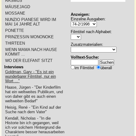
RASMUS
MÄUSEJAGD
MOSSANE
Anzeigen:
Einzelne Ausgaben:
NUNZIO PIANESE WIRD IM
MAI 14 JAHRE ALT
PONETTE
Filmtitel nach Alphabet:
PRINZESSIN MONONOKE
THIRTEEN
Zusatzmaterialien:
WENN MAMA NACH HAUSE
KOMMT ...
Volltext-Suche:
WO DER ELEFANT SITZT
Interviews
im Filmtitel
überall
Goldman, Gary - "Es ist ein
wunderbarer Filmtitel, nur ein
Wort ..."
Haase, Jürgen - "Der Kinderfilm
hat ein weltweites Publikum, und
von daher gibt es auch einen
weltweiten Bedarf"
Heisig, René - "Ein Kind auf der
Suche nach dem Vater"
Kendall, Nicholas - "In die
Historie bin ich gegangen, weil
ich vor solchem Hintergrund die
Charaktere besser herausarbeiten