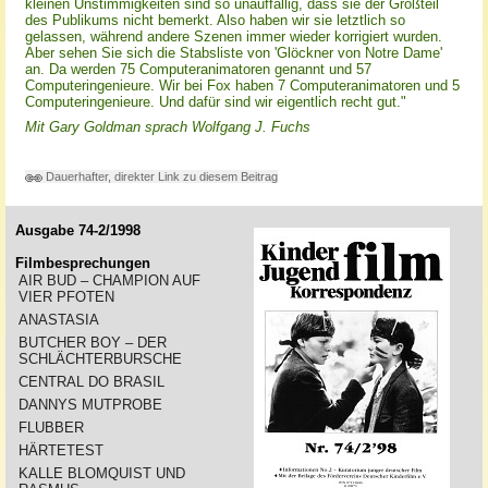
kleinen Unstimmigkeiten sind so unauffällig, dass sie der Großteil
des Publikums nicht bemerkt. Also haben wir sie letztlich so
gelassen, während andere Szenen immer wieder korrigiert wurden.
Aber sehen Sie sich die Stabsliste von 'Glöckner von Notre Dame'
an. Da werden 75 Computeranimatoren genannt und 57
Computeringenieure. Wir bei Fox haben 7 Computeranimatoren und 5
Computeringenieure. Und dafür sind wir eigentlich recht gut."
Mit Gary Goldman sprach Wolfgang J. Fuchs
Dauerhafter, direkter Link zu diesem Beitrag
Ausgabe 74-2/1998
Filmbesprechungen
AIR BUD – CHAMPION AUF
VIER PFOTEN
ANASTASIA
BUTCHER BOY – DER
SCHLÄCHTERBURSCHE
CENTRAL DO BRASIL
DANNYS MUTPROBE
FLUBBER
HÄRTETEST
KALLE BLOMQUIST UND