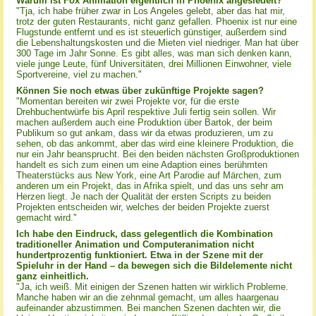
Warum ist Fox Animation eigentlich in Phoenix angesiedelt?
"Tja, ich habe früher zwar in Los Angeles gelebt, aber das hat mir,
trotz der guten Restaurants, nicht ganz gefallen. Phoenix ist nur eine
Flugstunde entfernt und es ist steuerlich günstiger, außerdem sind
die Lebenshaltungskosten und die Mieten viel niedriger. Man hat über
300 Tage im Jahr Sonne. Es gibt alles, was man sich denken kann,
viele junge Leute, fünf Universitäten, drei Millionen Einwohner, viele
Sportvereine, viel zu machen."
Können Sie noch etwas über zukünftige Projekte sagen?
"Momentan bereiten wir zwei Projekte vor, für die erste
Drehbuchentwürfe bis April respektive Juli fertig sein sollen. Wir
machen außerdem auch eine Produktion über Bartok, der beim
Publikum so gut ankam, dass wir da etwas produzieren, um zu
sehen, ob das ankommt, aber das wird eine kleinere Produktion, die
nur ein Jahr beansprucht. Bei den beiden nächsten Großproduktionen
handelt es sich zum einen um eine Adaption eines berühmten
Theaterstücks aus New York, eine Art Parodie auf Märchen, zum
anderen um ein Projekt, das in Afrika spielt, und das uns sehr am
Herzen liegt. Je nach der Qualität der ersten Scripts zu beiden
Projekten entscheiden wir, welches der beiden Projekte zuerst
gemacht wird."
Ich habe den Eindruck, dass gelegentlich die Kombination
traditioneller Animation und Computeranimation nicht
hundertprozentig funktioniert. Etwa in der Szene mit der
Spieluhr in der Hand – da bewegen sich die Bildelemente nicht
ganz einheitlich.
"Ja, ich weiß. Mit einigen der Szenen hatten wir wirklich Probleme.
Manche haben wir an die zehnmal gemacht, um alles haargenau
aufeinander abzustimmen. Bei manchen Szenen dachten wir, die