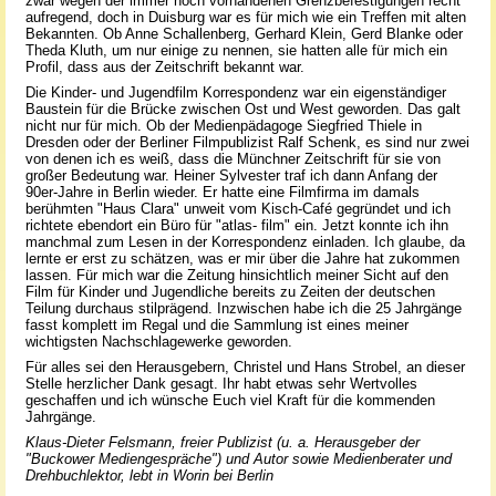
zwar wegen der immer noch vorhandenen Grenzbefestigungen recht
aufregend, doch in Duisburg war es für mich wie ein Treffen mit alten
Bekannten. Ob Anne Schallenberg, Gerhard Klein, Gerd Blanke oder
Theda Kluth, um nur einige zu nennen, sie hatten alle für mich ein
Profil, dass aus der Zeitschrift bekannt war.
Die Kinder- und Jugendfilm Korrespondenz war ein eigenständiger
Baustein für die Brücke zwischen Ost und West geworden. Das galt
nicht nur für mich. Ob der Medienpädagoge Siegfried Thiele in
Dresden oder der Berliner Filmpublizist Ralf Schenk, es sind nur zwei
von denen ich es weiß, dass die Münchner Zeitschrift für sie von
großer Bedeutung war. Heiner Sylvester traf ich dann Anfang der
90er-Jahre in Berlin wieder. Er hatte eine Filmfirma im damals
berühmten "Haus Clara" unweit vom Kisch-Café gegründet und ich
richtete ebendort ein Büro für "atlas- film" ein. Jetzt konnte ich ihn
manchmal zum Lesen in der Korrespondenz einladen. Ich glaube, da
lernte er erst zu schätzen, was er mir über die Jahre hat zukommen
lassen. Für mich war die Zeitung hinsichtlich meiner Sicht auf den
Film für Kinder und Jugendliche bereits zu Zeiten der deutschen
Teilung durchaus stilprägend. Inzwischen habe ich die 25 Jahrgänge
fasst komplett im Regal und die Sammlung ist eines meiner
wichtigsten Nachschlagewerke geworden.
Für alles sei den Herausgebern, Christel und Hans Strobel, an dieser
Stelle herzlicher Dank gesagt. Ihr habt etwas sehr Wertvolles
geschaffen und ich wünsche Euch viel Kraft für die kommenden
Jahrgänge.
Klaus-Dieter Felsmann, freier Publizist (u. a. Herausgeber der
"Buckower Mediengespräche") und Autor sowie Medienberater und
Drehbuchlektor, lebt in Worin bei Berlin