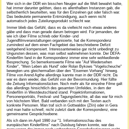
Wer sich in der DDR ein bisschen Neugier auf die Welt bewahrt hatte,
hat immer darunter gelitten, dass es allenthalben Instanzen gab, die
selbstherrlich beurteilten, was für den Einzelnen gut oder falsch war.
Das bedeutete permanente Entmündigung, auch wenn nicht
automatisch jedes Zuteilungsprodukt schlecht war.
Immer blieb das Gefühl, dass es da vielleicht noch etwas anderes
gäbe und dass man gerade darum betrogen wird. Für jemanden, der
wie ich über Filme schrieb oder Kinder- und
Jugendfilmveranstaltungen organisierte, hat die Korrespondenz
zumindest auf dem einen Fachgebiet das beschriebene Defizit
weitgehend kompensiert. Interessanterweise gar nicht unbedingt zu
Ungunsten dessen, was man selbst wahrnehmen konnte. Der DEFA-
Kinderfilm fand in der Korrespondenz immer eine sehr wohlwollende
Besprechung. So bemerkenswerte Filme wie "Auf Wiedersehen
Kinder", "Mein Leben als Hund" oder Rolan Bykows "Vogelscheuche"
bewegten uns gleichermaßen über den "Eisernen Vorhang" hinweg.
Filme von Arend Agthe allerdings kannte man in der DDR nicht. Da
war es dann wieder, das Gefühl von der Bevormundung. Hier füllte
die Zeitung Informationslücken. Noch mehr als für einzelne Filme galt
das allerdings hinsichtlich des gesamten Umfeldes, in dem der
Kinderfilm in Westdeutschland stand. Projektinformationen,
Personenporträts, Festival- und Tagungsberichte, all das war für mich
von höchstem Wert. Bald verbanden sich mit den Texten auch
konkrete Personen. Man traf sich in Gottwaldov (Zlín) oder in Gera
und man hatte schnell, nicht zuletzt dank der Korrespondenz, eine
gemeinsame Gesprächsebene.
Als ich dann im April 1990 zur "1. Informationsschau des
europäischen Kinderfilms" nach Duisburg fahren konnte, war das