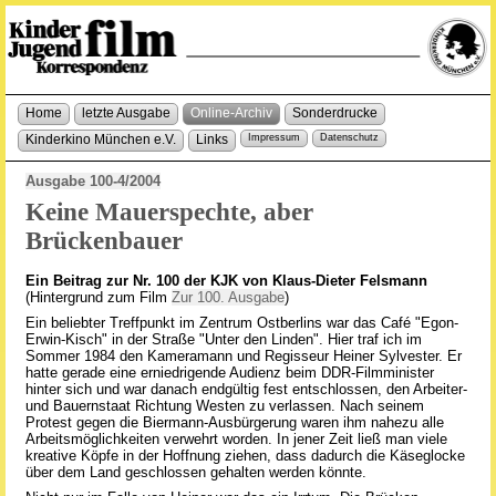
Home
letzte Ausgabe
Online-Archiv
Sonderdrucke
Kinderkino München e.V.
Links
Impressum
Datenschutz
Ausgabe 100-4/2004
Keine Mauerspechte, aber
Brückenbauer
Ein Beitrag zur Nr. 100 der KJK von Klaus-Dieter Felsmann
(Hintergrund zum Film
Zur 100. Ausgabe
)
Ein beliebter Treffpunkt im Zentrum Ostberlins war das Café "Egon-
Erwin-Kisch" in der Straße "Unter den Linden". Hier traf ich im
Sommer 1984 den Kameramann und Regisseur Heiner Sylvester. Er
hatte gerade eine erniedrigende Audienz beim DDR-Filmminister
hinter sich und war danach endgültig fest entschlossen, den Arbeiter-
und Bauernstaat Richtung Westen zu verlassen. Nach seinem
Protest gegen die Biermann-Ausbürgerung waren ihm nahezu alle
Arbeitsmöglichkeiten verwehrt worden. In jener Zeit ließ man viele
kreative Köpfe in der Hoffnung ziehen, dass dadurch die Käseglocke
über dem Land geschlossen gehalten werden könnte.