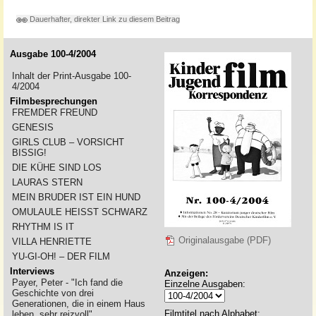
Dauerhafter, direkter Link zu diesem Beitrag
Ausgabe 100-4/2004
Inhalt der Print-Ausgabe 100-
4/2004
Filmbesprechungen
FREMDER FREUND
GENESIS
GIRLS CLUB – VORSICHT
BISSIG!
DIE KÜHE SIND LOS
LAURAS STERN
MEIN BRUDER IST EIN HUND
OMULAULE HEISST SCHWARZ
RHYTHM IS IT
Originalausgabe (PDF)
VILLA HENRIETTE
YU-GI-OH! – DER FILM
Interviews
Anzeigen:
Payer, Peter - "Ich fand die
Einzelne Ausgaben:
Geschichte von drei
Generationen, die in einem Haus
Filmtitel nach Alphabet:
leben, sehr reizvoll"