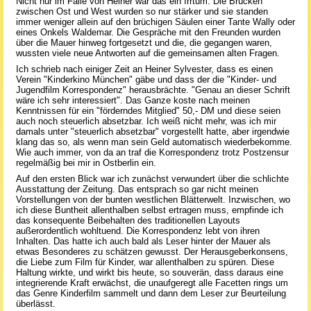
Nicht nur im Falle von Heiner war das ein Irrtum. Die Brücken
zwischen Ost und West wurden so nur stärker und sie standen
immer weniger allein auf den brüchigen Säulen einer Tante Wally oder
eines Onkels Waldemar. Die Gespräche mit den Freunden wurden
über die Mauer hinweg fortgesetzt und die, die gegangen waren,
wussten viele neue Antworten auf die gemeinsamen alten Fragen.
Ich schrieb nach einiger Zeit an Heiner Sylvester, dass es einen
Verein "Kinderkino München" gäbe und dass der die "Kinder- und
Jugendfilm Korrespondenz" herausbrächte. "Genau an dieser Schrift
wäre ich sehr interessiert". Das Ganze koste nach meinen
Kenntnissen für ein "förderndes Mitglied" 50,- DM und diese seien
auch noch steuerlich absetzbar. Ich weiß nicht mehr, was ich mir
damals unter "steuerlich absetzbar" vorgestellt hatte, aber irgendwie
klang das so, als wenn man sein Geld automatisch wiederbekomme.
Wie auch immer, von da an traf die Korrespondenz trotz Postzensur
regelmäßig bei mir in Ostberlin ein.
Auf den ersten Blick war ich zunächst verwundert über die schlichte
Ausstattung der Zeitung. Das entsprach so gar nicht meinen
Vorstellungen von der bunten westlichen Blätterwelt. Inzwischen, wo
ich diese Buntheit allenthalben selbst ertragen muss, empfinde ich
das konsequente Beibehalten des traditionellen Layouts
außerordentlich wohltuend. Die Korrespondenz lebt von ihren
Inhalten. Das hatte ich auch bald als Leser hinter der Mauer als
etwas Besonderes zu schätzen gewusst. Der Herausgeberkonsens,
die Liebe zum Film für Kinder, war allenthalben zu spüren. Diese
Haltung wirkte, und wirkt bis heute, so souverän, dass daraus eine
integrierende Kraft erwächst, die unaufgeregt alle Facetten rings um
das Genre Kinderfilm sammelt und dann dem Leser zur Beurteilung
überlässt.