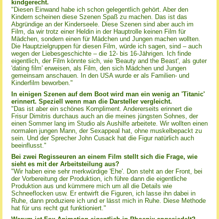
kindgerecht.
"Diesen Einwand habe ich schon gelegentlich gehört. Aber den
Kindern scheinen diese Szenen Spaß zu machen. Das ist das
Abgründige an der Kinderseele. Diese Szenen sind aber auch im
Film, da wir trotz einer Heldin in der Hauptrolle keinen Film für
Mädchen, sondern einen für Mädchen und Jungen machen wollten.
Die Hauptzielgruppen für diesen Film, würde ich sagen, sind – auch
wegen der Liebesgeschichte – die 12- bis 16-Jährigen. Ich finde
eigentlich, der Film könnte sich, wie 'Beauty and the Beast', als guter
'dating film' erweisen, als Film, den sich Mädchen und Jungen
gemeinsam anschauen. In den USA wurde er als Familien- und
Kinderfilm beworben."
In einigen Szenen auf dem Boot wird man ein wenig an 'Titanic'
erinnert. Speziell wenn man die Darsteller vergleicht.
"Das ist aber ein schönes Kompliment. Andererseits erinnert die
Frisur Dimitris durchaus auch an die meines jüngsten Sohnes, der
einen Sommer lang im Studio als Aushilfe arbeitete. Wir wollten einen
normalen jungen Mann, der Sexappeal hat, ohne muskelbepackt zu
sein. Und der Sprecher John Cusack hat die Figur natürlich auch
beeinflusst."
Bei zwei Regisseuren an einem Film stellt sich die Frage, wie
sieht es mit der Arbeitsteilung aus?
"Wir haben eine sehr merkwürdige 'Ehe'. Don steht an der Front, bei
der Vorbereitung der Produktion, ich führe dann die eigentliche
Produktion aus und kümmere mich um all die Details wie
Schneeflocken usw. Er entwirft die Figuren, ich lasse ihn dabei in
Ruhe, dann produziere ich und er lässt mich in Ruhe. Diese Methode
hat für uns recht gut funktioniert."