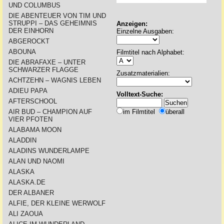
UND COLUMBUS
DIE ABENTEUER VON TIM UND
STRUPPI – DAS GEHEIMNIS
Anzeigen:
DER EINHORN
Einzelne Ausgaben:
ABGEROCKT
ABOUNA
Filmtitel nach Alphabet:
DIE ABRAFAXE – UNTER
SCHWARZER FLAGGE
Zusatzmaterialien:
ACHTZEHN – WAGNIS LEBEN
ADIEU PAPA
Volltext-Suche:
AFTERSCHOOL
AIR BUD – CHAMPION AUF
im Filmtitel
überall
VIER PFOTEN
ALABAMA MOON
ALADDIN
ALADINS WUNDERLAMPE
ALAN UND NAOMI
ALASKA
ALASKA.DE
DER ALBANER
ALFIE, DER KLEINE WERWOLF
ALI ZAOUA