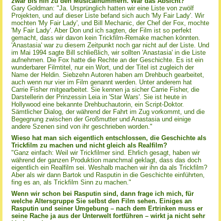
zwar bis hin zu den Musicalnummern. War das Absicht?
Gary Goldman: "Ja. Ursprünglich hatten wir eine Liste von zwölf
Projekten, und auf dieser Liste befand sich auch 'My Fair Lady'.
Wir
mochten 'My Fair Lady', und Bill Mechanic, der Chef der Fox, mochte
'My Fair Lady'. Aber Don und ich sagten, der Film ist so perfekt
gemacht, dass wir davon kein Trickfilm-Remake machen könnten.
'Anastasia' war zu diesem Zeitpunkt noch gar nicht auf der Liste. Und
im Mai 1994 sagte Bill schließlich, wir sollten 'Anastasia' in die Liste
aufnehmen. Die Fox hatte die Rechte an der Geschichte. Es ist ein
wunderbarer Filmtitel, nur ein Wort, und der Titel ist zugleich der
Name der Heldin. Siebzehn Autoren haben am Drehbuch gearbeitet,
auch wenn nur vier im Film genannt werden. Unter anderem hat
Carrie Fisher mitgearbeitet. Sie kennen ja sicher Carrie Fisher, die
Darstellerin der Prinzessin Leia in 'Star Wars'. Sie ist heute in
Hollywood eine bekannte Drehbuchautorin, ein Script-Doktor.
Sämtlicher Dialog, der während der Fahrt im Zug vorkommt, und die
Begegnung zwischen der Großmutter und Anastasia und einige
andere Szenen sind von ihr geschrieben worden."
Wieso hat man sich eigentlich entschlossen, die Geschichte als
Trickfilm zu machen und nicht gleich als Realfilm?
"Ganz einfach: Weil wir Trickfilmer sind. Ehrlich gesagt, haben wir
während der ganzen Produktion manchmal geklagt, dass das doch
eigentlich ein Realfilm sei. Weshalb machen wir ihn da als Trickfilm?
Aber als wir dann Bartok und Rasputin in die Geschichte einführten,
fing es an, als Trickfilm Sinn zu machen."
Wenn wir schon bei Rasputin sind, dann frage ich mich, für
welche Altersgruppe Sie selbst den Film sehen. Einiges an
Rasputin und seiner Umgebung – nach dem Ertrinken muss er
seine Rache ja aus der Unterwelt fortführen – wirkt ja nicht sehr