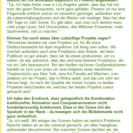
Warum ist Fox Animation eigentlich in Phoenix angesiedelt?
"Tja, ich habe früher zwar in Los Angeles gelebt, aber das hat mir,
trotz der guten Restaurants, nicht ganz gefallen. Phoenix ist nur eine
Flugstunde entfernt und es ist steuerlich günstiger, außerdem sind
die Lebenshaltungskosten und die Mieten viel niedriger. Man hat über
300 Tage im Jahr Sonne. Es gibt alles, was man sich denken kann,
viele junge Leute, fünf Universitäten, drei Millionen Einwohner, viele
Sportvereine, viel zu machen."
Können Sie noch etwas über zukünftige Projekte sagen?
"Momentan bereiten wir zwei Projekte vor, für die erste
Drehbuchentwürfe bis April respektive Juli fertig sein sollen. Wir
machen außerdem auch eine Produktion über Bartok, der beim
Publikum so gut ankam, dass wir da etwas produzieren, um zu
sehen, ob das ankommt, aber das wird eine kleinere Produktion, die
nur ein Jahr beansprucht. Bei den beiden nächsten Großproduktionen
handelt es sich zum einen um eine Adaption eines berühmten
Theaterstücks aus New York, eine Art Parodie auf Märchen, zum
anderen um ein Projekt, das in Afrika spielt, und das uns sehr am
Herzen liegt. Je nach der Qualität der ersten Scripts zu beiden
Projekten entscheiden wir, welches der beiden Projekte zuerst
gemacht wird."
Ich habe den Eindruck, dass gelegentlich die Kombination
traditioneller Animation und Computeranimation nicht
hundertprozentig funktioniert. Etwa in der Szene mit der
Spieluhr in der Hand – da bewegen sich die Bildelemente nicht
ganz einheitlich.
"Ja, ich weiß. Mit einigen der Szenen hatten wir wirklich Probleme.
Manche haben wir an die zehnmal gemacht, um alles haargenau
aufeinander abzustimmen. Bei manchen Szenen dachten wir, die