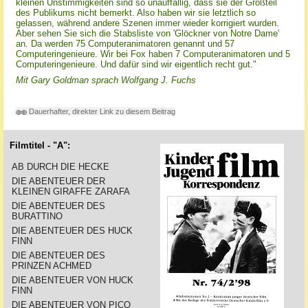
kleinen Unstimmigkeiten sind so unauffällig, dass sie der Großteil
des Publikums nicht bemerkt. Also haben wir sie letztlich so
gelassen, während andere Szenen immer wieder korrigiert wurden.
Aber sehen Sie sich die Stabsliste von 'Glöckner von Notre Dame'
an. Da werden 75 Computeranimatoren genannt und 57
Computeringenieure. Wir bei Fox haben 7 Computeranimatoren und 5
Computeringenieure. Und dafür sind wir eigentlich recht gut."
Mit Gary Goldman sprach Wolfgang J. Fuchs
Dauerhafter, direkter Link zu diesem Beitrag
Filmtitel - "A":
AB DURCH DIE HECKE
DIE ABENTEUER DER
KLEINEN GIRAFFE ZARAFA
DIE ABENTEUER DES
BURATTINO
DIE ABENTEUER DES HUCK
FINN
DIE ABENTEUER DES
PRINZEN ACHMED
DIE ABENTEUER VON HUCK
FINN
DIE ABENTEUER VON PICO