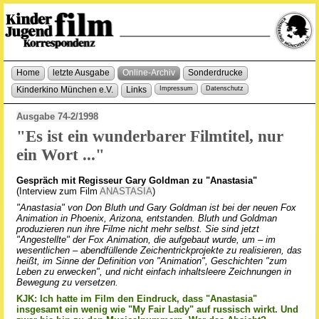
Home
letzte Ausgabe
Online-Archiv
Sonderdrucke
Kinderkino München e.V.
Links
Impressum
Datenschutz
Ausgabe 74-2/1998
"Es ist ein wunderbarer Filmtitel, nur
ein Wort ..."
Gespräch mit Regisseur Gary Goldman zu "Anastasia"
(Interview zum Film
ANASTASIA
)
"Anastasia" von Don Bluth und Gary Goldman ist bei der neuen Fox
Animation in Phoenix, Arizona, entstanden. Bluth und Goldman
produzieren nun ihre Filme nicht mehr selbst. Sie sind jetzt
"Angestellte" der Fox Animation, die aufgebaut wurde, um – im
wesentlichen – abendfüllende Zeichentrickprojekte zu realisieren, das
heißt, im Sinne der Definition von "Animation", Geschichten "zum
Leben zu erwecken", und nicht einfach inhaltsleere Zeichnungen in
Bewegung zu versetzen.
KJK: Ich hatte im Film den Eindruck, dass "Anastasia"
insgesamt ein wenig wie "My Fair Lady" auf russisch wirkt. Und