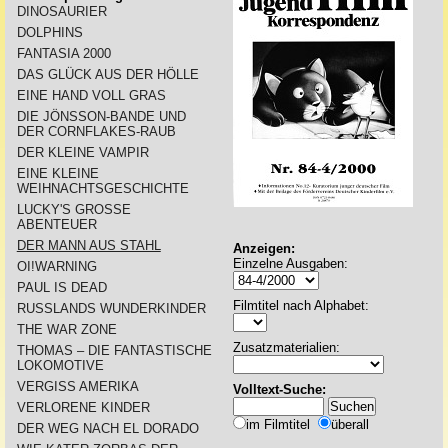
DINOSAURIER
DOLPHINS
FANTASIA 2000
DAS GLÜCK AUS DER HÖLLE
EINE HAND VOLL GRAS
DIE JÖNSSON-BANDE UND
DER CORNFLAKES-RAUB
DER KLEINE VAMPIR
EINE KLEINE
WEIHNACHTSGESCHICHTE
LUCKY'S GROSSE
ABENTEUER
DER MANN AUS STAHL
Anzeigen:
Einzelne Ausgaben:
OI!WARNING
PAUL IS DEAD
Filmtitel nach Alphabet:
RUSSLANDS WUNDERKINDER
THE WAR ZONE
Zusatzmaterialien:
THOMAS – DIE FANTASTISCHE
LOKOMOTIVE
VERGISS AMERIKA
Volltext-Suche:
VERLORENE KINDER
im Filmtitel
überall
DER WEG NACH EL DORADO