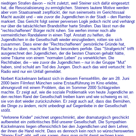
niedrigen Strafen davon – nicht zuletzt, weil Steiner sich dafür eingesetzt
hat, die Resozialisierung zu ermöglichen. Steiners lautere Motive werden
aber vom Staatsanwalt zerpflückt, der nun seinerseits im Gerichtssaal
Macht ausübt und – wie zuvor die Jugendlichen in der Stadt – den Rambo
markiert. Das Gericht folgt seiner perversen Logik jedoch nicht und verhängt
nur über die tatsächlichen Brandstifter harte Strafen. Das lässt nun die
"rechtschaffenen" Bürger nicht ruhen. Sie werfen immer noch alle
vermeintlichen Randalierer in einen Topf. Anstatt zu helfen, die
Jugendlichen in die Gesellschaft wieder einzugliedern, rotten sie sich
zusammen. Dass einer der "Rechtschaffenen" persönliche Gründe hat,
Rache zu üben, macht die Sache besonders perfide. Das "Strafgericht" trifft
ausgerechnet den Jugendlichen, der die besten Chancen gehabt hätte,
seine Träume von einem "normalen Leben" zu verwirklichen. Die
Rechthaber, die – wie zuvor die Jugendlichen – nur in der Gruppe "Mut"
haben, sind schuld am Tod des Jungen. Doch auch das wird vertuscht: Im
Radio wird nur ein Unfall gemeldet.
Norbert Kückelmann befasst sich in diesem Fernsehfilm, der am 28. Juni
2000 beim Filmfest München seine Erstaufführung im Kino erlebte,
ahnungsvoll mit einem Problem, das im Sommer 2000 Schlagzeilen
machte. Er zeigt auf, wie die soziale Problematik von heute Jugendliche an
den rechten Rand der Gesellschaft treiben kann und wie schwierig es ist,
sie von dort wieder zurückzuholen. Er zeigt auch auf, dass das Bemühen,
die Dinge zu ändern, nicht unbedingt auf Gegenliebe in der Gesellschaft
stößt.
"Verlorene Kinder" zeichnet ungeschminkt, aber dramaturgisch geschickt
aufbereitet ein zeitkritisches Bild unserer Gesellschaft. Die Sympathien
Kückelmanns liegen offensichtlich bei den Jugendlichen und dem Lehrer,
der ihnen die Hand reicht. Dass es dennoch kein noch so wünschenswertes
"Happy End" gibt, will uns sagen, dass man nicht damit rechnen kann,