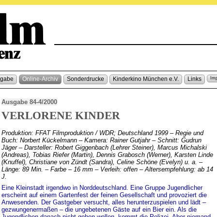
sgabe
Online-Archiv
Sonderdrucke
Kinderkino München e.V.
Links
Im
Ausgabe 84-4/2000
VERLORENE KINDER
Produktion: FFAT Filmproduktion / WDR; Deutschland 1999 – Regie und
Buch: Norbert Kückelmann – Kamera: Rainer Gutjahr – Schnitt: Gudrun
Jäger – Darsteller: Robert Giggenbach (Lehrer Steiner), Marcus Michalski
(Andreas), Tobias Riefer (Martin), Dennis Grabosch (Werner), Karsten Linde
(Knuffel), Christiane von Zündt (Sandra), Celine Schöne (Evelyn) u. a. –
Länge: 89 Min. – Farbe – 16 mm – Verleih: offen – Altersempfehlung: ab 14
J.
Eine Kleinstadt irgendwo in Norddeutschland. Eine Gruppe Jugendlicher
erscheint auf einem Gartenfest der feinen Gesellschaft und provoziert die
Anwesenden. Der Gastgeber versucht, alles herunterzuspielen und lädt –
gezwungenermaßen – die ungebetenen Gäste auf ein Bier ein. Als die
Jugendlichen danach nicht gehen wollen, kommt die Polizei. Aber niemand