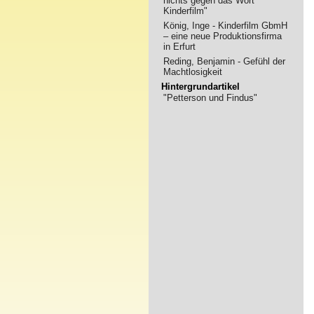
nichts gegen das Wort
Kinderfilm"
König, Inge - Kinderfilm GbmH
– eine neue Produktionsfirma
in Erfurt
Reding, Benjamin - Gefühl der
Machtlosigkeit
Hintergrundartikel
"Petterson und Findus"