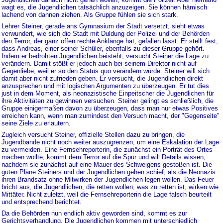
wagt es, die Jugendlichen tatsächlich anzuzeigen. Sie können hämisch
lachend von dannen ziehen. Als Gruppe fühlen sie sich stark.
Lehrer Steiner, gerade ans Gymnasium der Stadt versetzt, sieht etwas
verwundert, wie sich die Stadt mit Duldung der Polizei und der Behörden
den Terror, der ganz offen rechte Anklänge hat, gefallen lässt. Er stellt fest,
dass Andreas, einer seiner Schüler, ebenfalls zu dieser Gruppe gehört.
Indem er bedrohten Jugendlichen beisteht, versucht Steiner die Lage zu
verändern. Damit stößt er jedoch auch bei seinem Direktor nicht auf
Gegenliebe, weil er so den Status quo verändern würde. Steiner will sich
damit aber nicht zufrieden geben. Er versucht, die Jugendlichen direkt
anzusprechen und mit logischen Argumenten zu überzeugen. Er tut dies
just in dem Moment, als neonazistische Einpeitscher die Jugendlichen für
ihre Aktivitäten zu gewinnen versuchen. Steiner gelingt es schließlich, die
Gruppe einigermaßen davon zu überzeugen, dass man nur etwas Positives
erreichen kann, wenn man zumindest den Versuch macht, der "Gegenseite"
seine Ziele zu erläutern.
Zugleich versucht Steiner, offizielle Stellen dazu zu bringen, die
Jugendbande nicht noch weiter auszugrenzen, um eine Eskalation der Lage
zu vermeiden. Eine Fernsehreporterin, die zunächst ein Porträt des Ortes
machen wollte, kommt dem Terror auf die Spur und will Details wissen,
nachdem sie zunächst auf eine Mauer des Schweigens gestoßen ist. Die
guten Pläne Steiners und der Jugendlichen gehen schief, als die Neonazis
ihren Brandsatz ohne Mitwirken der Jugendlichen legen wollen. Das Feuer
bricht aus, die Jugendlichen, die retten wollen, was zu retten ist, wirken wie
Mittäter. Nicht zuletzt, weil die Fernsehreporterin die Lage falsch beurteilt
und entsprechend berichtet.
Da die Behörden nun endlich aktiv geworden sind, kommt es zur
Gerichtsverhandlung. Die Jugendlichen kommen mit unterschiedlich