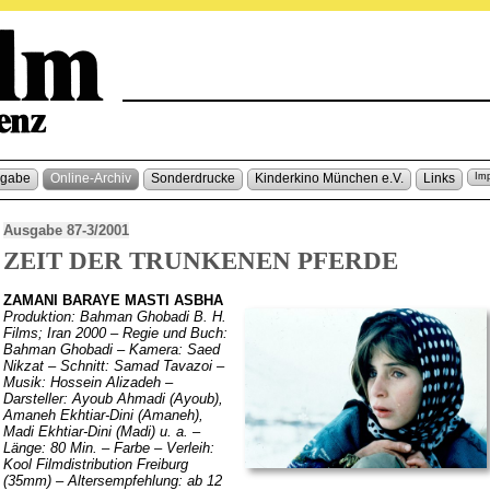
sgabe
Online-Archiv
Sonderdrucke
Kinderkino München e.V.
Links
Im
Ausgabe 87-3/2001
ZEIT DER TRUNKENEN PFERDE
ZAMANI BARAYE MASTI ASBHA
Produktion: Bahman Ghobadi B. H.
Films; Iran 2000 – Regie und Buch:
Bahman Ghobadi – Kamera: Saed
Nikzat – Schnitt: Samad Tavazoi –
Musik: Hossein Alizadeh –
Darsteller: Ayoub Ahmadi (Ayoub),
Amaneh Ekhtiar-Dini (Amaneh),
Madi Ekhtiar-Dini (Madi) u. a. –
Länge: 80 Min. – Farbe – Verleih:
Kool Filmdistribution Freiburg
(35mm) – Altersempfehlung: ab 12