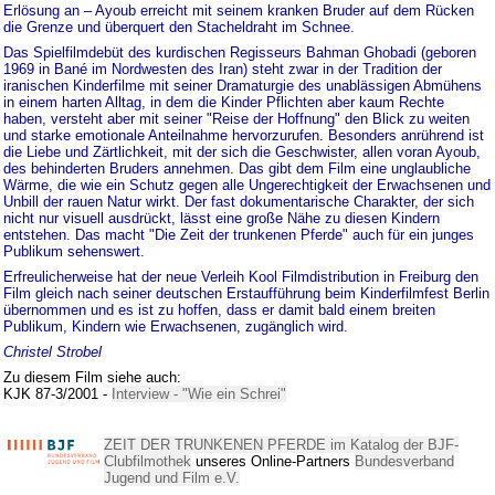
Erlösung an – Ayoub erreicht mit seinem kranken Bruder auf dem Rücken
die Grenze und überquert den Stacheldraht im Schnee.
Das Spielfilmdebüt des kurdischen Regisseurs Bahman Ghobadi (geboren
1969 in Bané im Nordwesten des Iran) steht zwar in der Tradition der
iranischen Kinderfilme mit seiner Dramaturgie des unablässigen Abmühens
in einem harten Alltag, in dem die Kinder Pflichten aber kaum Rechte
haben, versteht aber mit seiner "Reise der Hoffnung" den Blick zu weiten
und starke emotionale Anteilnahme hervorzurufen. Besonders anrührend ist
die Liebe und Zärtlichkeit, mit der sich die Geschwister, allen voran Ayoub,
des behinderten Bruders annehmen. Das gibt dem Film eine unglaubliche
Wärme, die wie ein Schutz gegen alle Ungerechtigkeit der Erwachsenen und
Unbill der rauen Natur wirkt. Der fast dokumentarische Charakter, der sich
nicht nur visuell ausdrückt, lässt eine große Nähe zu diesen Kindern
entstehen. Das macht "Die Zeit der trunkenen Pferde" auch für ein junges
Publikum sehenswert.
Erfreulicherweise hat der neue Verleih Kool Filmdistribution in Freiburg den
Film gleich nach seiner deutschen Erstaufführung beim Kinderfilmfest Berlin
übernommen und es ist zu hoffen, dass er damit bald einem breiten
Publikum, Kindern wie Erwachsenen, zugänglich wird.
Christel Strobel
Zu diesem Film siehe auch:
KJK 87-3/2001 -
Interview - "Wie ein Schrei"
ZEIT DER TRUNKENEN PFERDE im Katalog der BJF-
Clubfilmothek
unseres Online-Partners
Bundesverband
Jugend und Film e.V.