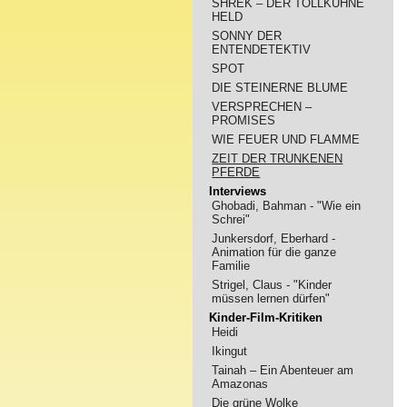
SHREK – DER TOLLKÜHNE
HELD
SONNY DER
ENTENDETEKTIV
SPOT
DIE STEINERNE BLUME
VERSPRECHEN –
PROMISES
WIE FEUER UND FLAMME
ZEIT DER TRUNKENEN
PFERDE
Interviews
Ghobadi, Bahman - "Wie ein
Schrei"
Junkersdorf, Eberhard -
Animation für die ganze
Familie
Strigel, Claus - "Kinder
müssen lernen dürfen"
Kinder-Film-Kritiken
Heidi
Ikingut
Tainah – Ein Abenteuer am
Amazonas
Die grüne Wolke