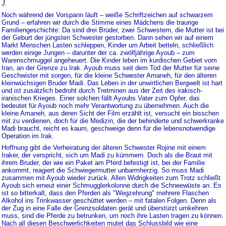
J.
Noch während der Vorspann läuft – weiße Schriftzeichen auf schwarzem
Grund – erfahren wir durch die Stimme eines Mädchens die traurige
Familiengeschichte: Da sind drei Brüder, zwei Schwestern, die Mutter ist bei
der Geburt der jüngsten Schwester gestorben. Dann sehen wir auf einem
Markt Menschen Lasten schleppen, Kinder um Arbeit betteln, schließlich
werden einige Jungen – darunter der ca. zwölfjährige Ayoub – zum
Warenschmuggel angeheuert. Die Kinder leben im kurdischen Gebiet vom
Iran, an der Grenze zu Irak. Ayoub muss seit dem Tod der Mutter für seine
Geschwister mit sorgen, für die kleine Schwester Amaneh, für den älteren
kleinwüchsigen Bruder Madi. Das Leben in der unwirtlichen Bergwelt ist hart
und ist zusätzlich bedroht durch Tretminen aus der Zeit des irakisch-
iranischen Krieges. Einer solchen fällt Ayoubs Vater zum Opfer, das
bedeutet für Ayoub noch mehr Verantwortung zu übernehmen. Auch die
kleine Amaneh, aus deren Sicht der Film erzählt ist, versucht ein bisschen
mit zu verdienen, doch für die Medizin, die der behinderte und schwerkranke
Madi braucht, reicht es kaum, geschweige denn für die lebensnotwendige
Operation im Irak.
Hoffnung gibt die Verheiratung der älteren Schwester Rojine mit einem
Iraker, der verspricht, sich um Madi zu kümmern. Doch als die Braut mit
ihrem Bruder, der wie ein Paket am Pferd befestigt ist, bei der Familie
ankommt, reagiert die Schwiegermutter unbarmherzig. So muss Madi
zusammen mit Ayoub wieder zurück. Allen Widrigkeiten zum Trotz schließt
Ayoub sich erneut einer Schmugglerkolonne durch die Schneewüste an. Es
ist so bitterkalt, dass den Pferden als "Wegzehrung" mehrere Flaschen
Alkohol ins Trinkwasser geschüttet werden – mit fatalen Folgen. Denn als
der Zug in eine Falle der Grenzsoldaten gerät und überstürzt umkehren
muss, sind die Pferde zu betrunken, um noch ihre Lasten tragen zu können.
Nach all diesen Beschwerlichkeiten mutet das Schlussbild wie eine