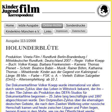
Home
letzte Ausgabe
Online-Archiv
Sonderdrucke
Kinderkino München e.V.
Links
Impressum
Datenschutz
Ausgabe 113-1/2008
HOLUNDERBLÜTE
Produktion: Vineta Film / Rundfunk Berlin-Brandenburg /
Mitteldeutscher Rundfunk; Deutschland 2007 – Regie: Volker Koepp
– Buch: Volker Koepp, Barbara Frankenstein – Kamera: Thomas
Plenert – Schnitt: Beatrice Babin – Musik: Rainer Böhm, Katharina
Thomas – Mitwirkende: Kinder aus der Gegend von Kaliningrad –
Länge: 89 Min. – Farbe – FSK: o. A. – Verleih: Edition Salzgeber
(OmU) – Altersempfehlung: ab 10 J.
Der Dokumentarfilmer Volker Koepp wurde international vor allem
durch seinen Zyklus über das Leben in Wittstock bekannt, der ihn –
in den 70er-Jahren als Produktion des DEFA-Studios für
Dokumentarfilme begonnen – 25 Jahre lang beschäftigte und 1997
abgeschlossen wurde. Den Ostpreußen-Zyklus über die ehemaligen
deutschen Gebiete, die nach dem Zweiten Weltkrieg unter russische
Herrschaft kamen und heute zwischen Litauen und Polen liegen,
begann Koepp in dem Maße, wie sie der Öffentlichkeit wieder