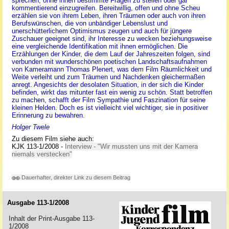
sprechen, ohne ihnen bestimmte Fragen zu stellen oder gar
kommentierend einzugreifen. Bereitwillig, offen und ohne Scheu
erzählen sie von ihrem Leben, ihren Träumen oder auch von ihren
Berufswünschen, die von unbändiger Lebenslust und
unerschütterlichem Optimismus zeugen und auch für jüngere
Zuschauer geeignet sind, ihr Interesse zu wecken beziehungsweise
eine vergleichende Identifikation mit ihnen ermöglichen. Die
Erzählungen der Kinder, die dem Lauf der Jahreszeiten folgen, sind
verbunden mit wunderschönen poetischen Landschaftsaufnahmen
von Kameramann Thomas Plenert, was dem Film Räumlichkeit und
Weite verleiht und zum Träumen und Nachdenken gleichermaßen
anregt. Angesichts der desolaten Situation, in der sich die Kinder
befinden, wirkt das mitunter fast ein wenig zu schön. Statt betroffen
zu machen, schafft der Film Sympathie und Faszination für seine
kleinen Helden. Doch es ist vielleicht viel wichtiger, sie in positiver
Erinnerung zu bewahren.
Holger Twele
Zu diesem Film siehe auch:
KJK 113-1/2008 -
Interview - "Wir mussten uns mit der Kamera
niemals verstecken"
Dauerhafter, direkter Link zu diesem Beitrag
Ausgabe 113-1/2008
Inhalt der Print-Ausgabe 113-
1/2008