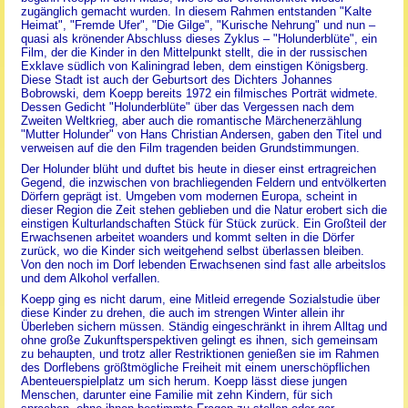
zugänglich gemacht wurden. In diesem Rahmen entstanden "Kalte
Heimat", "Fremde Ufer", "Die Gilge", "Kurische Nehrung" und nun –
quasi als krönender Abschluss dieses Zyklus – "Holunderblüte", ein
Film, der die Kinder in den Mittelpunkt stellt, die in der russischen
Exklave südlich von Kaliningrad leben, dem einstigen Königsberg.
Diese Stadt ist auch der Geburtsort des Dichters Johannes
Bobrowski, dem Koepp bereits 1972 ein filmisches Porträt widmete.
Dessen Gedicht "Holunderblüte" über das Vergessen nach dem
Zweiten Weltkrieg, aber auch die romantische Märchenerzählung
"Mutter Holunder" von Hans Christian Andersen, gaben den Titel und
verweisen auf die den Film tragenden beiden Grundstimmungen.
Der Holunder blüht und duftet bis heute in dieser einst ertragreichen
Gegend, die inzwischen von brachliegenden Feldern und entvölkerten
Dörfern geprägt ist. Umgeben vom modernen Europa, scheint in
dieser Region die Zeit stehen geblieben und die Natur erobert sich die
einstigen Kulturlandschaften Stück für Stück zurück. Ein Großteil der
Erwachsenen arbeitet woanders und kommt selten in die Dörfer
zurück, wo die Kinder sich weitgehend selbst überlassen bleiben.
Von den noch im Dorf lebenden Erwachsenen sind fast alle arbeitslos
und dem Alkohol verfallen.
Koepp ging es nicht darum, eine Mitleid erregende Sozialstudie über
diese Kinder zu drehen, die auch im strengen Winter allein ihr
Überleben sichern müssen. Ständig eingeschränkt in ihrem Alltag und
ohne große Zukunftsperspektiven gelingt es ihnen, sich gemeinsam
zu behaupten, und trotz aller Restriktionen genießen sie im Rahmen
des Dorflebens größtmögliche Freiheit mit einem unerschöpflichen
Abenteuerspielplatz um sich herum. Koepp lässt diese jungen
Menschen, darunter eine Familie mit zehn Kindern, für sich