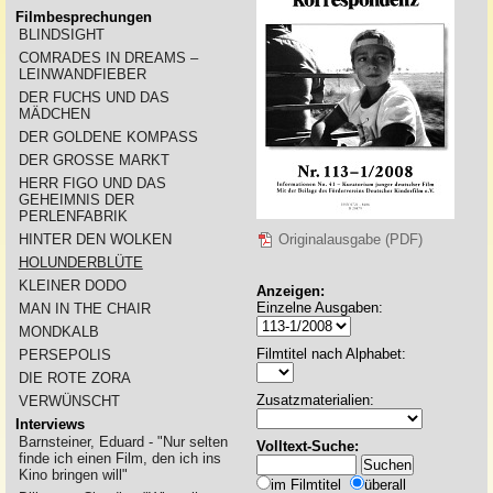
Filmbesprechungen
BLINDSIGHT
COMRADES IN DREAMS –
LEINWANDFIEBER
DER FUCHS UND DAS
MÄDCHEN
DER GOLDENE KOMPASS
DER GROSSE MARKT
HERR FIGO UND DAS
GEHEIMNIS DER
PERLENFABRIK
HINTER DEN WOLKEN
Originalausgabe (PDF)
HOLUNDERBLÜTE
KLEINER DODO
Anzeigen:
Einzelne Ausgaben:
MAN IN THE CHAIR
MONDKALB
Filmtitel nach Alphabet:
PERSEPOLIS
DIE ROTE ZORA
Zusatzmaterialien:
VERWÜNSCHT
Interviews
Barnsteiner, Eduard - "Nur selten
Volltext-Suche:
finde ich einen Film, den ich ins
Kino bringen will"
im Filmtitel
überall