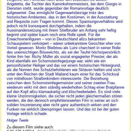
Angeletta, die Tochter des Kaminkehrermeisters, bei dem Giorgio in
Diensten steht, wurde gegenüber der Romanvorlage deutlich
aufgewertet. Das ermöglicht Gegenwartsbezüge trotz des
historischen Ambientes, das in den Kostümen, in der Ausstattung
und Requisite zum Tragen kommt. Dieses Spannungsverhältnis wird
jedoch nicht konsequent durchgehalten, indem die
Auseinandersetzung mit ihrem Stiefbruder am Anfang sehr heftig
beginnt und später kaum noch eine Rolle spielt. Für die
Erwachsenenfiguren – von in Deutschland allzu bekannten
Schauspielern verkörpert – wären unbekanntere Gesichter eher von
Vorteil gewesen. Moritz Bleibtreu als Luini charchiert in seiner Rolle
des uneinsichtigen Bösewichts, als sei der Teufel höchstpersönlich
hinter ihm her. Richy Müller als sozial engagierter Priester, der als
Kind ebenfalls ein Schornsteinfegerjunge war, wirkt wie ein
personifizierter Heiliger und das vor einem historischen Hintergrund,
als die Nonnen ihre Schutzbefohlenen wie Sklaven hielten und sich
unter den Reichen der Stadt Mailand kaum einer für das Schicksal
von mittellosen Straßenkindern interessierte. Die Beziehung
zwischen dem Schornsteinfegermeister und seiner zweiten Frau
wiederum wirkt mit dem ständig wiederholten Schlag einer Bratpfanne
auf den Kopf allzu klamaukartig und klischeebeladen. Es sind viele
kleine Unstimmigkeiten, die sicher nicht jeden gleichermaßen stören
werden, die den dennoch empfehlenswerten Film in seiner an sich
soliden Inszenierung aber nicht ganz authentisch wirken und den
Funken nie wirklich überspringen lassen. Und das ist bei der guten
Vorlage wirklich schade.
Holger Twele
Zu diesem Film siehe auch: