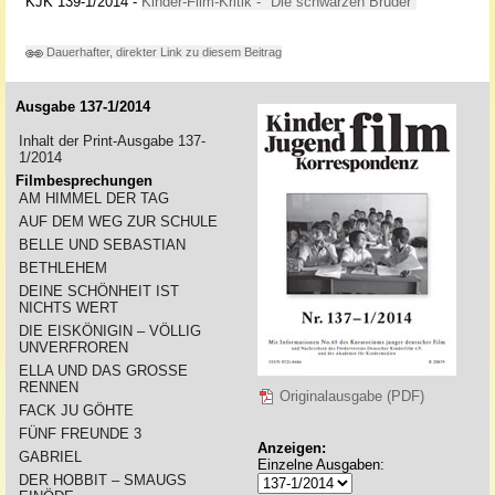
KJK 139-1/2014 -
Kinder-Film-Kritik - "Die schwarzen Brüder"
Dauerhafter, direkter Link zu diesem Beitrag
Ausgabe 137-1/2014
Inhalt der Print-Ausgabe 137-
1/2014
Filmbesprechungen
AM HIMMEL DER TAG
AUF DEM WEG ZUR SCHULE
BELLE UND SEBASTIAN
BETHLEHEM
DEINE SCHÖNHEIT IST
NICHTS WERT
DIE EISKÖNIGIN – VÖLLIG
UNVERFROREN
ELLA UND DAS GROSSE
RENNEN
Originalausgabe (PDF)
FACK JU GÖHTE
FÜNF FREUNDE 3
Anzeigen:
GABRIEL
Einzelne Ausgaben:
DER HOBBIT – SMAUGS