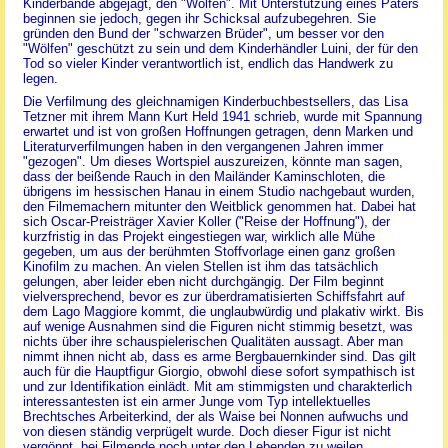
Kinderbande abgejagt, den "Wölfen". Mit Unterstützung eines Paters
beginnen sie jedoch, gegen ihr Schicksal aufzubegehren. Sie
gründen den Bund der "schwarzen Brüder", um besser vor den
"Wölfen" geschützt zu sein und dem Kinderhändler Luini, der für den
Tod so vieler Kinder verantwortlich ist, endlich das Handwerk zu
legen.
Die Verfilmung des gleichnamigen Kinderbuchbestsellers, das Lisa
Tetzner mit ihrem Mann Kurt Held 1941 schrieb, wurde mit Spannung
erwartet und ist von großen Hoffnungen getragen, denn Marken und
Literaturverfilmungen haben in den vergangenen Jahren immer
"gezogen". Um dieses Wortspiel auszureizen, könnte man sagen,
dass der beißende Rauch in den Mailänder Kaminschloten, die
übrigens im hessischen Hanau in einem Studio nachgebaut wurden,
den Filmemachern mitunter den Weitblick genommen hat. Dabei hat
sich Oscar-Preisträger Xavier Koller ("Reise der Hoffnung"), der
kurzfristig in das Projekt eingestiegen war, wirklich alle Mühe
gegeben, um aus der berühmten Stoffvorlage einen ganz großen
Kinofilm zu machen. An vielen Stellen ist ihm das tatsächlich
gelungen, aber leider eben nicht durchgängig. Der Film beginnt
vielversprechend, bevor es zur überdramatisierten Schiffsfahrt auf
dem Lago Maggiore kommt, die unglaubwürdig und plakativ wirkt. Bis
auf wenige Ausnahmen sind die Figuren nicht stimmig besetzt, was
nichts über ihre schauspielerischen Qualitäten aussagt. Aber man
nimmt ihnen nicht ab, dass es arme Bergbauernkinder sind. Das gilt
auch für die Hauptfigur Giorgio, obwohl diese sofort sympathisch ist
und zur Identifikation einlädt. Mit am stimmigsten und charakterlich
interessantesten ist ein armer Junge vom Typ intellektuelles
Brechtsches Arbeiterkind, der als Waise bei Nonnen aufwuchs und
von diesen ständig verprügelt wurde. Doch dieser Figur ist nicht
vergönnt, bei Filmende noch unter den Lebenden zu weilen.