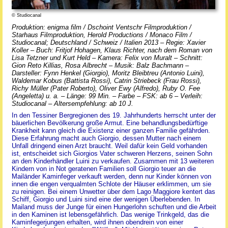
© Studiocanal
Produktion: enigma film / Dschoint Ventschr Filmproduktion /
Starhaus Filmproduktion, Herold Productions / Monaco Film /
Studiocanal; Deutschland / Schweiz / Italien 2013 – Regie: Xavier
Koller – Buch: Fritjof Hohagen, Klaus Richter, nach dem Roman von
Lisa Tetzner und Kurt Held – Kamera: Felix von Muralt – Schnitt:
Gion Reto Killias, Rosa Albrecht – Musik: Balz Bachmann –
Darsteller: Fynn Henkel (Giorgio), Moritz Bleibtreu (Antonio Luini),
Waldemar Kobus (Battista Rossi), Catrin Striebeck (Frau Rossi),
Richy Müller (Pater Roberto), Oliver Ewy (Alfredo), Ruby O. Fee
(Angeletta) u. a. – Länge: 99 Min. – Farbe – FSK: ab 6 – Verleih:
Studiocanal – Altersempfehlung: ab 10 J.
In den Tessiner Bergregionen des 19. Jahrhunderts herrscht unter der
bäuerlichen Bevölkerung große Armut. Eine behandlungsbedürftige
Krankheit kann gleich die Existenz einer ganzen Familie gefährden.
Diese Erfahrung macht auch Giorgio, dessen Mutter nach einem
Unfall dringend einen Arzt braucht. Weil dafür kein Geld vorhanden
ist, entscheidet sich Giorgios Vater schweren Herzens, seinen Sohn
an den Kinderhändler Luini zu verkaufen. Zusammen mit 13 weiteren
Kindern von in Not geratenen Familien soll Giorgio teuer an die
Mailänder Kaminfeger verkauft werden, denn nur Kinder können von
innen die engen verqualmten Schlote der Häuser erklimmen, um sie
zu reinigen. Bei einem Unwetter über dem Lago Maggiore kentert das
Schiff, Giorgio und Luini sind eine der wenigen Überlebenden. In
Mailand muss der Junge für einen Hungerlohn schuften und die Arbeit
in den Kaminen ist lebensgefährlich. Das wenige Trinkgeld, das die
Kaminfegerjungen erhalten, wird ihnen obendrein von einer