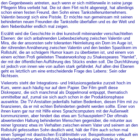
den Gegenbeweis antreten, auch wenn er sich mittlerweile in seine junge
Pflegerin Mira verliebt hat. Die ist dem Flirt nicht abgeneigt, hat allerdings
schon einen festen Freund, den Sohn eines Tankstellenunternehmers.
Valentin besorgt sich eine Pistole. Er möchte nun gemeinsam mit seinen
behinderten neuen Freunden die Tankstelle überfallen und es der Welt und
dem Nebenbuhler endlich mal zeigen.
Erzählt wird die Geschichte in drei kunstvoll miteinander verschachtelten
Ebenen: der sich anbahnenden Liebesbeziehung zwischen Valentin und
Mira, die der ansonsten sehr toleranten Heimleitung ein Dorn im Auge ist,
der rührenden Annäherung zwischen Valentin und den beiden Spastikern im
Rollstuhl, die an schrägem Humor kaum zu überbieten ist, und einem von
einem echten Profi geleiteten Theaterworkshop zu Shakespeares "Hamlet",
der mit der öffentlichen Aufführung des Stücks enden soll. Die Durchführung
ist jedoch von innen wie von außen stark gefährdet. Auf allen drei Ebenen
geht es letztlich um eine entscheidende Frage des Lebens: Sein oder
Nichtsein.
Vielerorts steht der Integrations- und Inklusionsgedanke zurzeit hoch im
Kurs, wenn auch häufig nur auf dem Papier. Der Film greift diese
Diskrepanz, die sich manchmal als Doppelmoral entpuppt, thematisch
unmittelbar auf, zumal sie sich auch schon in der Produktionsphase
auswirkte. Die TV-Anstalten jedenfalls hatten Bedenken, diesen Film mit zu
finanzieren, da er mit echten Behinderten gedreht werden sollte. Einer von
ihnen kann gar nur mit Hilfe eines Sprachcomputers mit der Außenwelt
kommunizieren, aber hindert das etwa am Schauspielern? Der oftmals
abwertenden Haltung behinderten Menschen gegenüber, die mitunter aus
reiner Ignoranz etwa im Verhalten zwischen einem Vater und seinem an den
Rollstuhl gefesselten Sohn deutlich wird, hält der Film auch schon mal
einen Spiegel mit drastischen Erzählmitteln vor. Beispielsweise verkauft ein
Werkstattbesitzer dem Rollstuhl-Trio bedenkenlos eine Pistole in der