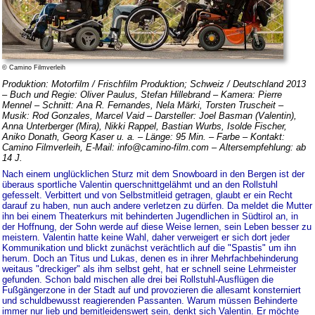
© Camino Filmverleih
Produktion: Motorfilm / Frischfilm Produktion; Schweiz / Deutschland 2013
– Buch und Regie: Oliver Paulus, Stefan Hillebrand – Kamera: Pierre
Mennel – Schnitt: Ana R. Fernandes, Nela Märki, Torsten Truscheit –
Musik: Rod Gonzales, Marcel Vaid – Darsteller: Joel Basman (Valentin),
Anna Unterberger (Mira), Nikki Rappel, Bastian Wurbs, Isolde Fischer,
Aniko Donath, Georg Kaser u. a. – Länge: 95 Min. – Farbe – Kontakt:
Camino Filmverleih, E-Mail: info@camino-film.com – Altersempfehlung: ab
14 J.
Nach einem unglücklichen Sturz mit dem Snowboard in den Bergen ist der
überaus sportliche Valentin querschnittgelähmt und an den Rollstuhl
gefesselt. Verbittert und von Selbstmitleid getragen, glaubt er ein Recht
darauf zu haben, nun auch andere verletzen zu dürfen. Da meldet die Mutter
ihn bei einem Theaterkurs mit behinderten Jugendlichen in Südtirol an, in
der Hoffnung, der Sohn werde auf diese Weise lernen, sein Leben besser zu
meistern. Valentin hatte keine Wahl, daher verweigert er sich dort jeder
Kommunikation und blickt zunächst verächtlich auf die "Spastis" um ihn
herum. Doch an Titus und Lukas, denen es in ihrer Mehrfachbehinderung
weitaus "dreckiger" als ihm selbst geht, hat er schnell seine Lehrmeister
gefunden. Schon bald mischen alle drei bei Rollstuhl-Ausflügen die
Fußgängerzone in der Stadt auf und provozieren die allesamt konsterniert
und schuldbewusst reagierenden Passanten. Warum müssen Behinderte
immer nur lieb und bemitleidenswert sein, denkt sich Valentin. Er möchte