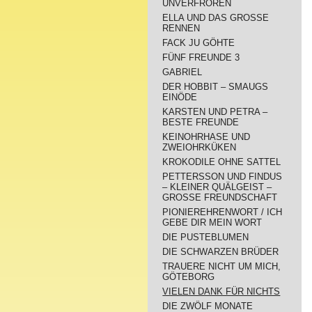
UNVERFROREN
ELLA UND DAS GROSSE
RENNEN
FACK JU GÖHTE
FÜNF FREUNDE 3
GABRIEL
DER HOBBIT – SMAUGS
EINÖDE
KARSTEN UND PETRA –
BESTE FREUNDE
KEINOHRHASE UND
ZWEIOHRKÜKEN
KROKODILE OHNE SATTEL
PETTERSSON UND FINDUS
– KLEINER QUÄLGEIST –
GROSSE FREUNDSCHAFT
PIONIEREHRENWORT / ICH
GEBE DIR MEIN WORT
DIE PUSTEBLUMEN
DIE SCHWARZEN BRÜDER
TRAUERE NICHT UM MICH,
GÖTEBORG
VIELEN DANK FÜR NICHTS
DIE ZWÖLF MONATE