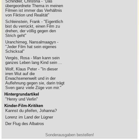
Schindler, Christina - "Das
übergeordnete Thema in meinen
Filmen ist immer das Verhältnis
von Fiktion und Realität"
Schleinstein, Frank - "Eigentlich
bist du verrückt, einen Film zu
drehen, der völlig gegen den
Strich geht"
Uranchimeg, Nansalmaagyn -
"Jeder Film hat sein eigenes
Schicksal"
Vergés, Rosa - Man kann sein
ganzes Leben lang Kind sein ...
Wolf, Klaus Peter - "In dieser
irren Wut auf die
Erwachsenenwelt und in der
Auflehnung gegen sie, darin trägt
Sven ganz viele Züge von mir."
Hintergrundartikel
"Henry und Verlin"
Kinder-Film-Kritiken
Kannst du pfeifen, Johanna?
Lorenz im Land der Lügner
Der Flug des Albatros
Sonderausgaben bestellen!