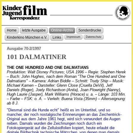
Home
letzte Ausgabe
Online-Archiv
Sonderdrucke
Kinderkino München e.V.
Links
Impressum
Datenschutz
Ausgabe 70-2/1997
101 DALMATINER
THE ONE HUNDRED AND ONE DALMATIANS
Produktion: Walt Disney Pictures; USA 1996 – Regie: Stephen Herek
– Buch: John Hughes, nach dem Roman "The One Hundred and One
Dalmatians" – Kamera: Adrian Biddle – Schnitt: Trudy Ship – Musik:
Michael Kamen – Darsteller: Glenn Close (Cruella DeVil), Jeff
Daniels (Roger), Joely Richardson (Anita), Joan Plowright (Nanny),
Hugh Laurie (Jasper), Mark Williams (Horace) u. a. – Länge: 103 Min.
– Farbe – FSK: o. A. – Verleih: Buena Vista (35mm) – Alterseignung:
ab 8 J.
"Diesmal sind die Hunde echt" heißt es im Untertitel, und so
mancher, der noch nostalgische Erinnerungen an das Zeichentrick-
Original aus dem Jahre 1961 hegt, wird sich verwundert die Augen
reiben. Damals wurden die Zeichnungen noch durch ein
Fotokopiergerät auf die Zelluloidfolien kopiert, heute erlaubt die
digitale Bildtechnik technische Mätzchen, von denen man damals