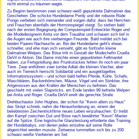
nicht einmal zu träumen wagte.
Zu Beginn bestimmen zwei schwarz-weiß gepunktete Dalmatiner das
Geschehen: Die schicke Hundedame Perdy und der robuste Rüde
Pongo verlieben sich ineinander und sorgen dafür, dass bei Herrchen
und Frauchen ebenfalls der Hormonspiegel steigt. So stehen bald
nach der ersten Begegnung der Computerspiel-Entwickler Roger und
die Modedesignerin Anita vor dem Traualtar und schauen sich tief in
die Augen wie auch ihre vierbeinigen Freunde. Bald meldet sich bei
beiden Paaren Nachwuchs an. Bei der Hundedame geht's etwas
schneller, und ehe man sich versieht, gibt es fünfzehn kleine
Dalmatiner-Welpen. Das Böse tritt in Gestalt der Modechefin Cruella
DeVil in Aktion. Die Dame möchte einen gepunkteten Fellmantel
haben, zur Fertigstellung des Prunkstückes fehlen ihr noch ein paar
Tiere. Zwar entführen zwei tumbe Adlati die kleinen Viecher, aber
auch im Tierreich herrscht Solidarität und ein ausgeklügeltes
Informationssystem – und schon bald helfen Pferde, Kühe, Schafe,
Waschbären, Backenhörnchen, Mäuse, Vögel und ein Stinktier, ihre
Artgenossen aus den Krallen der Menschen zu befreien. Das
geschieht mit vielen Slapsticks, am Ende landen 99 befreite Welpen
bei Anita und Roger. Cruella DeVil ereilt die gerechte Strafe.
Drehbuchautor John Hughes, der schon für "Kevin allein zu Haus"
das Skript schrieb, nahm die Herausforderung an, einem der
beliebtesten Zeichentrickfilme neues Leben einzuhauchen. Er treibt
den Kampf zwischen Gut und Böse nach bewährter "Kevin"-Manier
auf die Spitze. Eine logistische Glanzleistung erforderte das Training
der Hundebabys, von denen jedes einzelne auf seine Rolle
abgerichtet werden musste. Zeitweise tummelten sich bis zu 200
schwarz-weiße Vierbeiner am Set.