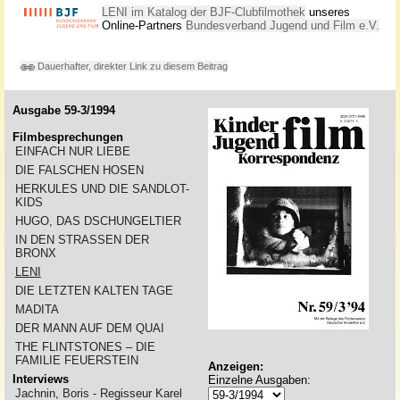
LENI im Katalog der BJF-Clubfilmothek
unseres
Online-Partners
Bundesverband Jugend und Film e.V.
Dauerhafter, direkter Link zu diesem Beitrag
Ausgabe 59-3/1994
Filmbesprechungen
EINFACH NUR LIEBE
DIE FALSCHEN HOSEN
HERKULES UND DIE SANDLOT-
KIDS
HUGO, DAS DSCHUNGELTIER
IN DEN STRASSEN DER
BRONX
LENI
DIE LETZTEN KALTEN TAGE
MADITA
DER MANN AUF DEM QUAI
THE FLINTSTONES – DIE
FAMILIE FEUERSTEIN
Anzeigen:
Interviews
Einzelne Ausgaben:
Jachnin, Boris - Regisseur Karel