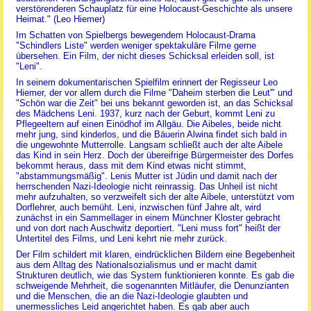
verstörenderen Schauplatz für eine Holocaust-Geschichte als unsere
Heimat." (Leo Hiemer)
Im Schatten von Spielbergs bewegendem Holocaust-Drama
"Schindlers Liste" werden weniger spektakuläre Filme gerne
übersehen. Ein Film, der nicht dieses Schicksal erleiden soll, ist
"Leni".
In seinem dokumentarischen Spielfilm erinnert der Regisseur Leo
Hiemer, der vor allem durch die Filme "Daheim sterben die Leut'" und
"Schön war die Zeit" bei uns bekannt geworden ist, an das Schicksal
des Mädchens Leni. 1937, kurz nach der Geburt, kommt Leni zu
Pflegeeltern auf einen Einödhof im Allgäu. Die Aibeles, beide nicht
mehr jung, sind kinderlos, und die Bäuerin Alwina findet sich bald in
die ungewohnte Mutterrolle. Langsam schließt auch der alte Aibele
das Kind in sein Herz. Doch der übereifrige Bürgermeister des Dorfes
bekommt heraus, dass mit dem Kind etwas nicht stimmt,
"abstammungsmäßig". Lenis Mutter ist Jüdin und damit nach der
herrschenden Nazi-Ideologie nicht reinrassig. Das Unheil ist nicht
mehr aufzuhalten, so verzweifelt sich der alte Aibele, unterstützt vom
Dorflehrer, auch bemüht. Leni, inzwischen fünf Jahre alt, wird
zunächst in ein Sammellager in einem Münchner Kloster gebracht
und von dort nach Auschwitz deportiert. "Leni muss fort" heißt der
Untertitel des Films, und Leni kehrt nie mehr zurück.
Der Film schildert mit klaren, eindrücklichen Bildern eine Begebenheit
aus dem Alltag des Nationalsozialismus und er macht damit
Strukturen deutlich, wie das System funktionieren konnte. Es gab die
schweigende Mehrheit, die sogenannten Mitläufer, die Denunzianten
und die Menschen, die an die Nazi-Ideologie glaubten und
unermessliches Leid angerichtet haben. Es gab aber auch