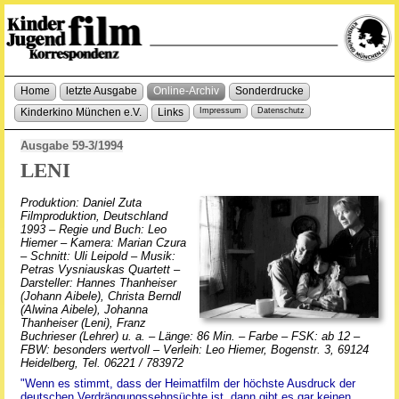
Home
letzte Ausgabe
Online-Archiv
Sonderdrucke
Kinderkino München e.V.
Links
Impressum
Datenschutz
Ausgabe 59-3/1994
LENI
Produktion: Daniel Zuta
Filmproduktion, Deutschland
1993 – Regie und Buch: Leo
Hiemer – Kamera: Marian Czura
– Schnitt: Uli Leipold – Musik:
Petras Vysniauskas Quartett –
Darsteller: Hannes Thanheiser
(Johann Aibele), Christa Berndl
(Alwina Aibele), Johanna
Thanheiser (Leni), Franz
Buchrieser (Lehrer) u. a. – Länge: 86 Min. – Farbe – FSK: ab 12 –
FBW: besonders wertvoll – Verleih: Leo Hiemer, Bogenstr. 3, 69124
Heidelberg, Tel. 06221 / 783972
"Wenn es stimmt, dass der Heimatfilm der höchste Ausdruck der
deutschen Verdrängungssehnsüchte ist, dann gibt es gar keinen