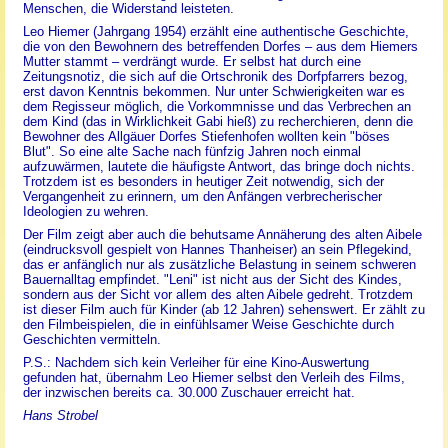
Menschen, die Widerstand leisteten.
Leo Hiemer (Jahrgang 1954) erzählt eine authentische Geschichte,
die von den Bewohnern des betreffenden Dorfes – aus dem Hiemers
Mutter stammt – verdrängt wurde. Er selbst hat durch eine
Zeitungsnotiz, die sich auf die Ortschronik des Dorfpfarrers bezog,
erst davon Kenntnis bekommen. Nur unter Schwierigkeiten war es
dem Regisseur möglich, die Vorkommnisse und das Verbrechen an
dem Kind (das in Wirklichkeit Gabi hieß) zu recherchieren, denn die
Bewohner des Allgäuer Dorfes Stiefenhofen wollten kein "böses
Blut". So eine alte Sache nach fünfzig Jahren noch einmal
aufzuwärmen, lautete die häufigste Antwort, das bringe doch nichts.
Trotzdem ist es besonders in heutiger Zeit notwendig, sich der
Vergangenheit zu erinnern, um den Anfängen verbrecherischer
Ideologien zu wehren.
Der Film zeigt aber auch die behutsame Annäherung des alten Aibele
(eindrucksvoll gespielt von Hannes Thanheiser) an sein Pflegekind,
das er anfänglich nur als zusätzliche Belastung in seinem schweren
Bauernalltag empfindet. "Leni" ist nicht aus der Sicht des Kindes,
sondern aus der Sicht vor allem des alten Aibele gedreht. Trotzdem
ist dieser Film auch für Kinder (ab 12 Jahren) sehenswert. Er zählt zu
den Filmbeispielen, die in einfühlsamer Weise Geschichte durch
Geschichten vermitteln.
P.S.: Nachdem sich kein Verleiher für eine Kino-Auswertung
gefunden hat, übernahm Leo Hiemer selbst den Verleih des Films,
der inzwischen bereits ca. 30.000 Zuschauer erreicht hat.
Hans Strobel