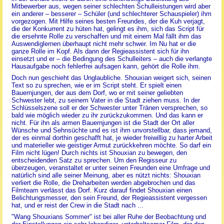
Mitbewerber aus, wegen seiner schlechten Schulleistungen wird aber
ein anderer – besserer – Schüler (und schlechterer Schauspieler) ihm
vorgezogen. Mit Hilfe seines besten Freundes, der die Kuh verjagt,
die der Konkurrent zu hüten hat, gelingt es ihm, sich das Script für
die ersehnte Rolle zu verschaffen und mit einem Mal fällt ihm das
Auswendiglernen überhaupt nicht mehr schwer. Im Nu hat er die
ganze Rolle im Kopf. Als dann der Regieassistent sich für ihn
einsetzt und er – die Bedingung des Schulleiters – auch die verlangte
Hausaufgabe noch fehlerfrei aufsagen kann, gehört die Rolle ihm.
Doch nun geschieht das Unglaubliche. Shouxian weigert sich, seinen
Text so zu sprechen, wie er im Script steht. Er spielt einen
Bauernjungen, der aus dem Dorf, wo er mit seiner geliebten
Schwester lebt, zu seinem Vater in die Stadt ziehen muss. In der
Schlüsselszene soll er der Schwester unter Tränen versprechen, so
bald wie möglich wieder zu ihr zurückzukommen. Und das kann er
nicht. Für ihn als armen Bauernjungen ist die Stadt der Ort aller
Wünsche und Sehnsüchte und es ist ihm unvorstellbar, dass jemand,
der es einmal dorthin geschafft hat, je wieder freiwillig zu harter Arbeit
und materieller wie geistiger Armut zurückkehren möchte. So darf ein
Film nicht lügen! Durch nichts ist Shouxian zu bewegen, den
entscheidenden Satz zu sprechen. Um den Regisseur zu
überzeugen, veranstaltet er unter seinen Freunden eine Umfrage und
natürlich sind alle seiner Meinung, aber es nützt nichts: Shouxian
verliert die Rolle, die Dreharbeiten werden abgebrochen und das
Filmteam verlässt das Dorf. Kurz darauf findet Shouxian einen
Belichtungsmesser, den sein Freund, der Regieassistent vergessen
hat, und er reist der Crew in die Stadt nach ...
"Wang Shouxians Sommer" ist bei aller Ruhe der Beobachtung und