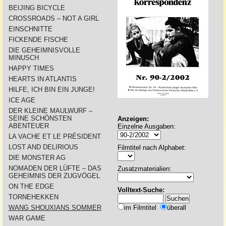
BEIJING BICYCLE
CROSSROADS – NOT A GIRL
EINSCHNITTE
FICKENDE FISCHE
DIE GEHEIMNISVOLLE
MINUSCH
HAPPY TIMES
HEARTS IN ATLANTIS
HILFE, ICH BIN EIN JUNGE!
ICE AGE
DER KLEINE MAULWURF –
SEINE SCHÖNSTEN
Anzeigen:
ABENTEUER
Einzelne Ausgaben:
LA VACHE ET LE PRÉSIDENT
LOST AND DELIRIOUS
Filmtitel nach Alphabet:
DIE MONSTER AG
NOMADEN DER LÜFTE – DAS
Zusatzmaterialien:
GEHEIMNIS DER ZUGVÖGEL
ON THE EDGE
Volltext-Suche:
TORNEHEKKEN
WANG SHOUXIANS SOMMER
im Filmtitel
überall
WAR GAME