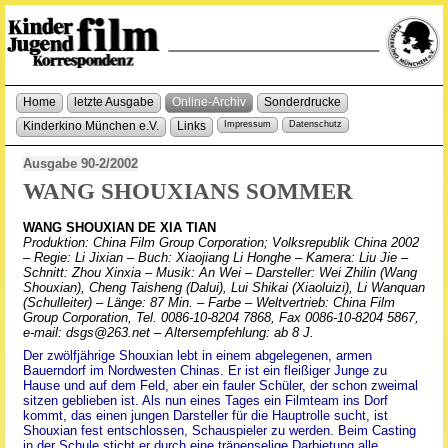
Home
letzte Ausgabe
Online-Archiv
Sonderdrucke
Kinderkino München e.V.
Links
Impressum
Datenschutz
Ausgabe 90-2/2002
WANG SHOUXIANS SOMMER
WANG SHOUXIAN DE XIA TIAN
Produktion: China Film Group Corporation; Volksrepublik China 2002
– Regie: Li Jixian – Buch: Xiaojiang Li Honghe – Kamera: Liu Jie –
Schnitt: Zhou Xinxia – Musik: An Wei – Darsteller: Wei Zhilin (Wang
Shouxian), Cheng Taisheng (Dalui), Lui Shikai (Xiaoluizi), Li Wanquan
(Schulleiter) – Länge: 87 Min. – Farbe – Weltvertrieb: China Film
Group Corporation, Tel. 0086-10-8204 7868, Fax 0086-10-8204 5867,
e-mail: dsgs@263.net – Altersempfehlung: ab 8 J.
Der zwölfjährige Shouxian lebt in einem abgelegenen, armen
Bauerndorf im Nordwesten Chinas. Er ist ein fleißiger Junge zu
Hause und auf dem Feld, aber ein fauler Schüler, der schon zweimal
sitzen geblieben ist. Als nun eines Tages ein Filmteam ins Dorf
kommt, das einen jungen Darsteller für die Hauptrolle sucht, ist
Shouxian fest entschlossen, Schauspieler zu werden. Beim Casting
in der Schule sticht er durch eine tränenselige Darbietung alle