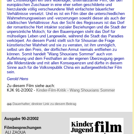
der Einstellungen ein sehr lebendiger, unterhaltsamer Film, der den
europäischen Zuschauer in eine eher selten geschilderte und
hierzulande völlig verschwundene Welt einfachster bäuerlicher
Verhältnisse versetzt. Und es ist ein Film über die unterschiedlichen
Wahrnehmungsweisen und -verzerrungen sowohl dieser als auch der
städtischen Verhältnisse: Aus der Sicht des Regisseurs ist das Dorf
der romantische Hort intakter sozialer Beziehungen und die Stadt der
unpersönliche Moloch; für den Bauernjungen steht das Dorf für
mühseliges Leben und Langeweile, während die Stadt das Paradies
verkörpert. An diesem Punkt stellt sich für Shouxian die Frage
künstlerischer Wahrheit und sie zu verraten, ist ihm unmöglich,
selbst um den Preis, der dörflichen Armut niemals entfliehen zu
können. Somit handelt "Wang Shouxians Sommer" auch von
Auflehnung und dem Festhalten an der eigenen Überzeugung gegen
alle Widerstände und mit allen Konsequenzen und dürfte in diesem
Sinne auch für die Volksrepublik China ein außergewöhnlicher Film
sein.
Gerold Hens
Zu diesem Film siehe auch:
KJK 91-2/2002 -
Kinder-Film-Kritik - Wang Shouxians Sommer
Dauerhafter, direkter Link zu diesem Beitrag
Ausgabe 90-2/2002
Filmbesprechungen
ALI ZAOUA