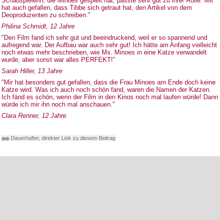
Schauspielerin, die Minoes gespielt hat, passte sehr gut zu ihrer Rolle. Mit
hat auch gefallen, dass Tibbe sich getraut hat, den Artikel von dem
Deoproduzenten zu schreiben."
Philina Schmidt, 12 Jahre
"Den Film fand ich sehr gut und beeindruckend, weil er so spannend und
aufregend war. Der Aufbau war auch sehr gut! Ich hätte am Anfang vielleicht
noch etwas mehr beschrieben, wie Ms. Minoes in eine Katze verwandelt
wurde, aber sonst war alles PERFEKT!"
Sarah Hiller, 13 Jahre
"Mir hat besonders gut gefallen, dass die Frau Minoes am Ende doch keine
Katze wird. Was ich auch noch schön fand, waren die Namen der Katzen.
Ich fänd es schön, wenn der Film in den Kinos noch mal laufen würde! Dann
würde ich mir ihn noch mal anschauen."
Clara Renner, 12 Jahre
Dauerhafter, direkter Link zu diesem Beitrag