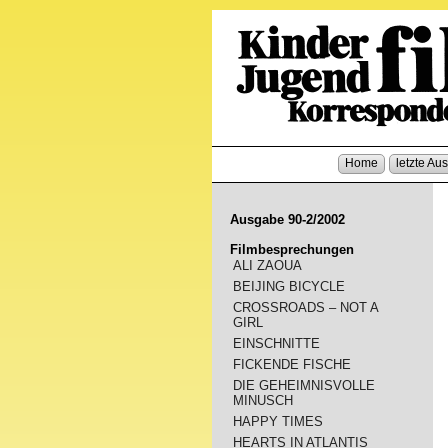
Home
letzte Au
Ausgabe 90-2/2002
Filmbesprechungen
ALI ZAOUA
BEIJING BICYCLE
CROSSROADS – NOT A
GIRL
EINSCHNITTE
FICKENDE FISCHE
DIE GEHEIMNISVOLLE
MINUSCH
HAPPY TIMES
HEARTS IN ATLANTIS