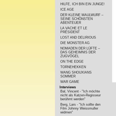
HILFE, ICH BIN EIN JUNGE!
ICE AGE
DER KLEINE MAULWURF –
SEINE SCHÖNSTEN
ABENTEUER
LA VACHE ET LE
PRÉSIDENT
LOST AND DELIRIOUS
DIE MONSTER AG
NOMADEN DER LÜFTE –
DAS GEHEIMNIS DER
ZUGVÖGEL
ON THE EDGE
TORNEHEKKEN
WANG SHOUXIANS
SOMMER
WAR GAME
Interviews
Bal, Vincent - "Ich möchte
nicht als Katzen-Regisseur
berühmt werden"
Berg, Lars - "Ich sollte den
Film Johnny Weissmuller
widmen"