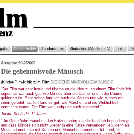
sgabe
Online-Archiv
Sonderdrucke
Kinderkino München e.V.
Links
Im
Ausgabe 90-2/2002
Die geheimnisvolle Minusch
(Kinder-Film-Kritik zum Film
DIE GEHEIMNISVOLLE MINUSCH
)
"Der Film war sehr lustig und überhaupt die Idee zu so einem Film finde ich
super. Es war auch gut, wie Minoes über die Dächer und in die Bäume
geklettert ist. Sehr schön fand ich auch die Katzen und wie Minoes mit
ihnen geredet hat. Ich fand es gut, wie Märchen und die Wirklichkeit
vermischt wurde. Der Film war lustig und auch spannend."
Janika Schätzle, 11 Jahre
"Die Gespräche zwischen den Katzen untereinander fand ich besonders gut,
und dass Minoes sich nicht wieder in eine Katze verwandeln ließ, denn als
Mensch konnte sie mit Katzen und Menschen sprechen. Ich fand, die