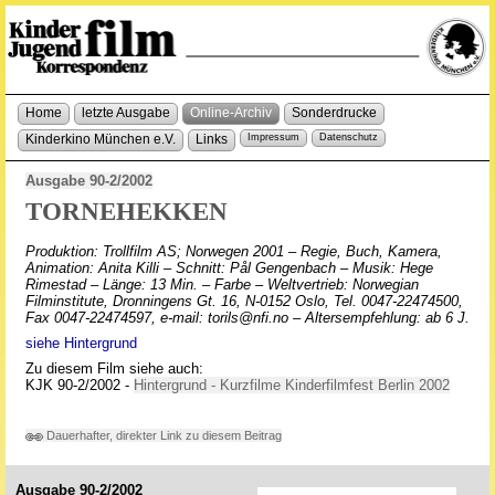
Home
letzte Ausgabe
Online-Archiv
Sonderdrucke
Kinderkino München e.V.
Links
Impressum
Datenschutz
Ausgabe 90-2/2002
TORNEHEKKEN
Produktion: Trollfilm AS; Norwegen 2001 – Regie, Buch, Kamera,
Animation: Anita Killi – Schnitt: Pål Gengenbach – Musik: Hege
Rimestad – Länge: 13 Min. – Farbe – Weltvertrieb: Norwegian
Filminstitute, Dronningens Gt. 16, N-0152 Oslo, Tel. 0047-22474500,
Fax 0047-22474597, e-mail: torils@nfi.no – Altersempfehlung: ab 6 J.
siehe Hintergrund
Zu diesem Film siehe auch:
KJK 90-2/2002 -
Hintergrund - Kurzfilme Kinderfilmfest Berlin 2002
Dauerhafter, direkter Link zu diesem Beitrag
Ausgabe 90-2/2002