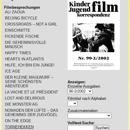
Filmbesprechungen
ALI ZAOUA
BEIJING BICYCLE
CROSSROADS – NOT A GIRL
EINSCHNITTE
FICKENDE FISCHE
DIE GEHEIMNISVOLLE
MINUSCH
HAPPY TIMES
HEARTS IN ATLANTIS
HILFE, ICH BIN EIN JUNGE!
ICE AGE
DER KLEINE MAULWURF –
SEINE SCHÖNSTEN
Anzeigen:
ABENTEUER
Einzelne Ausgaben:
LA VACHE ET LE PRÉSIDENT
LOST AND DELIRIOUS
Filmtitel nach Alphabet:
DIE MONSTER AG
NOMADEN DER LÜFTE – DAS
Zusatzmaterialien:
GEHEIMNIS DER ZUGVÖGEL
ON THE EDGE
Volltext-Suche:
TORNEHEKKEN