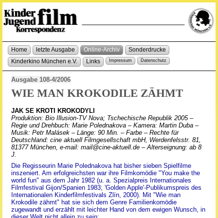
Home
letzte Ausgabe
Online-Archiv
Sonderdrucke
Kinderkino München e.V.
Links
Impressum
Datenschutz
Ausgabe 108-4/2006
WIE MAN KROKODILE ZÄHMT
JAK SE KROTI KROKODYLI
Produktion: Bio Illusion-TV Nova; Tschechische Republik 2005 –
Regie und Drehbuch: Marie Polednakova – Kamera: Martin Duba –
Musik: Petr Malásek – Länge: 90 Min. – Farbe – Rechte für
Deutschland: cine aktuell Filmgesellschaft mbH, Werdenfelsstr. 81,
81377 München, e-mail: mail@cine-aktuell.de – Alterseignung: ab 8
J.
Die Regisseurin Marie Polednakova hat bisher sieben Spielfilme
inszeniert. Am erfolgreichsten war ihre Filmkomödie "You make the
world fun" aus dem Jahr 1982 (u. a. Spezialpreis Internationales
Filmfestival Gijon/Spanien 1983; 'Golden Apple'-Publikumspreis des
Internationalen Kinderfilmfestivals Zlín, 2000). Mit "Wie man
Krokodile zähmt" hat sie sich dem Genre Familienkomödie
zugewandt und erzählt mit leichter Hand von dem ewigen Wunsch, in
dieser Welt nicht allein zu sein: