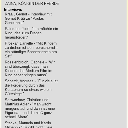
ZAINA, KÖNIGIN DER PFERDE
Interviews
Krää , Gernot - Interview mit
Gernot Krää zu "Paulas
Geheimnis"
Palombo, Joel - "Ich möchte ein
Kino, das zum Fragen
herausfordert"
Proskar, Danielle - "Mit Kindern
zu drehen ist sehr bereichernd –
ein ständiger Sonnenschein am
Set"
Rosslenbroich, Gabriele - "Wir
sind überzeugt, dass man
Kindern das Medium Film im
Kino näher bringen muss"
Schardt, Andreas - "Für viele ist
die Förderung durch das
Kuratorium so etwas wie ein
Gütesiegel"
Schwochow, Christian und
Matthias Adler - "Man wacht
morgens auf und dann ist eine
Figur da – und die hieß ganz
schnell Marta"
Stacke, Manuela und Katrin
Milhahn - "Es gibt nicht viele