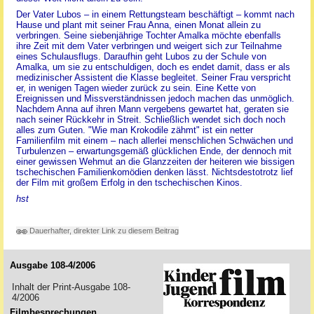
Der Vater Lubos – in einem Rettungsteam beschäftigt – kommt nach
Hause und plant mit seiner Frau Anna, einen Monat allein zu
verbringen. Seine siebenjährige Tochter Amalka möchte ebenfalls
ihre Zeit mit dem Vater verbringen und weigert sich zur Teilnahme
eines Schulausflugs. Daraufhin geht Lubos zu der Schule von
Amalka, um sie zu entschuldigen, doch es endet damit, dass er als
medizinischer Assistent die Klasse begleitet. Seiner Frau verspricht
er, in wenigen Tagen wieder zurück zu sein. Eine Kette von
Ereignissen und Missverständnissen jedoch machen das unmöglich.
Nachdem Anna auf ihren Mann vergebens gewartet hat, geraten sie
nach seiner Rückkehr in Streit. Schließlich wendet sich doch noch
alles zum Guten. "Wie man Krokodile zähmt" ist ein netter
Familienfilm mit einem – nach allerlei menschlichen Schwächen und
Turbulenzen – erwartungsgemäß glücklichen Ende, der dennoch mit
einer gewissen Wehmut an die Glanzzeiten der heiteren wie bissigen
tschechischen Familienkomödien denken lässt. Nichtsdestotrotz lief
der Film mit großem Erfolg in den tschechischen Kinos.
hst
Dauerhafter, direkter Link zu diesem Beitrag
Ausgabe 108-4/2006
Inhalt der Print-Ausgabe 108-
4/2006
Filmbesprechungen