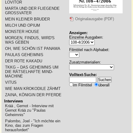
LOVITOR
MARTA UND DER FLIEGENDE
GROSSVATER
Originalausgabe (PDF)
MEIN KLEINER BRUDER
MILCH UND OPIUM
MONSTER HOUSE
Anzeigen:
Einzelne Ausgaben:
MORGEN, FINDUS, WIRD'S
WAS GEBEN
OH, WIE SCHÖN IST PANAMA
Filmtitel nach Alphabet:
PAULAS GEHEIMNIS
DER ROTE KAKADU
Zusatzmaterialien:
TKKG – DAS GEHEIMNIS UM
DIE RÄTSELHAFTE MIND-
Volltext-Suche:
MACHINE
VITUS
im Filmtitel
überall
WIE MAN KROKODILE ZÄHMT
ZAINA, KÖNIGIN DER PFERDE
Interviews
Krää , Gernot - Interview mit
Gernot Krää zu "Paulas
Geheimnis"
Palombo, Joel - "Ich möchte ein
Kino, das zum Fragen
herausfordert"