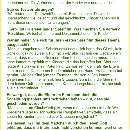
es intimer ist. Die Aufmerksamkeit der Kinder war durchaus da."
Gab es Testvorführungen?
"Wir hatten eine Teamvorführung mit Erwachsenen. Da wurde
überraschend viel gelacht und viel geschluchzt. Kinder haben noch
nicht diese emotionalen Erfahrungen."
"Karo" ist Ihr erster langer Spielfilm. Was machten Sie vorher?
"Kurzfilme, Wirtschaftsfilme und Dokumentationen für Kinder."
Warum haben Sie sich für ihren ersten Spielfilm dieses Thema
ausgesucht?
"Man ist umgeben von Scheidungskindern. Ich hatte das Glück, kein
Scheidungskind zu sein. Für mich war allein schon der Gedanke ein
Horror, dass man sich für einen Elternteil entscheiden muss. Ich
habe immer mitgefühlt mit Kindern, die das betroffen hat. Aber der
letzte Anstoß war mein Patenkind. Es war sehr klein, als die Eltern
sich trennten. Da kam ein Kindermädchen ins Haus. Es hat mich tief
gerührt, wie das Kind jemand Fremden, der von außen kommt,
annehmen kann in einer solchen Situation. So ist mir die Idee mit
dem lieben Gott gekommen, den Karo so lange braucht, bis sie sich
allein zurechtfindet. "
Es war gut, dass die Eltern im Film dann doch die
Scheidungspapiere unterschrieben haben – gut, dass sie
geschieden wurden?
"Man verliert an Glaubwürdigkeit, wenn man versucht die heile Welt
wiederherzustellen. Ich wollte die Perspektive vermitteln, dass ein
Leben für Kinder auch in dieser Situation möglich ist."
Sie lassen im Film dem Mädchen durch den lieben Gott
erklären, dass die Eltern sich nicht verstehen können, weil einer