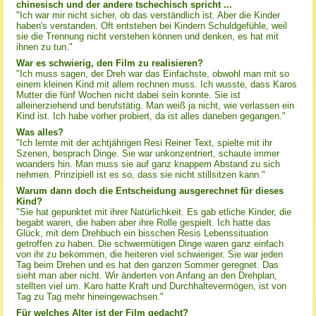
chinesisch und der andere tschechisch spricht ...
"Ich war mir nicht sicher, ob das verständlich ist. Aber die Kinder
haben's verstanden. Oft entstehen bei Kindern Schuldgefühle, weil
sie die Trennung nicht verstehen können und denken, es hat mit
ihnen zu tun."
War es schwierig, den Film zu realisieren?
"Ich muss sagen, der Dreh war das Einfachste, obwohl man mit so
einem kleinen Kind mit allem rechnen muss. Ich wusste, dass Karos
Mutter die fünf Wochen nicht dabei sein konnte. Sie ist
alleinerziehend und berufstätig. Man weiß ja nicht, wie verlassen ein
Kind ist. Ich habe vorher probiert, da ist alles daneben gegangen."
Was alles?
"Ich lernte mit der achtjährigen Resi Reiner Text, spielte mit ihr
Szenen, besprach Dinge. Sie war unkonzentriert, schaute immer
woanders hin. Man muss sie auf ganz knappem Abstand zu sich
nehmen. Prinzipiell ist es so, dass sie nicht stillsitzen kann."
Warum dann doch die Entscheidung ausgerechnet für dieses
Kind?
"Sie hat gepunktet mit ihrer Natürlichkeit. Es gab etliche Kinder, die
begabt waren, die haben aber ihre Rolle gespielt. Ich hatte das
Glück, mit dem Drehbuch ein bisschen Resis Lebenssituation
getroffen zu haben. Die schwermütigen Dinge waren ganz einfach
von ihr zu bekommen, die heiteren viel schwieriger. Sie war jeden
Tag beim Drehen und es hat den ganzen Sommer geregnet. Das
sieht man aber nicht. Wir änderten von Anfang an den Drehplan,
stellten viel um. Karo hatte Kraft und Durchhaltevermögen, ist von
Tag zu Tag mehr hineingewachsen."
Für welches Alter ist der Film gedacht?