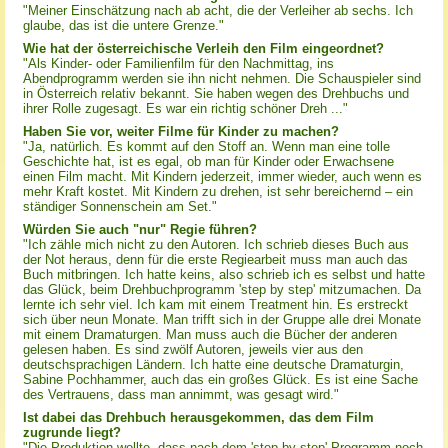
"Meiner Einschätzung nach ab acht, die der Verleiher ab sechs. Ich
glaube, das ist die untere Grenze."
Wie hat der österreichische Verleih den Film eingeordnet?
"Als Kinder- oder Familienfilm für den Nachmittag, ins
Abendprogramm werden sie ihn nicht nehmen. Die Schauspieler sind
in Österreich relativ bekannt. Sie haben wegen des Drehbuchs und
ihrer Rolle zugesagt. Es war ein richtig schöner Dreh ..."
Haben Sie vor, weiter Filme für Kinder zu machen?
"Ja, natürlich. Es kommt auf den Stoff an. Wenn man eine tolle
Geschichte hat, ist es egal, ob man für Kinder oder Erwachsene
einen Film macht. Mit Kindern jederzeit, immer wieder, auch wenn es
mehr Kraft kostet. Mit Kindern zu drehen, ist sehr bereichernd – ein
ständiger Sonnenschein am Set."
Würden Sie auch "nur" Regie führen?
"Ich zähle mich nicht zu den Autoren. Ich schrieb dieses Buch aus
der Not heraus, denn für die erste Regiearbeit muss man auch das
Buch mitbringen. Ich hatte keins, also schrieb ich es selbst und hatte
das Glück, beim Drehbuchprogramm 'step by step' mitzumachen. Da
lernte ich sehr viel. Ich kam mit einem Treatment hin. Es erstreckt
sich über neun Monate. Man trifft sich in der Gruppe alle drei Monate
mit einem Dramaturgen. Man muss auch die Bücher der anderen
gelesen haben. Es sind zwölf Autoren, jeweils vier aus den
deutschsprachigen Ländern. Ich hatte eine deutsche Dramaturgin,
Sabine Pochhammer, auch das ein großes Glück. Es ist eine Sache
des Vertrauens, dass man annimmt, was gesagt wird."
Ist dabei das Drehbuch herausgekommen, das dem Film
zugrunde liegt?
"Die Produktion wollte, dass nach dem 'step by step'-Programm noch