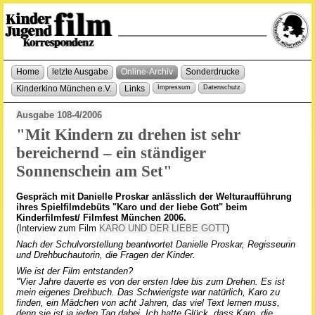
Home
letzte Ausgabe
Online-Archiv
Sonderdrucke
Kinderkino München e.V.
Links
Impressum
Datenschutz
Ausgabe 108-4/2006
"Mit Kindern zu drehen ist sehr
bereichernd – ein ständiger
Sonnenschein am Set"
Gespräch mit Danielle Proskar anlässlich der Welturaufführung
ihres Spielfilmdebüts "Karo und der liebe Gott" beim
Kinderfilmfest/ Filmfest München 2006.
(Interview zum Film
KARO UND DER LIEBE GOTT
)
Nach der Schulvorstellung beantwortet Danielle Proskar, Regisseurin
und Drehbuchautorin, die Fragen der Kinder.
Wie ist der Film entstanden?
"Vier Jahre dauerte es von der ersten Idee bis zum Drehen. Es ist
mein eigenes Drehbuch. Das Schwierigste war natürlich, Karo zu
finden, ein Mädchen von acht Jahren, das viel Text lernen muss,
denn sie ist ja jeden Tag dabei. Ich hatte Glück, dass Karo, die