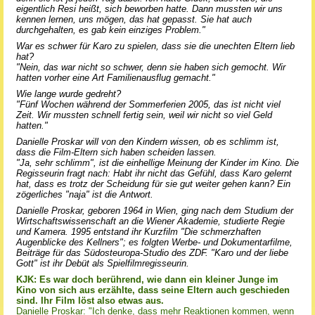
eigentlich Resi heißt, sich beworben hatte. Dann mussten wir uns
kennen lernen, uns mögen, das hat gepasst. Sie hat auch
durchgehalten, es gab kein einziges Problem."
War es schwer für Karo zu spielen, dass sie die unechten Eltern lieb
hat?
"Nein, das war nicht so schwer, denn sie haben sich gemocht. Wir
hatten vorher eine Art Familienausflug gemacht."
Wie lange wurde gedreht?
"Fünf Wochen während der Sommerferien 2005, das ist nicht viel
Zeit. Wir mussten schnell fertig sein, weil wir nicht so viel Geld
hatten."
Danielle Proskar will von den Kindern wissen, ob es schlimm ist,
dass die Film-Eltern sich haben scheiden lassen.
"Ja, sehr schlimm", ist die einhellige Meinung der Kinder im Kino. Die
Regisseurin fragt nach: Habt ihr nicht das Gefühl, dass Karo gelernt
hat, dass es trotz der Scheidung für sie gut weiter gehen kann? Ein
zögerliches "naja" ist die Antwort.
Danielle Proskar, geboren 1964 in Wien, ging nach dem Studium der
Wirtschaftswissenschaft an die Wiener Akademie, studierte Regie
und Kamera. 1995 entstand ihr Kurzfilm "Die schmerzhaften
Augenblicke des Kellners"; es folgten Werbe- und Dokumentarfilme,
Beiträge für das Südosteuropa-Studio des ZDF. "Karo und der liebe
Gott" ist ihr Debüt als Spielfilmregisseurin.
KJK: Es war doch berührend, wie dann ein kleiner Junge im
Kino von sich aus erzählte, dass seine Eltern auch geschieden
sind. Ihr Film löst also etwas aus.
Danielle Proskar: "Ich denke, dass mehr Reaktionen kommen, wenn