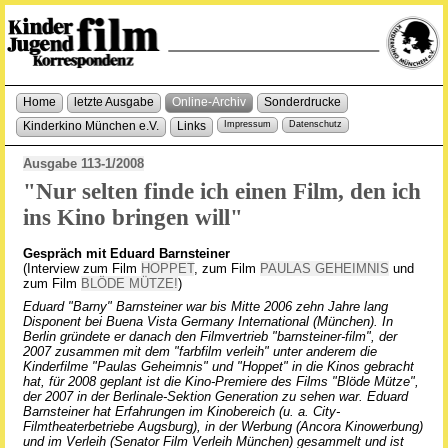
Home
letzte Ausgabe
Online-Archiv
Sonderdrucke
Kinderkino München e.V.
Links
Impressum
Datenschutz
Ausgabe 113-1/2008
"Nur selten finde ich einen Film, den ich
ins Kino bringen will"
Gespräch mit Eduard Barnsteiner
(Interview zum Film
HOPPET
, zum Film
PAULAS GEHEIMNIS
und
zum Film
BLÖDE MÜTZE!
)
Eduard "Barny" Barnsteiner war bis Mitte 2006 zehn Jahre lang
Disponent bei Buena Vista Germany International (München). In
Berlin gründete er danach den Filmvertrieb "barnsteiner-film", der
2007 zusammen mit dem "farbfilm verleih" unter anderem die
Kinderfilme "Paulas Geheimnis" und "Hoppet" in die Kinos gebracht
hat, für 2008 geplant ist die Kino-Premiere des Films "Blöde Mütze",
der 2007 in der Berlinale-Sektion Generation zu sehen war. Eduard
Barnsteiner hat Erfahrungen im Kinobereich (u. a. City-
Filmtheaterbetriebe Augsburg), in der Werbung (Ancora Kinowerbung)
und im Verleih (Senator Film Verleih München) gesammelt und ist