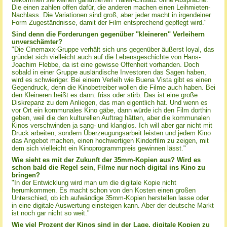
Die einen zahlen offen dafür, die anderen machen einen Leihmieten-
Nachlass. Die Variationen sind groß, aber jeder macht in irgendeiner
Form Zugeständnisse, damit der Film entsprechend gepflegt wird."
Sind denn die Forderungen gegenüber "kleineren" Verleihern
unverschämter?
"Die Cinemaxx-Gruppe verhält sich uns gegenüber äußerst loyal, das
gründet sich vielleicht auch auf die Lebensgeschichte von Hans-
Joachim Flebbe, da ist eine gewisse Offenheit vorhanden. Doch
sobald in einer Gruppe ausländische Investoren das Sagen haben,
wird es schwieriger. Bei einem Verleih wie Buena Vista gibt es einen
Gegendruck, denn die Kinobetreiber wollen die Filme auch haben. Bei
den Kleineren heißt es dann: friss oder stirb. Das ist eine große
Diskrepanz zu dem Anliegen, das man eigentlich hat. Und wenn es
vor Ort ein kommunales Kino gäbe, dann würde ich den Film dorthin
geben, weil die den kulturellen Auftrag hätten, aber die kommunalen
Kinos verschwinden ja sang- und klanglos. Ich will aber gar nicht mit
Druck arbeiten, sondern Überzeugungsarbeit leisten und jedem Kino
das Angebot machen, einen hochwertigen Kinderfilm zu zeigen, mit
dem sich vielleicht ein Kinoprogrammpreis gewinnen lässt."
Wie sieht es mit der Zukunft der 35mm-Kopien aus? Wird es
schon bald die Regel sein, Filme nur noch digital ins Kino zu
bringen?
"In der Entwicklung wird man um die digitale Kopie nicht
herumkommen. Es macht schon von den Kosten einen großen
Unterschied, ob ich aufwändige 35mm-Kopien herstellen lasse oder
in eine digitale Auswertung einsteigen kann. Aber der deutsche Markt
ist noch gar nicht so weit."
Wie viel Prozent der Kinos sind in der Lage, digitale Kopien zu