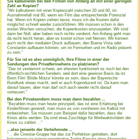
Sie kalkulieren bei den Filmen von Anfang an mit einer geringen
Zahl an Kopien?
"Wir kalkulieren mit einer Kopienzahl zwischen 20 und 60, im
Ausnahmefall mal 80, wenn ein Film das entsprechende Potenzial
hat. Wenn ich Kopien ziehen lasse, muss ich die Kosten dafür
möglichst schnell wieder zurückführen. Wir müssen schon in den
ersten Wochen versuchen, die Kopienkosten einzuspielen. Wir sind
dann bei Null, aber haben noch nichts verdient. Am Anfang geht man
da recht leicht heran, aber es kostet schon viel Nerven. Wir können
auch nicht den medialen Druck aufbauen, den Buena Vista oder
Constantin aufbauen können, um im Fernsehen und im Radio präsent
zu sein."
Für Sie ist es also unmöglich, Ihre Filme in einer der
Sendungen des Privatfernsehens zu platzieren?
"Das ist verdammt schwer, am ehesten funktioniert es noch bei den
öffentlich-rechtlichen Sendern, weil dort eine gewisse Basis da ist.
Beim Film 'Blöde Mütze' könnte es sein, dass der Bayerische
Rundfunk etwas macht, weil er auch Koproduzent ist. Da kann man
darauf bauen, aber man darf sich auch wieder nicht darauf
verlassen."
Bei den Privatsendern muss man dann bezahlen ...
"Bezahlen muss man heute prinzipiell, das ist eine Erfahrung bei
Kinderfilmen generell, man muss es von vornherein ins Kalkül mit
einbeziehen. Sie müssen zum Beispiel dafür bezahlen, dass die
Kinos aktiv werden. Da sind etwa Zuschläge für Werbeaktivitäten der
Kinos zu zahlen ..."
...also jenseits der Verleihmiete ...
"... die Cinestar-Gruppe hat das zur Perfektion getrieben, dort
bekommen sie keinen garantierten Trailer-Einsatz ohne Absprache.