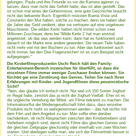
gelungen, Paula und ihre Freunde so vor der Kamera agieren zu
lassen, dass man nicht das Gefühl hatte, das ist aber gestellt. Das
ist schon mal eines der Geheimnisse, eine gute Geschichte braucht
nicht das bekannte Buch. Eigentlich müssten Buena Vista und
Constantin den Mut haben, solche zu machen, denn sie haben über
die Jahre das Geld verdient, aber sie vertrauen auf eine ungeheure
Maschinerie. 'Die wilden Kerle' hatten nicht immer schon zwei
Millionen Zuschauer, denn bei 'Wilde Kerle 1' hat man erstmal
angetestet, ob das was werden kann, dann hat es funktioniert und
danach ist die Marke eine andere geworden. Die neuen Teile haben
nicht mehr viel mit den Büchern zu tun. Aber das funktioniert auch
nicht immer, bei den 'Drei Fragenzeichen' ist es zum Beispiel nicht
aufgegangen."
Die Kinderfilmproduzentin Uschi Reich hält den Family-
Entertainment-Bereich inzwischen für überfüllt, so dass die
einzelnen Filme immer weniger Zuschauer finden können. Sie
fürchtet gar eine Zerstörung des Genres. Teilen Sie nach Ihren
Erfahrungen mit Kinder- und Jugendfilmen diese pessimistische
Sicht?
"Nein, das glaube ich einfach nicht. Nur weil ich 150 Sorten Joghurt
im Regal habe, zerstört das ja nicht die Joghurt-Vielfalt. Eher ist es
die ungleiche Verteilung der Mittel, um Filme bekannt zu machen. Die
Informationsflut der Mediengesellschaft führt dazu, dass einzelne
Produkte nicht mehr so wahrgenommen werden – das hat nichts mit
dem Film und dem Angebot zu tun. Man sollte eher darüber
nachdenken, ob nicht Absprachen zwischen den Kinobetreibern und
Verleihern möglich sind, damit nicht Filme des gleichen Genres und
der gleichen Zielgruppe gleichzeitig oder innerhalb von zwei Wochen
starten. Und überlegen sollte man, wie sich der Filmvertrieb besser in