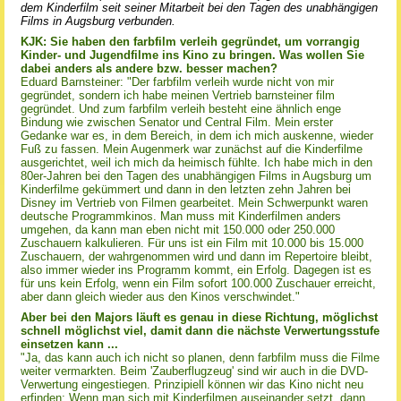
dem Kinderfilm seit seiner Mitarbeit bei den Tagen des unabhängigen
Films in Augsburg verbunden.
KJK: Sie haben den farbfilm verleih gegründet, um vorrangig
Kinder- und Jugendfilme ins Kino zu bringen. Was wollen Sie
dabei anders als andere bzw. besser machen?
Eduard Barnsteiner: "Der farbfilm verleih wurde nicht von mir
gegründet, sondern ich habe meinen Vertrieb barnsteiner film
gegründet. Und zum farbfilm verleih besteht eine ähnlich enge
Bindung wie zwischen Senator und Central Film. Mein erster
Gedanke war es, in dem Bereich, in dem ich mich auskenne, wieder
Fuß zu fassen. Mein Augenmerk war zunächst auf die Kinderfilme
ausgerichtet, weil ich mich da heimisch fühlte. Ich habe mich in den
80er-Jahren bei den Tagen des unabhängigen Films in Augsburg um
Kinderfilme gekümmert und dann in den letzten zehn Jahren bei
Disney im Vertrieb von Filmen gearbeitet. Mein Schwerpunkt waren
deutsche Programmkinos. Man muss mit Kinderfilmen anders
umgehen, da kann man eben nicht mit 150.000 oder 250.000
Zuschauern kalkulieren. Für uns ist ein Film mit 10.000 bis 15.000
Zuschauern, der wahrgenommen wird und dann im Repertoire bleibt,
also immer wieder ins Programm kommt, ein Erfolg. Dagegen ist es
für uns kein Erfolg, wenn ein Film sofort 100.000 Zuschauer erreicht,
aber dann gleich wieder aus den Kinos verschwindet."
Aber bei den Majors läuft es genau in diese Richtung, möglichst
schnell möglichst viel, damit dann die nächste Verwertungsstufe
einsetzen kann ...
"Ja, das kann auch ich nicht so planen, denn farbfilm muss die Filme
weiter vermarkten. Beim 'Zauberflugzeug' sind wir auch in die DVD-
Verwertung eingestiegen. Prinzipiell können wir das Kino nicht neu
erfinden: Wenn man sich mit Kinderfilmen auseinander setzt, dann