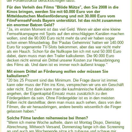
der Förderstruktur berücksichtigen lässt."
Für den Verleih des Films "Blöde Mütze", den Sie 2008 in die
Kinos bringen, werden Sie mit 60.000 Euro von der
Mitteldeutschen Medienförderung und mit 30.000 Euro vom
FilmFernsehFonds Bayern unterstützt. Ist das nicht zusammen
ein enormer Batzen Geld?
"Ja, im ersten Moment ist das viel Geld. Wenn wir aber eine kleine
Fernsehkampagne mit Spots auf den einschlägigen Kanälen machen
wollen, sind die 90.000 Euro nicht mehr da und wir haben sogar
schon einen Minusbetrag. Bei 'Paulas Geheimnis' hatten wir 140.000
Euro für sogenannte TV-Slots bekommen, aber das war nicht mehr
als ein Hauch. Schon für die Nullkopie bin ich mit rund 50.000 Euro
dabei, dann muss man den Trailer kalkulieren. Die 90.000 Euro
decken nicht einmal ein Drittel unserer Kosten zur Herausbringung
des Films ab. Und dann ist es immer noch äußerst knapp."
Mit einem Drittel an Förderung wollen oder müssen Sie
kalkulieren?
"20 bis 25 Prozent sind das Minimum. Die Frage davor ist immer,
kann oder muss der Film ins Kino, versprechen wir uns ein Geschäft
oder nicht. Erst dann kann man die kaufmännische Kalkulation
angehen, der Eigenkapital-Einsatz muss zusätzlich zu den
Fördergeldern da sein. Ohne Fördergelder ist es in den meisten
Fällen nicht darstellbar, denn man muss auch sehen, dass von den
Filmen, die wir herausbringen, andere bereits wissentlich die Finger
gelassen haben."
Solche Filme landen reihenweise bei Ihnen?
"Wenn ich meine Woche aufteile, dann ist Montag Dispo, Dienstag
Abrechnung, Mittwoch Versand, Donnerstag fange ich das Screening
an und auch am Wochenende sitze ich zuhause und schaue mir