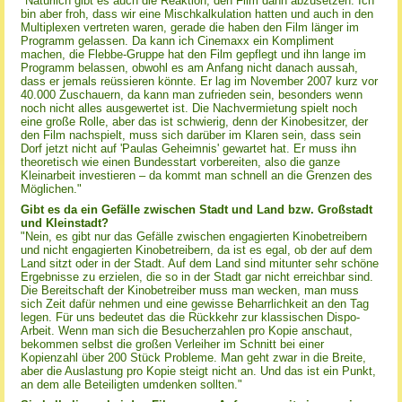
"Natürlich gibt es auch die Reaktion, den Film dann abzusetzen. Ich
bin aber froh, dass wir eine Mischkalkulation hatten und auch in den
Multiplexen vertreten waren, gerade die haben den Film länger im
Programm gelassen. Da kann ich Cinemaxx ein Kompliment
machen, die Flebbe-Gruppe hat den Film gepflegt und ihn lange im
Programm belassen, obwohl es am Anfang nicht danach aussah,
dass er jemals reüssieren könnte. Er lag im November 2007 kurz vor
40.000 Zuschauern, da kann man zufrieden sein, besonders wenn
noch nicht alles ausgewertet ist. Die Nachvermietung spielt noch
eine große Rolle, aber das ist schwierig, denn der Kinobesitzer, der
den Film nachspielt, muss sich darüber im Klaren sein, dass sein
Dorf jetzt nicht auf 'Paulas Geheimnis' gewartet hat. Er muss ihn
theoretisch wie einen Bundesstart vorbereiten, also die ganze
Kleinarbeit investieren – da kommt man schnell an die Grenzen des
Möglichen."
Gibt es da ein Gefälle zwischen Stadt und Land bzw. Großstadt
und Kleinstadt?
"Nein, es gibt nur das Gefälle zwischen engagierten Kinobetreibern
und nicht engagierten Kinobetreibern, da ist es egal, ob der auf dem
Land sitzt oder in der Stadt. Auf dem Land sind mitunter sehr schöne
Ergebnisse zu erzielen, die so in der Stadt gar nicht erreichbar sind.
Die Bereitschaft der Kinobetreiber muss man wecken, man muss
sich Zeit dafür nehmen und eine gewisse Beharrlichkeit an den Tag
legen. Für uns bedeutet das die Rückkehr zur klassischen Dispo-
Arbeit. Wenn man sich die Besucherzahlen pro Kopie anschaut,
bekommen selbst die großen Verleiher im Schnitt bei einer
Kopienzahl über 200 Stück Probleme. Man geht zwar in die Breite,
aber die Auslastung pro Kopie steigt nicht an. Und das ist ein Punkt,
an dem alle Beteiligten umdenken sollten."