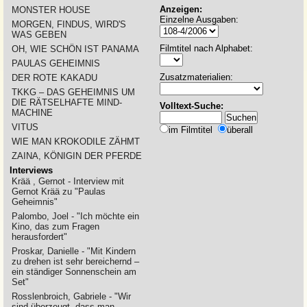
Anzeigen:
MONSTER HOUSE
Einzelne Ausgaben:
MORGEN, FINDUS, WIRD'S
WAS GEBEN
Filmtitel nach Alphabet:
OH, WIE SCHÖN IST PANAMA
PAULAS GEHEIMNIS
Zusatzmaterialien:
DER ROTE KAKADU
TKKG – DAS GEHEIMNIS UM
DIE RÄTSELHAFTE MIND-
Volltext-Suche:
MACHINE
VITUS
im Filmtitel
überall
WIE MAN KROKODILE ZÄHMT
ZAINA, KÖNIGIN DER PFERDE
Interviews
Krää , Gernot - Interview mit
Gernot Krää zu "Paulas
Geheimnis"
Palombo, Joel - "Ich möchte ein
Kino, das zum Fragen
herausfordert"
Proskar, Danielle - "Mit Kindern
zu drehen ist sehr bereichernd –
ein ständiger Sonnenschein am
Set"
Rosslenbroich, Gabriele - "Wir
sind überzeugt, dass man