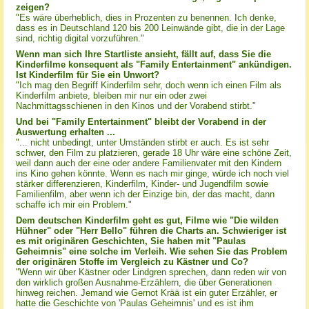
zeigen?
"Es wäre überheblich, dies in Prozenten zu benennen. Ich denke,
dass es in Deutschland 120 bis 200 Leinwände gibt, die in der Lage
sind, richtig digital vorzuführen."
Wenn man sich Ihre Startliste ansieht, fällt auf, dass Sie die
Kinderfilme konsequent als "Family Entertainment" ankündigen.
Ist Kinderfilm für Sie ein Unwort?
"Ich mag den Begriff Kinderfilm sehr, doch wenn ich einen Film als
Kinderfilm anbiete, bleiben mir nur ein oder zwei
Nachmittagsschienen in den Kinos und der Vorabend stirbt."
Und bei "Family Entertainment" bleibt der Vorabend in der
Auswertung erhalten ...
"... nicht unbedingt, unter Umständen stirbt er auch. Es ist sehr
schwer, den Film zu platzieren, gerade 18 Uhr wäre eine schöne Zeit,
weil dann auch der eine oder andere Familienvater mit den Kindern
ins Kino gehen könnte. Wenn es nach mir ginge, würde ich noch viel
stärker differenzieren, Kinderfilm, Kinder- und Jugendfilm sowie
Familienfilm, aber wenn ich der Einzige bin, der das macht, dann
schaffe ich mir ein Problem."
Dem deutschen Kinderfilm geht es gut, Filme wie "Die wilden
Hühner" oder "Herr Bello" führen die Charts an. Schwieriger ist
es mit originären Geschichten, Sie haben mit "Paulas
Geheimnis" eine solche im Verleih. Wie sehen Sie das Problem
der originären Stoffe im Vergleich zu Kästner und Co?
"Wenn wir über Kästner oder Lindgren sprechen, dann reden wir von
den wirklich großen Ausnahme-Erzählern, die über Generationen
hinweg reichen. Jemand wie Gernot Krää ist ein guter Erzähler, er
hatte die Geschichte von 'Paulas Geheimnis' und es ist ihm