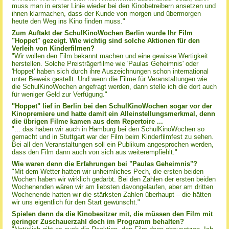
muss man in erster Linie wieder bei den Kinobetreibern ansetzen und
ihnen klarmachen, dass der Kunde von morgen und übermorgen
heute den Weg ins Kino finden muss."
Zum Auftakt der SchulKinoWochen Berlin wurde Ihr Film
"Hoppet" gezeigt. Wie wichtig sind solche Aktionen für den
Verleih von Kinderfilmen?
"Wir wollen den Film bekannt machen und eine gewisse Wertigkeit
herstellen. Solche Preisträgerfilme wie 'Paulas Geheimnis' oder
'Hoppet' haben sich durch ihre Auszeichnungen schon international
unter Beweis gestellt. Und wenn die Filme für Veranstaltungen wie
die SchulKinoWochen angefragt werden, dann stelle ich die dort auch
für weniger Geld zur Verfügung."
"Hoppet" lief in Berlin bei den SchulKinoWochen sogar vor der
Kinopremiere und hatte damit ein Alleinstellungsmerkmal, denn
die übrigen Filme kamen aus dem Repertoire ...
"... das haben wir auch in Hamburg bei den SchulKinoWochen so
gemacht und in Stuttgart war der Film beim Kinderfilmfest zu sehen.
Bei all den Veranstaltungen soll ein Publikum angesprochen werden,
dass den Film dann auch von sich aus weiterempfiehlt."
Wie waren denn die Erfahrungen bei "Paulas Geheimnis"?
"Mit dem Wetter hatten wir unheimliches Pech, die ersten beiden
Wochen haben wir wirklich gedarbt. Bei den Zahlen der ersten beiden
Wochenenden wären wir am liebsten davongelaufen, aber am dritten
Wochenende hatten wir die stärksten Zahlen überhaupt – die hätten
wir uns eigentlich für den Start gewünscht."
Spielen denn da die Kinobesitzer mit, die müssen den Film mit
geringer Zuschauerzahl doch im Programm behalten?